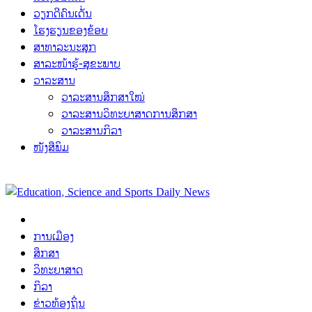
ວຽກດີຄົນເດັ່ນ
ໂຮງຮຽນຂອງຂ້ອຍ
ສາທາລະນະສຸກ
ສາລະໜ້າຮູ້-ສຸຂະພາບ
ວາລະສານ
ວາລະສານສຶກສາໃໝ່
ວາລະສານວິທະຍາສາດການສຶກສາ
ວາລະສານກິລາ
ໜັງສືພິມ
ການເມືອງ
ສຶກສາ
ວິທະຍາສາດ
ກິລາ
ຂ່າວທ້ອງຖິ່ນ