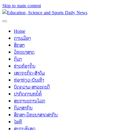
Skip to main content
Home
ການເມືອງ
ສຶກສາ
ວິທະຍາສາດ
ກິລາ
ຂ່າວທ້ອງຖິ່ນ
ເສດຖະກິດ-ສັງຄົມ
ທ່ອງທ່ຽວ-ບັນເທີງ
ບົດຄວາມ-ສາລະຄະດີ
ປາກົດການຫຍໍ້ທໍ້
ສະຖານະການໂລກ
ກິລາສາກົນ
ສຶກສາ-ວິທະຍາສາດສາກົນ
ໄອທີ
ສະກຸບພິເສດ