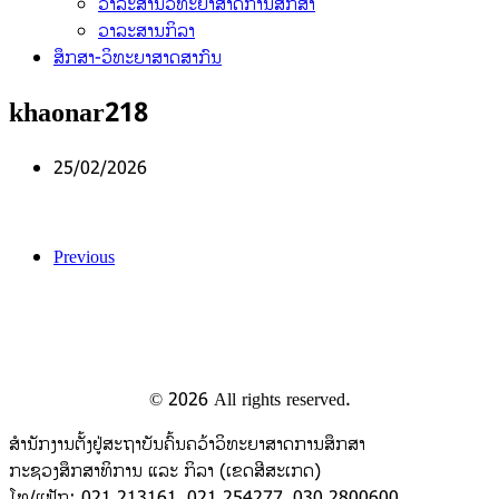
ວາລະສານວິທະຍາສາດການສຶກສາ
ວາລະສານກິລາ
ສຶກສາ-ວິທະຍາສາດສາກົນ
khaonar218
25/02/2026
Previous
©
2026
All rights reserved.
ສຳນັກງານຕັ້ງຢູ່ສະຖາບັນຄົ້ນຄວ້າວິທະຍາສາດການສຶກສາ
ກະຊວງສຶກສາທິການ ແລະ ກິລາ (ເຂດສີສະເກດ)
ໂທ/ແຟັກ: 021 213161, 021 254277, 030 2800600