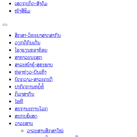
ເສດຖະກິດ-ສັງຄົມ
ໜັງສືພິມ
ສຶກສາ-ວິທະຍາສາດສາກົນ
ວຽກດີຄົນເດັ່ນ
ໂຮງຮຽນຂອງຂ້ອຍ
ສາທາລະນະສຸກ
ສາລະໜ້າຮູ້-ສຸຂະພາບ
ທ່ອງທ່ຽວ-ບັນເທີງ
ບົດຄວາມ-ສາລະຄະດີ
ປາກົດການຫຍໍ້ທໍ້
ກິລາສາກົນ
ໄອທີ
ສະຖານະການໂລກ
ສະກຸບພິເສດ
ວາລະສານ
ວາລະສານສຶກສາໃໝ່