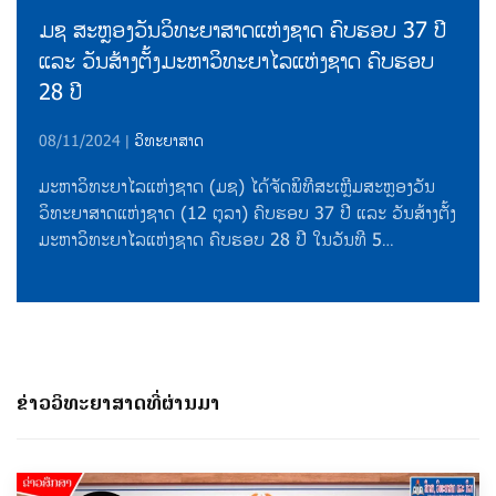
ມຊ ສະຫຼອງວັນວິທະຍາສາດແຫ່ງຊາດ ຄົບຮອບ 37 ປີ
ແລະ ວັນສ້າງຕັ້ງມະຫາວິທະຍາໄລແຫ່ງຊາດ ຄົບຮອບ
28 ປີ
08/11/2024
|
ວິທະຍາສາດ
ມະຫາວິທະຍາໄລແຫ່ງຊາດ (ມຊ) ໄດ້ຈັດພິທີສະເຫຼີມສະຫຼອງວັນ
ວິທະຍາສາດແຫ່ງຊາດ (12 ຕຸລາ) ຄົບຮອບ 37 ປີ ແລະ ວັນສ້າງຕັ້ງ
ມະຫາວິທະຍາໄລແຫ່ງຊາດ ຄົບຮອບ 28 ປີ ໃນວັນທີ 5…
ຂ່າວວິທະຍາສາດທີ່ຜ່ານມາ