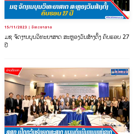
15/11/2023 | ວິທະຍາສາດ
ມຊ ຈັດງານບຸນວິທະຍາສາດ ສະຫຼອງວັນສ້າງຕັ້ງ ຄົບຮອບ 27
ປີ