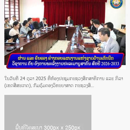
ໃນວັນທີ 24 ຕຸລາ 2025 ທີ່ຫ້ອງປະຊຸມກະຊວງສຶກສາທິການ ແລະ ກິລາ
(ເຂດສີສະເກດ), ກົມຄຸ້ມຄອງວິທະຍາສາດ ກະຊວງສຶ…