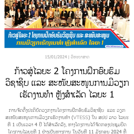
15/01/2024 | ວິທະຍາສາດ
ກ້າວສູ່ໄລຍະ 2 ໂຄງການຝຶກອົບຮົມ
ວິຊາຊີບ ແລະ ສະໜັບສະໜູນການມີວຽກ
ເຮັດງານທຳ ຫຼັງສໍາເລັດ ໄລຍະ 1
ການຈັດຕັ້ງປະຕິບັດວຽກງານໂຄງການຝຶກອົບຮົມວິຊາຊີບ ແລະ ວຽກ
ສະໜັບສະໜູນການມີວຽກເຮັດງານທຳ (VTESS) ໃນ ສປປ ລາວ ໄລຍະ
ທີ 1 ເປັນເວລາ 4 ປີ ໄດ້ສໍາເລັດລົງ, ທາງໂຄງການໄດ້ຈັດກອງປະຊຸມປິດ
ໂຄງການໄລຍະທີ 1 ຢ່າງເປັນທາງການ ໃນວັນທີ 11 ມັງກອນ 2024 ທີ່