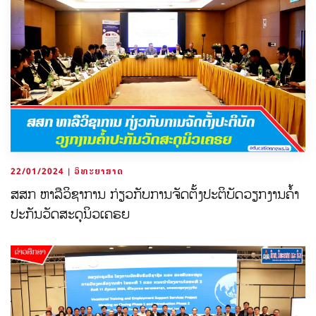
22/01/2024 | ວິທະຍາສາດ
ສສກ ຫາລືວິຊາການ ກ່ຽວກັບການຈັດຕັ້ງປະຕິບັດວຽກງານຄໍ້າ
ປະກັນວັດສະດຸນິວເຄຣຍ