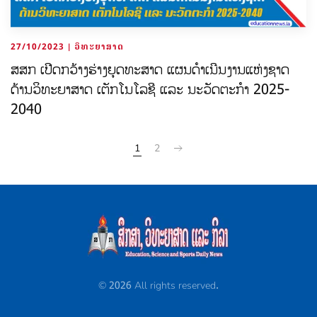
27/10/2023 | ວິທະຍາສາດ
ສສກ ເປີດກວ້າງຮ່າງຍຸດທະສາດ ແຜນດຳເນີນງານແຫ່ງຊາດ
ດ້ານວິທະຍາສາດ ເຕັກໂນໂລຊີ ແລະ ນະວັດຕະກໍາ 2025-
2040
1
2
©
2026
All rights reserved.