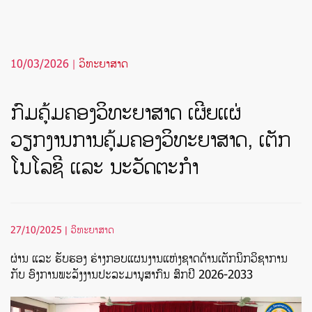
10/03/2026
|
ວິທະຍາສາດ
ກົມຄຸ້ມຄອງວິທະຍາສາດ ເຜີຍແຜ່
ວຽກງານການຄຸ້ມຄອງວິທະຍາສາດ, ເຕັກ
ໂນໂລຊີ ແລະ ນະວັດຕະກຳ
27/10/2025 | ວິທະຍາສາດ
ຜ່ານ ແລະ ຮັບຮອງ ຮ່າງກອບແຜນງານແຫ່ງຊາດດ້ານເຕັກນິກວິຊາການ
ກັບ ອົງການພະລັງງານປະລະມານູສາກົນ ສົກປິ 2026-2033