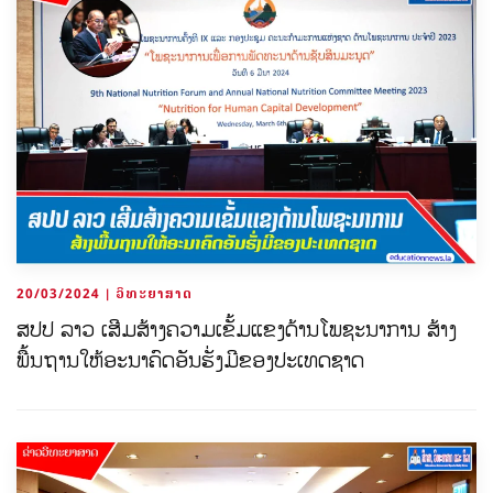
20/03/2024 | ວິທະຍາສາດ
ສປປ ລາວ ເສີມສ້າງຄວາມເຂັ້ມແຂງດ້ານໂພຊະນາການ ສ້າງ
ພື້ນຖານໃຫ້ອະນາຄົດອັນຮັ່ງມີຂອງປະເທດຊາດ