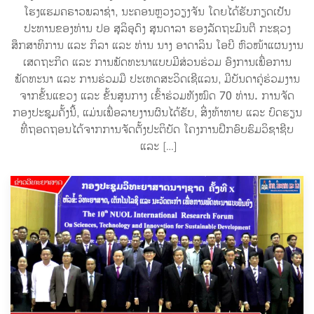
ໂຮງແຮມຄຣາວພລາຊ່າ, ນະຄອນຫຼວງວຽງຈັນ ໂດຍໄດ້ຮັບກຽດເປັນ
ປະທານຂອງທ່ານ ປອ ສຸລິອຸດົງ ສຸນດາລາ ຮອງລັດຖະມົນຕີ ກະຊວງ
ສຶກສາທິການ ແລະ ກິລາ ແລະ ທ່ານ ນາງ ອາດາລິນ ໂອບີ ຫົວໜ້າແຜນງານ
ເສດຖະກິດ ແລະ ການພັດທະນາແບບມີສ່ວນຮ່ວມ ອົງການເພື່ອການ
ພັດທະນາ ແລະ ການຮ່ວມມື ປະເທດສະວິດເຊີແລນ, ມີບັນດາຄູ່ຮ່ວມງານ
ຈາກຂັ້ນແຂວງ ແລະ ຂັ້ນສູນກາງ ເຂົ້າຮ່ວມທັງໝົດ 70 ທ່ານ. ການຈັດ
ກອງປະຊຸມຄັ້ງນີ້, ແມ່ນເພື່ອລາຍງານຜົນໄດ້ຮັບ, ສິ່ງທ້າທາຍ ແລະ ບົດຮຽນ
ທີ່ຖອດຖອນໄດ້ຈາກການຈັດຕັ້ງປະຕິບັດ ໂຄງການຝຶກອົບຮົມວິຊາຊີບ
ແລະ […]