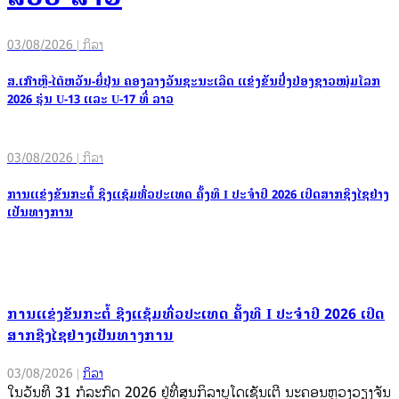
03/08/2026 | ກິລາ
ສ.ເກົາຫຼີ-ໄຕ້ຫວັນ-ຍີ່ປຸ່ນ ຄອງລາງວັນຊະນະເລີດ ແຂ່ງຂັນປິ່ງປ່ອງຊາວໜຸ່ມໂລກ
2026 ຮຸ່ນ U-13 ແລະ U-17 ທີ່ ລາວ
03/08/2026 | ກິລາ
ການແຂ່ງຂັນກະຕໍ້ ຊີງແຊ້ມທົ່ວປະເທດ ຄັ້ງທີ I ປະຈຳປີ 2026 ເປີດສາກຊີງໄຊຢ່າງ
ເປັນທາງການ
ການແຂ່ງຂັນກະຕໍ້ ຊີງແຊ້ມທົ່ວປະເທດ ຄັ້ງທີ I ປະຈຳປີ 2026 ເປີດ
ສາກຊີງໄຊຢ່າງເປັນທາງການ
03/08/2026
|
ກິລາ
ໃນວັນທີ 31 ກໍລະກົດ 2026 ຢູ່ທີ່ສູນກິລາບູໂດເຊັນເຕີ ນະຄອນຫຼວງວຽງຈັນ