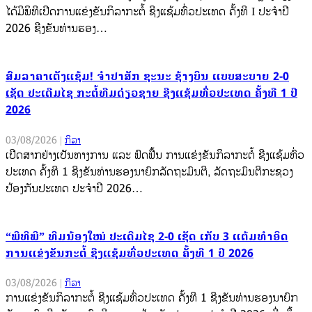
ໄດ້ມີພິທີເປີດການແຂ່ງຂັນກິລາກະຕໍ້ ຊີງແຊ້ມທົ່ວປະເທດ ຄັ້ງທີ I ປະຈຳປີ
2026 ຊີງຂັນທ່ານຮອງ…
ສົມລາຄາເຕັງແຊ້ມ! ຈຳປາສັກ ຊະນະ ຊ້າງບິນ ແບບສະບາຍ 2-0
ເຊັດ ປະເດີມໄຊ ກະຕໍ້ທີມດ່ຽວຊາຍ ຊີງແຊ້ມທົ່ວປະເທດ ຄັ້ງທີ 1 ປີ
2026
03/08/2026
|
ກິລາ
ເປີດສາກຢ່າງເປັນທາງການ ແລະ ຟົດຟື້ນ ການແຂ່ງຂັນກິລາກະຕໍ້ ຊີງແຊ້ມທົ່ວ
ປະເທດ ຄັ້ງທີ 1 ຊີງຂັນທ່ານຮອງນາຍົກລັດຖະມົນຕີ, ລັດຖະມົນຕີກະຊວງ
ປ້ອງກັນປະເທດ ປະຈຳປີ 2026…
“ພີທີພີ” ທີມນ້ອງໃໝ່ ປະເດີມໄຊ 2-0 ເຊັດ ເກັບ 3 ແຕ້ມທຳອິດ
ການແຂ່ງຂັນກະຕໍ້ ຊີງແຊ້ມທົ່ວປະເທດ ຄັ້ງທີ 1 ປີ 2026
03/08/2026
|
ກິລາ
ການແຂ່ງຂັນກິລາກະຕໍ້ ຊີງແຊ້ມທົ່ວປະເທດ ຄັ້ງທີ 1 ຊີງຂັນທ່ານຮອງນາຍົກ