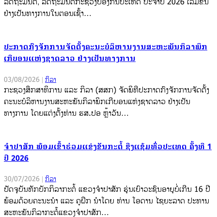
ລັດຖະມົນຕີ, ລັດຖະມົນຕີກະຊວງປ້ອງກັນປະເທດ ປະຈຳປີ 2026 ເລີ່ມຂຶ້ນ
ຢ່າງເປັນທາງການໃນຕອນເຊົ້າ…
ປະກາດກົງຈັກການຈັດຕັ້ງຄະນະບໍລິຫານງານສະຫະພັນກິລາພິກ
ເກີບອນແຫ່ງຊາດລາວ ຢ່າງເປັນທາງການ
03/08/2026
|
ກິລາ
ກະຊວງສຶກສາທິການ ແລະ ກິລາ (ສສກ) ຈັດພິທີປະກາດກົງຈັກການຈັດຕັ້ງ
ຄະນະບໍລິຫານງານສະຫະພັນກິລາພິກເກີບອນແຫ່ງຊາດລາວ ຢ່າງເປັນ
ທາງການ ໂດຍແຕ່ງຕັ້ງທ່ານ ຮສ.ປອ ຫຼ້າວັນ…
ຈຳປາສັກ ພ້ອມເຂົ້າຮ່ວມແຂ່ງຂັນກະຕໍ້ ຊີງແຊ້ມທົ່ວປະເທດ ຄັ້ງທີ 1
ປີ 2026
30/07/2026
|
ກິລາ
ປັດຈຸບັນທັກບັກກິລາກະຕໍ້ ແຂວງຈຳປາສັກ ຮຸ່ນເຍົາວະຊົນອາຍຸບໍ່ເກີນ 16 ປີ
ພ້ອມດ້ວຍຄະນະນຳ ແລະ ຄູຝຶກ ນຳໂດຍ ທ່ານ ໂອດານ ໄຊຍະລາດ ປະທານ
ສະຫະພັນກິລາກະຕໍ້ແຂວງຈຳປາສັກ…