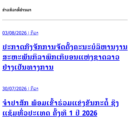
ຂ່າວກິລາທີ່ຜ່ານມາ
03/08/2026 | ກິລາ
ປະກາດກົງຈັກການຈັດຕັ້ງຄະນະບໍລິຫານງານ
ສະຫະພັນກິລາພິກເກີບອນແຫ່ງຊາດລາວ
ຢ່າງເປັນທາງການ
30/07/2026 | ກິລາ
ຈຳປາສັກ ພ້ອມເຂົ້າຮ່ວມແຂ່ງຂັນກະຕໍ້ ຊີງ
ແຊ້ມທົ່ວປະເທດ ຄັ້ງທີ 1 ປີ 2026