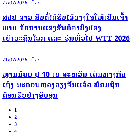
27/07/2026 | ກິລາ
ສປປ ລາວ ສືບຕໍ່ໄດ້ຮັບໄວ້ວາງໃຈໃຫ້ເປັນເຈົ້າ
ພາບ ຈັດການແຂ່ງຂັນກິລາປິ່ງປ່ອງ
ເຍົາວະຊົນໂລກ ແລະ ຮຸ່ນທົ່ວໄປ WTT 2026
21/07/2026 | ກິລາ
ຫຼານນ້ອຍ ຢູ-10 ເບ ສະຫວັນ ເດີນທາງກັບ
ເຖິງ ນະຄອນຫຼວງວຽງຈັນແລ້ວ ພ້ອມຖືກ
ຕ້ອນຮັບຢ່າງອົບອຸ່ນ
1
2
3
4