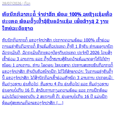
28/07/2026 | ກິລາ
ທັບນັກກິລາກະຕໍ້ ຈຳປາສັກ ພ້ອມ 100% ລຸຍຊີງແຊ້ມທົ່ວ
ປະເທດ ພ້ອມຕັ້ງເປົ້າສູ້ຊົນຄວ້າແຊ້ມ ເພື່ອສ້າງສູ່ 2 ງານ
ໃຫຍ່ລະດັບຊາດ
ທັບນັກກິລາກະຕໍ້ ແຂວງຈຳປາສັກ ປະກາດຄວາມພ້ອມ 100% ເຂົ້າຮ່ວມ
ການແຂ່ງຂັນກິລາກະຕໍ້ ຊີງແຊ້ມທົ່ວປະເທດ ຄັ້ງທີ 1 ຊີງຂັນ ທ່ານຮອງນາຍົກ
ລັດຖະມົນຕີ, ລັດຖະມົນຕີກະຊວງປ້ອງກັນປະເທດ ປະຈຳປີ 2026 ໂດຍສົ່ງ
ເຂົ້າຮ່ວມ 3 ລາຍການ ແລະ ຕັ້ງເປົ້າໝາຍສູ້ຊົນຄວ້າແຊ້ມມາຄອງໃຫ້ໄດ້ຢ່າງ
ໜ້ອຍ 1 ລາຍການ. ​ທ່ານ ໂອດອນ ໄຊຍະສາດ ປະທານສະຫະພັນກີລາກະຕໍ້
ແຂວງຈຳປາສັກ ທັງເປັນຫົວໜ້າຄູຝຶກ ໄດ້ໃຫ້ສໍາພາດວ່າ: ໃນການແຂ່ງຂັນຄັ້ງ
ນີ້ ແຂວງຈຳປາສັກ ໄດ້ສົ່ງນັກກິລາເຂົ້າຮ່ວມທັງໝົດ 3 ລາຍການ ປະກອບມີ: ​
ທີມດ່ຽວຊາຍ ຮຸ່ນທົ່ວໄປ, ​ທີມຊາຍ 4 ຄົນ ຮຸ່ນທົ່ວໄປ ແລະ ​ທີມດ່ຽວຊາຍ
ຮຸ່ນອາຍຸບໍ່ເກີນ 16 ປີ. ​ສຳລັບການກຽມຄວາມພ້ອມ ແລະ ການຝຶກຊ້ອມ
ແມ່ນໄດ້ແບ່ງອອກເປັນ 2 ສະຖານທີ່ ຄື: ​ຮຸ່ນອາຍຸບໍ່ເກີນ 16 ປີ ແມ່ນຝຶກ
ຊ້ອມຢູ່ສະໜາມກິລາແຂວງຈຳປາສັກ […]