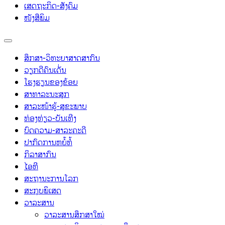
ເສດຖະກິດ-ສັງຄົມ
ໜັງສືພິມ
ສຶກສາ-ວິທະຍາສາດສາກົນ
ວຽກດີຄົນເດັ່ນ
ໂຮງຮຽນຂອງຂ້ອຍ
ສາທາລະນະສຸກ
ສາລະໜ້າຮູ້-ສຸຂະພາບ
ທ່ອງທ່ຽວ-ບັນເທີງ
ບົດຄວາມ-ສາລະຄະດີ
ປາກົດການຫຍໍ້ທໍ້
ກິລາສາກົນ
ໄອທີ
ສະຖານະການໂລກ
ສະກຸບພິເສດ
ວາລະສານ
ວາລະສານສຶກສາໃໝ່