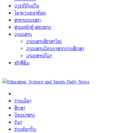
ວຽກດີຄົນເດັ່ນ
ໂຮງຮຽນຂອງຂ້ອຍ
ສາທາລະນະສຸກ
ສາລະໜ້າຮູ້-ສຸຂະພາບ
ວາລະສານ
ວາລະສານສຶກສາໃໝ່
ວາລະສານວິທະຍາສາດການສຶກສາ
ວາລະສານກິລາ
ໜັງສືພິມ
ການເມືອງ
ສຶກສາ
ວິທະຍາສາດ
ກິລາ
ຂ່າວທ້ອງຖິ່ນ