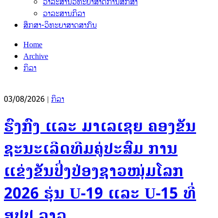
ວາລະສານວິທະຍາສາດການສຶກສາ
ວາລະສານກິລາ
ສຶກສາ-ວິທະຍາສາດສາກົນ
Home
Archive
ກິລາ
03/08/2026
|
ກິລາ
ຮົງກົງ ແລະ ມາເລເຊຍ ຄອງຂັນ
ຊະນະເລີດທີມຄູ່ປະສົມ ການ
ແຂ່ງຂັນປິ່ງປ່ອງຊາວໜຸ່ມໂລກ
2026 ຮຸ່ນ U-19 ແລະ U-15 ທີ່
ສປປ ລາວ