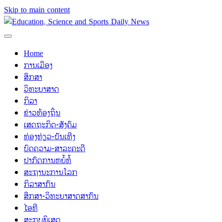
Skip to main content
Home
ການເມືອງ
ສຶກສາ
ວິທະຍາສາດ
ກິລາ
ຂ່າວທ້ອງຖິ່ນ
ເສດຖະກິດ-ສັງຄົມ
ທ່ອງທ່ຽວ-ບັນເທີງ
ບົດຄວາມ-ສາລະຄະດີ
ປາກົດການຫຍໍ້ທໍ້
ສະຖານະການໂລກ
ກິລາສາກົນ
ສຶກສາ-ວິທະຍາສາດສາກົນ
ໄອທີ
ສະກຸບພິເສດ