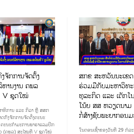
ງຈັກການຈັດຕັ້ງ
ສກຂ ສະຫວັນນະເຂດ ສ
ລິຫານງານ ຄພລ
ຮ່ວມມືກັບມະຫາວິທ
 V ຊຸດໃໝ່
ທຸລະກິດ ແລະ ເຕັກໂນ
ໂນ້ຍ ສສ ຫວຽດນາມ
າທິການ ແລະ ກິລາ ຫຼື ສສກ
ກໍ່ສ້າງຊັບພະຍາກອນມ
າດກົງຈັກການຈັດຕັ້ງຄະນະ
ນ ຄະນະກຳມະການພາຣາແລມປິກ
ໃນຕອນເຊົ້າຂອງວັນທີ 29 ກໍລ
ວ (ຄພລ) ສະໄໝທີ V ຊຸດໃໝ່