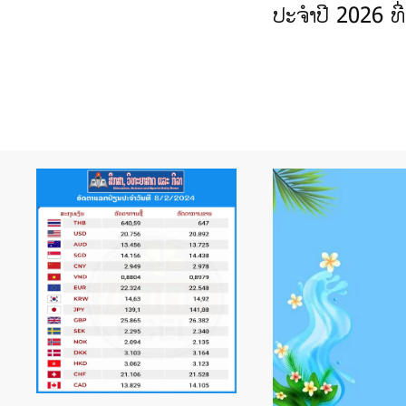
2026 ຮຸ່ນ U-1