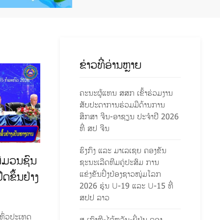
ຂ່າວທີ່ອ່ານຫຼາຍ
ຄະນະຜູ້ແທນ ສສກ ເຂົ້າຮ່ວມງານ
ສັບປະດາການຮ່ວມມືດ້ານການ
ສຶກສາ ຈີນ-ອາຊຽນ ປະຈຳປີ 2026
ທີ່ ສປ ຈີນ
ຮົງກົງ ແລະ ມາເລເຊຍ ຄອງຂັນ
່ມວນຊົນ
ຊະນະເລີດທີມຄູ່ປະສົມ ການ
ແຂ່ງຂັນປິ່ງປ່ອງຊາວໜຸ່ມໂລກ
ີດຂຶ້ນຢ່າງ
2026 ຮຸ່ນ U-19 ແລະ U-15 ທີ່
ສປປ ລາວ
ທົ່ວປະເທດ