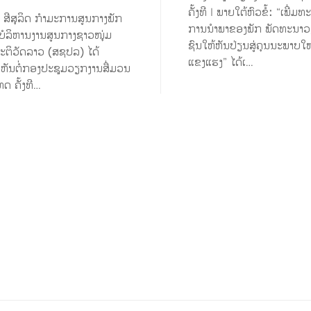
ຄັ້ງທີ I ພາຍໃຕ້ຫົວຂໍ້: “ເພີ່ມ
ີ ສີສຸລິດ ກຳມະການສູນກາງພັກ
ການນໍາພາຂອງພັກ ພັດທະນາວ
ໍລິຫານງານສູນກາງຊາວໜຸ່ມ
ຊົນໃຫ້ຫັນປ່ຽນສູ່ຄຸນນະພາບໃໝ
ະຕິວັດລາວ (ສຊປລ) ໄດ້
ແຂງແຮງ” ໄດ້ເ…
ັນຕໍ່ກອງປະຊຸມວຽກງານສື່ມວນ
ທດ ຄັ້ງທີ…