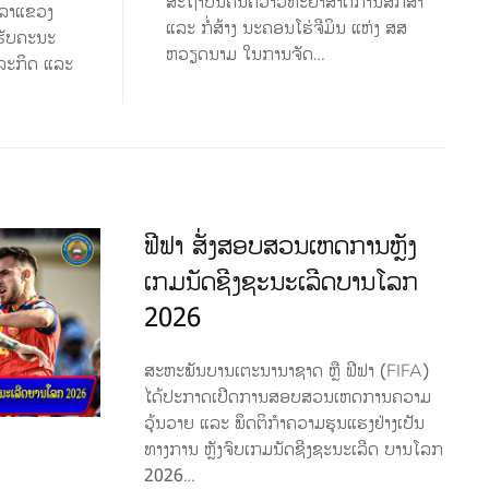
ສະຖາບັນຄົ້ນຄວ້າວິທະຍາສາດການສຶກສາ
ິລາແຂວງ
ແລະ ກໍ່ສ້າງ ນະຄອນໂຮ່ຈີມິນ ແຫ່ງ ສສ
ນຮັບຄະນະ
ຫວຽດນາມ ໃນການຈັດ…
ລະກິດ ແລະ
ຟີຟາ ສັ່ງສອບສວນເຫດການຫຼັງ
ເກມນັດຊີງຊະນະເລີດບານໂລກ
2026
ສະຫະພັນບານເຕະນານາຊາດ ຫຼື ຟີຟາ (FIFA)
ໄດ້ປະກາດເປີດການສອບສວນເຫດການຄວາມ
ວຸ້ນວາຍ ແລະ ພຶດຕິກຳຄວາມຮຸນແຮງຢ່າງເປັນ
ທາງການ ຫຼັງຈົບເກມນັດຊີງຊະນະເລີດ ບານໂລກ
2026…