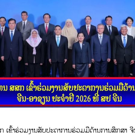
ລເຊຍ ຄອງຂັນຊະນະເລີດທີມຄູ່ປະສົມ ການແຂ່ງຂັນປິ່ງ