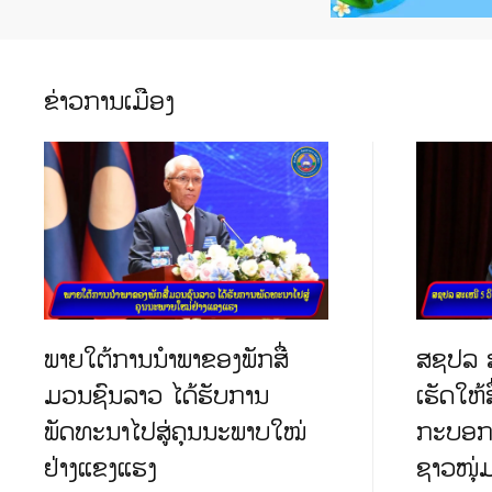
ຂ່າວການເມືອງ
ພາຍໃຕ້ການນໍາພາຂອງພັກສື່
ສຊປລ ສ
ມວນຊົນລາວ ໄດ້ຮັບການ
ເຮັດໃຫ້
ພັດທະນາໄປສູ່ຄຸນນະພາບໃໝ່
ກະບອກ
ຢ່າງແຂງແຮງ
ຊາວໜຸ່