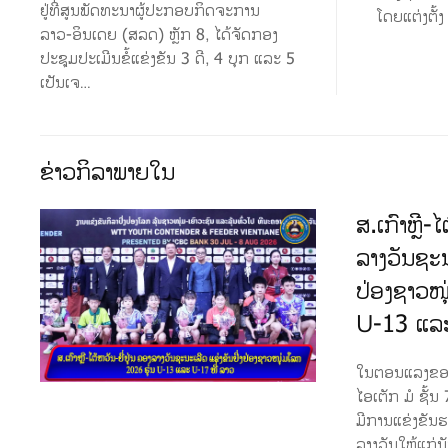
ຢູ່ທີ່ສູນພັດທະນາຜູ້ປະກອບກິດຈະການ
ໂດຍແຕ່ງຕັ້ງ
ລາວ-ອິນເດຍ (ສລດ) ຫຼັກ 8, ໄດ້ຈັດກອງ
ປະຊຸມປະເມີນຂໍ້ແຂ່ງຂັນ 3 ດີ, 4 ບຸກ ແລະ 5
ເປັນເຈ…
ຂ່າວກິລາພາຍໃນ
ສ.ເກົາຫຼີ-ໄ
ລາງວັນຊະນ
ປ່ອງຊາວໜຸ
U-13 ແລະ
ໃນຕອນແລງຂອງວ
ໄອເຕັກ ມໍ ຊັ້
ມີການແຂ່ງຂັນ
ລາງວັນໃຫ້ແກ່