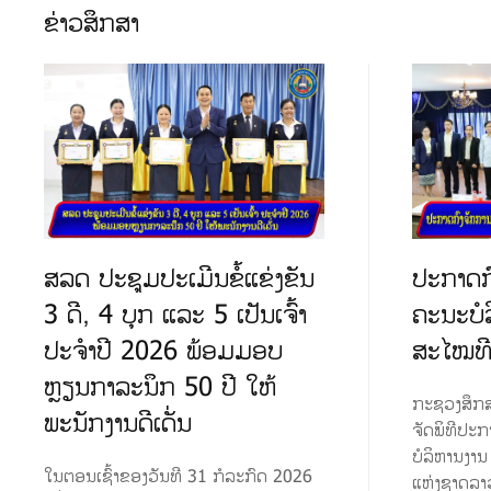
ຂ່າວສຶກສາ
ສລດ ປະຊຸມປະເມີນຂໍ້ແຂ່ງຂັນ
ປະກາດກົ
3 ດີ, 4 ບຸກ ແລະ 5 ເປັນເຈົ້າ
ຄະນະບໍ
ປະຈຳປີ 2026 ພ້ອມມອບ
ສະໄໝທີ
ຫຼຽນກາລະນຶກ 50 ປີ ໃຫ້
ກະຊວງສຶກສ
ພະນັກງານດີເດັ່ນ
ຈັດພິທີປະກ
ບໍລິຫານງາ
​ໃນຕອນເຊົ້າຂອງວັນທີ 31 ກໍລະກົດ 2026
ແຫ່ງຊາດລາ