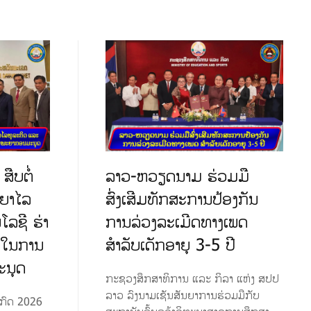
ືບຕໍ່
ລາວ-ຫວຽດນາມ ຮ່ວມມື
ະຍາໄລ
ສົ່ງເສີມທັກສະການປ້ອງກັນ
ໂລຊີ ຮ່າ
ການລ່ວງລະເມີດທາງເພດ
 ໃນການ
ສຳລັບເດັກອາຍຸ 3-5 ປີ
ະນຸດ
ກະຊວງສຶກສາທິການ ແລະ ກິລາ ແຫ່ງ ສປປ
ລາວ ລົງນາມເຊັນສັນຍາການຮ່ວມມືກັບ
ະກົດ 2026