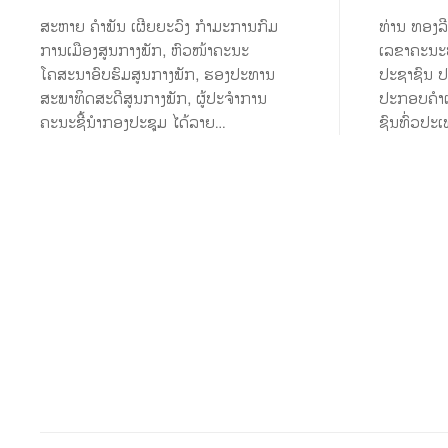
ສະຫາຍ ຄຳພັນ ເຜີຍຍະວົງ ກຳມະການກົມ
ທ່ານ ທອງລ
ການເມືອງສູນກາງພັກ, ຫົວໜ້າຄະນະ
ເລຂາຄະນະບ
ໂຄສະນາອົບຮົມສູນກາງພັກ, ຮອງປະທານ
ປະຊາຊົນ ປ
ສະພາທິດສະດີສູນກາງພັກ, ຜູ້ປະຈຳການ
ປະກອບຄຳເຫ
ຄະນະຊີ້ນໍາກອງປະຊຸມ ໄດ້ລາຍ…
ຊົນທົ່ວປະເ