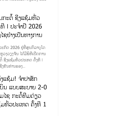
ກະຕໍ້ ຊີງແຊ້ມທົ່ວ
ງທີ I ປະຈຳປີ 2026
ງໄຊຢ່າງເປັນທາງການ
ະກົດ 2026 ຢູ່ທີ່ສູນກິລາບູໂດ
ຫຼວງວຽງຈັນ ໄດ້ມີພິທີເປີດການ
້ ຊີງແຊ້ມທົ່ວປະເທດ ຄັ້ງທີ I
ຊີງຂັນທ່ານຮອງ…
ັງແຊ້ມ! ຈຳປາສັກ
ງບິນ ແບບສະບາຍ 2-0
ີມໄຊ ກະຕໍ້ທີມດ່ຽວ
້ມທົ່ວປະເທດ ຄັ້ງທີ 1