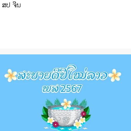
9 ແລະ U-15 ທີ່ ສປປ ລາວ