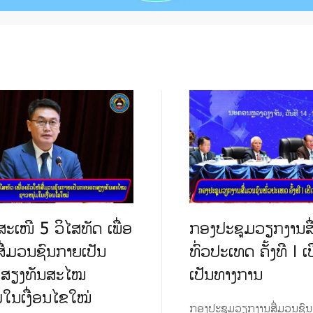
ະເໜີ 5 ວິໄສທັດ ເພື່ອ
ກອງປະຊຸມວຽກງານສື
ສື່ມວນຊົນກາຍເປັນ
ທົ່ວປະເທດ ຄັ້ງທີ I ເປ
ສຽງທັນສະໄໝ
ເປັນທາງການ
ມໃນເງື່ອນໄຂໃໝ່
ກອງປະຊຸມວຽກງານສື່ມວນຊົນ