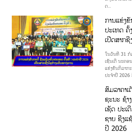
ດ…
ການແຂ່ງຂັນ
ປະເທດ ຄັ້
ເປີດສາກຊີ
ໃນວັນທີ 31 ກໍລ
ເຊັນເຕີ ນະຄອນ
ແຂ່ງຂັນກິລາກະຕໍ
ປະຈຳປີ 2026 
ສົມລາຄາເຕ
ຊະນະ ຊ້າ
ເຊັດ ປະເດ
ຊາຍ ຊີງແຊ
ປີ 2026