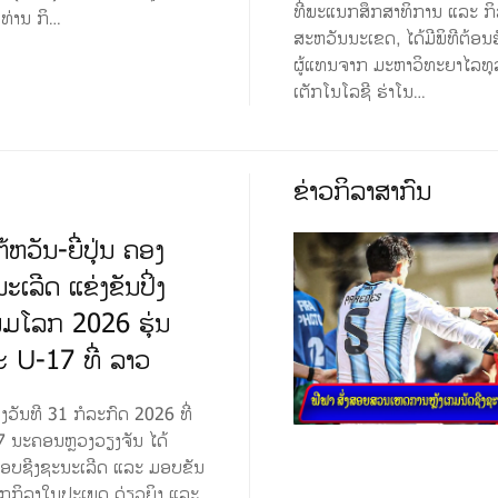
ທີ່ພະແນກສຶກສາທິການ ແລະ ກ
 ທ່ານ ກິ…
ສະຫວັນນະເຂດ, ໄດ້ມີພິທີຕ້ອ
ຜູ້ແທນຈາກ ມະຫາວິທະຍາໄລທຸ
ເຕັກໂນໂລຊີ ຮ່າໂນ…
ຂ່າວກິລາສາກົນ
ຕ້ຫວັນ-ຍີ່ປຸ່ນ ຄອງ
ະເລີດ ແຂ່ງຂັນປິ່ງ
່ມໂລກ 2026 ຮຸ່ນ
 U-17 ທີ່ ລາວ
ັນທີ 31 ກໍລະກົດ 2026 ທີ່
ນ 7 ນະຄອນຫຼວງວຽງຈັນ ໄດ້
ຮອບຊີງຊະນະເລີດ ແລະ ມອບຂັນ
ນັກກິລາໃນປະເພດ ດ່ຽວຍິງ ແລະ