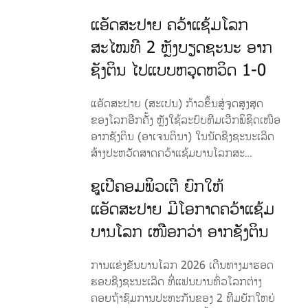
ແອັດສະປາຍ ຄວ້າແຊ້ມໂລກ
ສະໄໝທີ 2 ຫຼັງບຽດຊະນະ ອາກ
ຊັງຕິນ ໄປແບບຫວຸດຫວິດ 1-0
ແອັດສະປາຍ (ສະເປນ) ກ້າວຂຶ້ນສູ່ຈຸດສູງສຸດ
ຂອງໂລກອີກຄັ້ງ ຫຼັງໃຊ້ລະບົບທີມເວີກພິຊິດເໜືອ
ອາກຊັງຕິນ (ອາເຈນຕິນາ) ໃນນັດຊີງຊະນະເລີດ
ສ້າງປະຫວັດສາດຄວ້າແຊ້ມບານໂລກສະ…
ຊູເປີຄອມພິວເຕີ ຍົກໃຫ້
ແອັດສະປາຍ ມີໂອກາດຄວ້າແຊ້ມ
ບານໂລກ ເໜືອກວ່າ ອາກຊັງຕິນ
ການແຂ່ງຂັນບານໂລກ 2026 ເດີນທາງມາຮອດ
ຮອບຊີງຊະນະເລີດ ທີ່ແຟນບານທົ່ວໂລກຕ່າງ
ຄອຍຖ້າຊົມການປະທະກັນຂອງ 2 ທີມຍັກໃຫຍ່