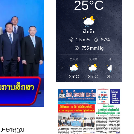
25°C
ຝົນຕົກ
1.5 m/s
97%
755
mmHg
23:00
00:00
01:00
02:0
‹
›
25°C
25°C
25°C
25°
03/08/2026 | ກິລາ
ປ່ອງຊາວໜຸ່ມໂລກ
ສ.ເກົາຫຼີ-ໄຕ້ຫວັນ-ຍີ່ປຸ່ນ ຄອ