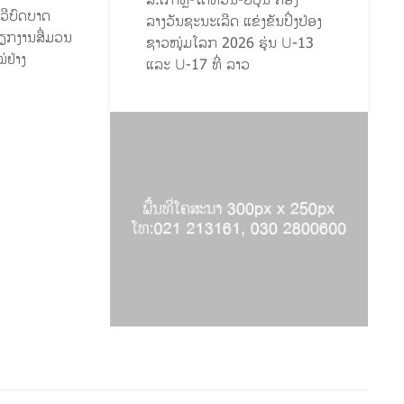
ສ.ເກົາຫຼີ-ໄຕ້ຫວັນ-ຍີ່ປຸ່ນ ຄອງ
ທະວີບົດບາດ
ລາງວັນຊະນະເລີດ ແຂ່ງຂັນປິ່ງປ່ອງ
ຽກງານສື່ມວນ
ຊາວໜຸ່ມໂລກ 2026 ຮຸ່ນ U-13
່ຢ່າງ
ແລະ U-17 ທີ່ ລາວ