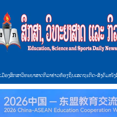
ເມືອງ
ສຶກສາ
ວິທະຍາສາດ
ກິລາ
ຂ່າວທ້ອງຖິ່ນ
ເສດຖະກິດ-ສັງຄົມ
ໜັງ