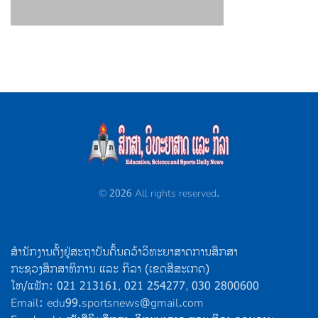
©
2026
All rights reserved.
ສຳນັກງານຕັ້ງຢູ່ສະຖາບັນຄົ້ນຄວ້າວິທະຍາສາດການສຶກສາ
ກະຊວງສຶກສາທິການ ແລະ ກິລາ (ເຂດສີສະເກດ)
ໂທ/ແຟັກ: 021 213161, 021 254277, 030 2800600
Email: edu99.sportsnews@gmail.com