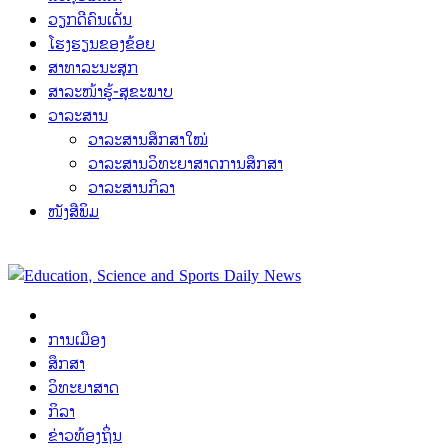
ວຽກດີຄົນເດັ່ນ
ໂຮງຮຽນຂອງຂ້ອຍ
ສາທາລະນະສຸກ
ສາລະໜ້າຮູ້-ສຸຂະພາບ
ວາລະສານ
ວາລະສານສຶກສາໃໝ່
ວາລະສານວິທະຍາສາດການສຶກສາ
ວາລະສານກິລາ
ໜັງສືພິມ
ການເມືອງ
ສຶກສາ
ວິທະຍາສາດ
ກິລາ
ຂ່າວທ້ອງຖິ່ນ