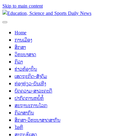
Skip to main content
Home
ການເມືອງ
ສຶກສາ
ວິທະຍາສາດ
ກິລາ
ຂ່າວທ້ອງຖິ່ນ
ເສດຖະກິດ-ສັງຄົມ
ທ່ອງທ່ຽວ-ບັນເທີງ
ບົດຄວາມ-ສາລະຄະດີ
ປາກົດການຫຍໍ້ທໍ້
ສະຖານະການໂລກ
ກິລາສາກົນ
ສຶກສາ-ວິທະຍາສາດສາກົນ
ໄອທີ
ສະກຸບພິເສດ