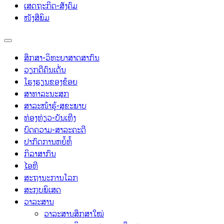
ເສດຖະກິດ-ສັງຄົມ
ໜັງສືພິມ
ສຶກສາ-ວິທະຍາສາດສາກົນ
ວຽກດີຄົນເດັ່ນ
ໂຮງຮຽນຂອງຂ້ອຍ
ສາທາລະນະສຸກ
ສາລະໜ້າຮູ້-ສຸຂະພາບ
ທ່ອງທ່ຽວ-ບັນເທີງ
ບົດຄວາມ-ສາລະຄະດີ
ປາກົດການຫຍໍ້ທໍ້
ກິລາສາກົນ
ໄອທີ
ສະຖານະການໂລກ
ສະກຸບພິເສດ
ວາລະສານ
ວາລະສານສຶກສາໃໝ່