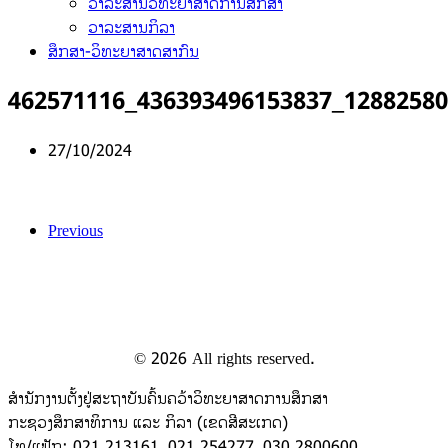
ວາລະສານວິທະຍາສາດການສຶກສາ
ວາລະສານກິລາ
ສຶກສາ-ວິທະຍາສາດສາກົນ
462571116_436393496153837_12882580
27/10/2024
Previous
©
2026
All rights reserved.
ສຳນັກງານຕັ້ງຢູ່ສະຖາບັນຄົ້ນຄວ້າວິທະຍາສາດການສຶກສາ
ກະຊວງສຶກສາທິການ ແລະ ກິລາ (ເຂດສີສະເກດ)
ໂທ/ແຟັກ: 021 213161, 021 254277, 030 2800600