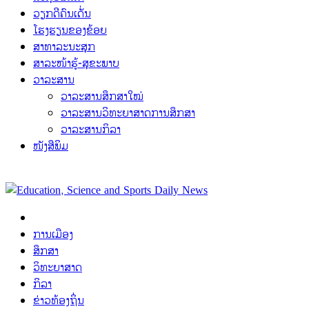
ວຽກດີຄົນເດັ່ນ
ໂຮງຮຽນຂອງຂ້ອຍ
ສາທາລະນະສຸກ
ສາລະໜ້າຮູ້-ສຸຂະພາບ
ວາລະສານ
ວາລະສານສຶກສາໃໝ່
ວາລະສານວິທະຍາສາດການສຶກສາ
ວາລະສານກິລາ
ໜັງສືພິມ
ການເມືອງ
ສຶກສາ
ວິທະຍາສາດ
ກິລາ
ຂ່າວທ້ອງຖິ່ນ