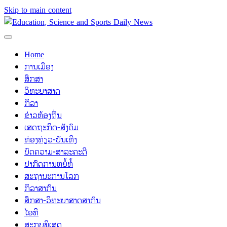
Skip to main content
Home
ການເມືອງ
ສຶກສາ
ວິທະຍາສາດ
ກິລາ
ຂ່າວທ້ອງຖິ່ນ
ເສດຖະກິດ-ສັງຄົມ
ທ່ອງທ່ຽວ-ບັນເທີງ
ບົດຄວາມ-ສາລະຄະດີ
ປາກົດການຫຍໍ້ທໍ້
ສະຖານະການໂລກ
ກິລາສາກົນ
ສຶກສາ-ວິທະຍາສາດສາກົນ
ໄອທີ
ສະກຸບພິເສດ