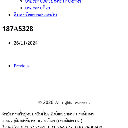
ວາລະສານວິທະຍາສາດການສຶກສາ
ວາລະສານກິລາ
ສຶກສາ-ວິທະຍາສາດສາກົນ
187A5328
26/11/2024
Previous
©
2026
All rights reserved.
ສຳນັກງານຕັ້ງຢູ່ສະຖາບັນຄົ້ນຄວ້າວິທະຍາສາດການສຶກສາ
ກະຊວງສຶກສາທິການ ແລະ ກິລາ (ເຂດສີສະເກດ)
ໂທ/ແຟັກ: 021 213161, 021 254277, 030 2800600