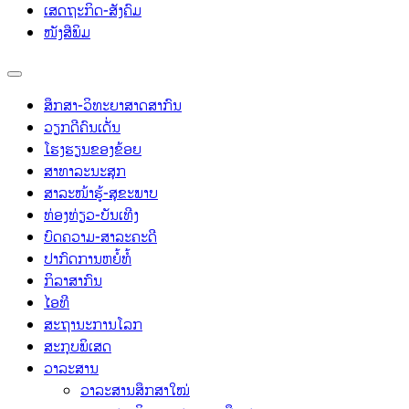
ເສດຖະກິດ-ສັງຄົມ
ໜັງສືພິມ
ສຶກສາ-ວິທະຍາສາດສາກົນ
ວຽກດີຄົນເດັ່ນ
ໂຮງຮຽນຂອງຂ້ອຍ
ສາທາລະນະສຸກ
ສາລະໜ້າຮູ້-ສຸຂະພາບ
ທ່ອງທ່ຽວ-ບັນເທີງ
ບົດຄວາມ-ສາລະຄະດີ
ປາກົດການຫຍໍ້ທໍ້
ກິລາສາກົນ
ໄອທີ
ສະຖານະການໂລກ
ສະກຸບພິເສດ
ວາລະສານ
ວາລະສານສຶກສາໃໝ່