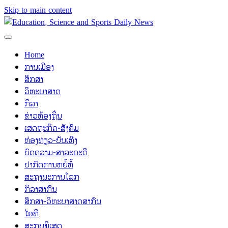
Skip to main content
Home
ການເມືອງ
ສຶກສາ
ວິທະຍາສາດ
ກິລາ
ຂ່າວທ້ອງຖິ່ນ
ເສດຖະກິດ-ສັງຄົມ
ທ່ອງທ່ຽວ-ບັນເທີງ
ບົດຄວາມ-ສາລະຄະດີ
ປາກົດການຫຍໍ້ທໍ້
ສະຖານະການໂລກ
ກິລາສາກົນ
ສຶກສາ-ວິທະຍາສາດສາກົນ
ໄອທີ
ສະກຸບພິເສດ