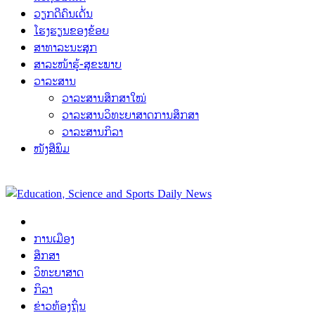
ວຽກດີຄົນເດັ່ນ
ໂຮງຮຽນຂອງຂ້ອຍ
ສາທາລະນະສຸກ
ສາລະໜ້າຮູ້-ສຸຂະພາບ
ວາລະສານ
ວາລະສານສຶກສາໃໝ່
ວາລະສານວິທະຍາສາດການສຶກສາ
ວາລະສານກິລາ
ໜັງສືພິມ
ການເມືອງ
ສຶກສາ
ວິທະຍາສາດ
ກິລາ
ຂ່າວທ້ອງຖິ່ນ