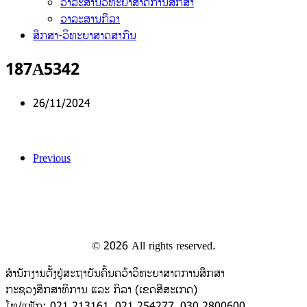
ວາລະສານວິທະຍາສາດການສຶກສາ
ວາລະສານກິລາ
ສຶກສາ-ວິທະຍາສາດສາກົນ
187A5342
26/11/2024
Previous
©
2026
All rights reserved.
ສຳນັກງານຕັ້ງຢູ່ສະຖາບັນຄົ້ນຄວ້າວິທະຍາສາດການສຶກສາ
ກະຊວງສຶກສາທິການ ແລະ ກິລາ (ເຂດສີສະເກດ)
ໂທ/ແຟັກ: 021 213161, 021 254277, 030 2800600