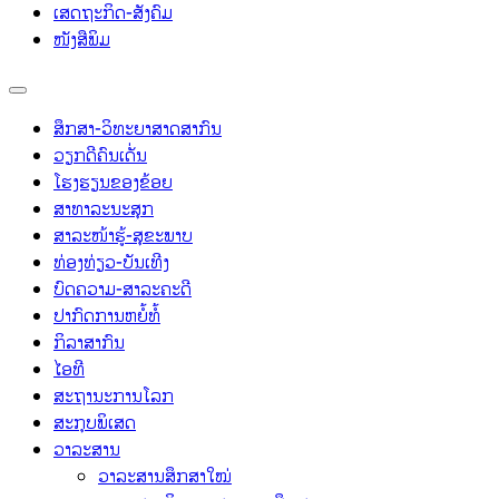
ເສດຖະກິດ-ສັງຄົມ
ໜັງສືພິມ
ສຶກສາ-ວິທະຍາສາດສາກົນ
ວຽກດີຄົນເດັ່ນ
ໂຮງຮຽນຂອງຂ້ອຍ
ສາທາລະນະສຸກ
ສາລະໜ້າຮູ້-ສຸຂະພາບ
ທ່ອງທ່ຽວ-ບັນເທີງ
ບົດຄວາມ-ສາລະຄະດີ
ປາກົດການຫຍໍ້ທໍ້
ກິລາສາກົນ
ໄອທີ
ສະຖານະການໂລກ
ສະກຸບພິເສດ
ວາລະສານ
ວາລະສານສຶກສາໃໝ່