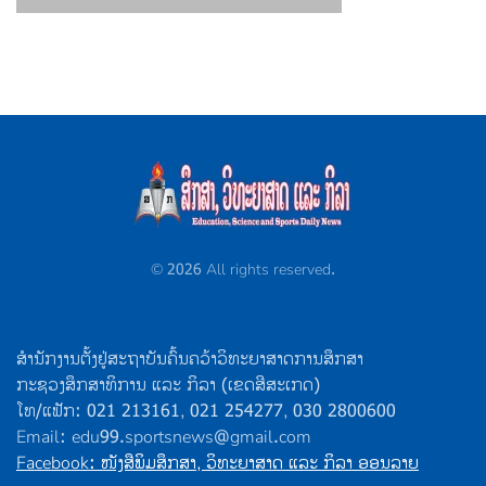
©
2026
All rights reserved.
ສຳນັກງານຕັ້ງຢູ່ສະຖາບັນຄົ້ນຄວ້າວິທະຍາສາດການສຶກສາ
ກະຊວງສຶກສາທິການ ແລະ ກິລາ (ເຂດສີສະເກດ)
ໂທ/ແຟັກ: 021 213161, 021 254277, 030 2800600
Email: edu99.sportsnews@gmail.com
Facebook: ໜັງສືພິມສຶກສາ, ວິທະຍາສາດ ແລະ ກິລາ ອອນລາຍ