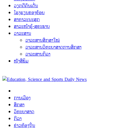
ວຽກດີຄົນເດັ່ນ
ໂຮງຮຽນຂອງຂ້ອຍ
ສາທາລະນະສຸກ
ສາລະໜ້າຮູ້-ສຸຂະພາບ
ວາລະສານ
ວາລະສານສຶກສາໃໝ່
ວາລະສານວິທະຍາສາດການສຶກສາ
ວາລະສານກິລາ
ໜັງສືພິມ
ການເມືອງ
ສຶກສາ
ວິທະຍາສາດ
ກິລາ
ຂ່າວທ້ອງຖິ່ນ