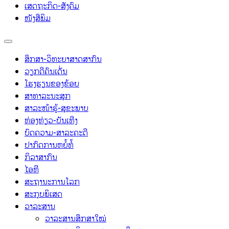
ເສດຖະກິດ-ສັງຄົມ
ໜັງສືພິມ
ສຶກສາ-ວິທະຍາສາດສາກົນ
ວຽກດີຄົນເດັ່ນ
ໂຮງຮຽນຂອງຂ້ອຍ
ສາທາລະນະສຸກ
ສາລະໜ້າຮູ້-ສຸຂະພາບ
ທ່ອງທ່ຽວ-ບັນເທີງ
ບົດຄວາມ-ສາລະຄະດີ
ປາກົດການຫຍໍ້ທໍ້
ກິລາສາກົນ
ໄອທີ
ສະຖານະການໂລກ
ສະກຸບພິເສດ
ວາລະສານ
ວາລະສານສຶກສາໃໝ່