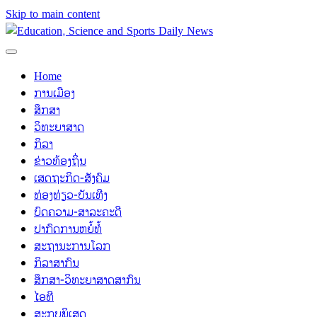
Skip to main content
Home
ການເມືອງ
ສຶກສາ
ວິທະຍາສາດ
ກິລາ
ຂ່າວທ້ອງຖິ່ນ
ເສດຖະກິດ-ສັງຄົມ
ທ່ອງທ່ຽວ-ບັນເທີງ
ບົດຄວາມ-ສາລະຄະດີ
ປາກົດການຫຍໍ້ທໍ້
ສະຖານະການໂລກ
ກິລາສາກົນ
ສຶກສາ-ວິທະຍາສາດສາກົນ
ໄອທີ
ສະກຸບພິເສດ