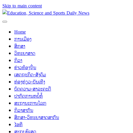
Skip to main content
Home
ການເມືອງ
ສຶກສາ
ວິທະຍາສາດ
ກິລາ
ຂ່າວທ້ອງຖິ່ນ
ເສດຖະກິດ-ສັງຄົມ
ທ່ອງທ່ຽວ-ບັນເທີງ
ບົດຄວາມ-ສາລະຄະດີ
ປາກົດການຫຍໍ້ທໍ້
ສະຖານະການໂລກ
ກິລາສາກົນ
ສຶກສາ-ວິທະຍາສາດສາກົນ
ໄອທີ
ສະກຸບພິເສດ