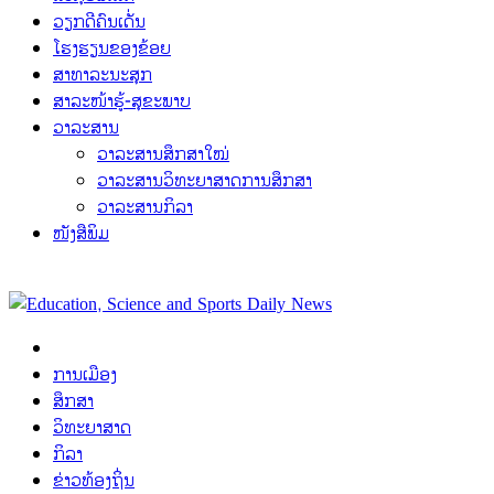
ວຽກດີຄົນເດັ່ນ
ໂຮງຮຽນຂອງຂ້ອຍ
ສາທາລະນະສຸກ
ສາລະໜ້າຮູ້-ສຸຂະພາບ
ວາລະສານ
ວາລະສານສຶກສາໃໝ່
ວາລະສານວິທະຍາສາດການສຶກສາ
ວາລະສານກິລາ
ໜັງສືພິມ
ການເມືອງ
ສຶກສາ
ວິທະຍາສາດ
ກິລາ
ຂ່າວທ້ອງຖິ່ນ