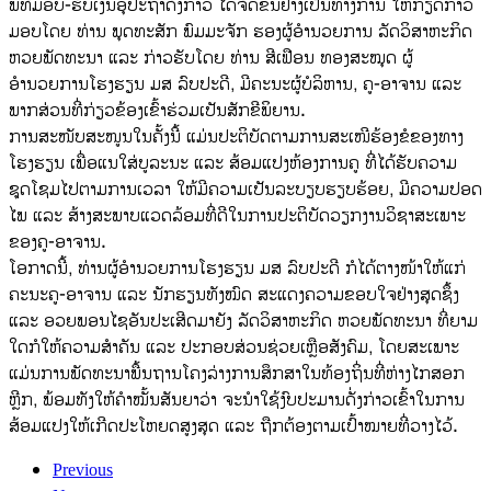
​ພິທີມອບ-ຮັບເງິນອຸປະຖຳດັ່ງກ່າວ ໄດ້ຈັດຂຶ້ນຢ່າງເປັນທາງການ ໃຫ້ກຽດກ່າວ
ມອບໂດຍ ທ່ານ ພຸດທະສັກ ພົມມະຈັກ ຮອງຜູ້ອຳນວຍການ ລັດວິສາຫະກິດ
ຫວຍພັດທະນາ ແລະ ກ່າວຮັບໂດຍ ທ່ານ ສີເຟືອນ ທອງສະໝຸດ ຜູ້
ອຳນວຍການໂຮງຮຽນ ມສ ລົບປະດີ, ມີຄະນະຜູ້ບໍລິຫານ, ຄູ-ອາຈານ ແລະ
ພາກສ່ວນທີ່ກ່ຽວຂ້ອງເຂົ້າຮ່ວມເປັນສັກຂີພິຍານ.
​ການສະໜັບສະໜູນໃນຄັ້ງນີ້ ແມ່ນປະຕິບັດຕາມການສະເໜີຮ້ອງຂໍຂອງທາງ
ໂຮງຮຽນ ເພື່ອແນໃສ່ບູລະນະ ແລະ ສ້ອມແປງຫ້ອງການຄູ ທີ່ໄດ້ຮັບຄວາມ
ຊຸດໂຊມໄປຕາມການເວລາ ໃຫ້ມີຄວາມເປັນລະບຽບຮຽບຮ້ອຍ, ມີຄວາມປອດ
ໄພ ແລະ ສ້າງສະພາບແວດລ້ອມທີ່ດີໃນການປະຕິບັດວຽກງານວິຊາສະເພາະ
ຂອງຄູ-ອາຈານ.
​ໂອກາດນີ້, ທ່ານຜູ້ອຳນວຍການໂຮງຮຽນ ມສ ລົບປະດີ ກໍໄດ້ຕາງໜ້າໃຫ້ແກ່
ຄະນະຄູ-ອາຈານ ແລະ ນັກຮຽນທັງໝົດ ສະແດງຄວາມຂອບໃຈຢ່າງສຸດຊຶ້ງ
ແລະ ອວຍພອນໄຊອັນປະເສີດມາຍັງ ລັດວິສາຫະກິດ ຫວຍພັດທະນາ ທີ່ຍາມ
ໃດກໍໃຫ້ຄວາມສຳຄັນ ແລະ ປະກອບສ່ວນຊ່ວຍເຫຼືອສັງຄົມ, ໂດຍສະເພາະ
ແມ່ນການພັດທະນາພື້ນຖານໂຄງລ່າງການສຶກສາໃນທ້ອງຖິ່ນທີ່ຫ່າງໄກສອກ
ຫຼີກ, ພ້ອມທັງໃຫ້ຄຳໝັ້ນສັນຍາວ່າ ຈະນຳໃຊ້ງົບປະມານດັ່ງກ່າວເຂົ້າໃນການ
ສ້ອມແປງໃຫ້ເກີດປະໂຫຍດສູງສຸດ ແລະ ຖືກຕ້ອງຕາມເປົ້າໝາຍທີ່ວາງໄວ້.
Previous