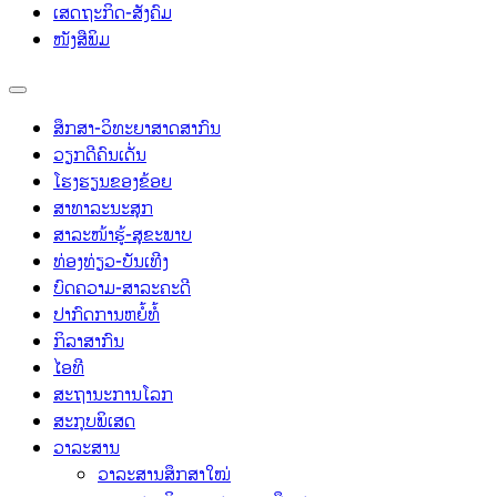
ເສດຖະກິດ-ສັງຄົມ
ໜັງສືພິມ
ສຶກສາ-ວິທະຍາສາດສາກົນ
ວຽກດີຄົນເດັ່ນ
ໂຮງຮຽນຂອງຂ້ອຍ
ສາທາລະນະສຸກ
ສາລະໜ້າຮູ້-ສຸຂະພາບ
ທ່ອງທ່ຽວ-ບັນເທີງ
ບົດຄວາມ-ສາລະຄະດີ
ປາກົດການຫຍໍ້ທໍ້
ກິລາສາກົນ
ໄອທີ
ສະຖານະການໂລກ
ສະກຸບພິເສດ
ວາລະສານ
ວາລະສານສຶກສາໃໝ່