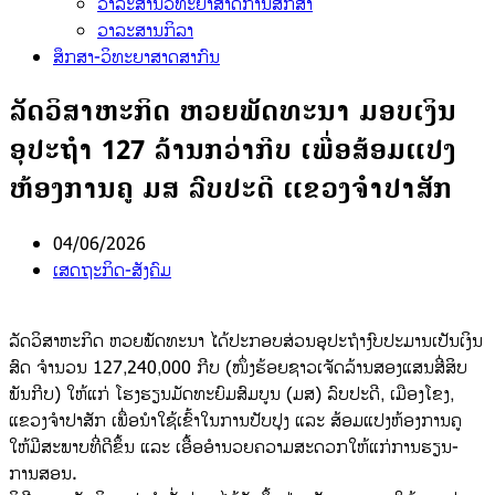
ວາລະສານວິທະຍາສາດການສຶກສາ
ວາລະສານກິລາ
ສຶກສາ-ວິທະຍາສາດສາກົນ
ລັດວິສາຫະກິດ ຫວຍພັດທະນາ ມອບເງິນ
ອຸປະຖຳ 127 ລ້ານກວ່າກີບ ເພື່ອສ້ອມແປງ
ຫ້ອງການຄູ ມສ ລົບປະດີ ແຂວງຈຳປາສັກ
04/06/2026
ເສດຖະກິດ-ສັງຄົມ
ລັດວິສາຫະກິດ ຫວຍພັດທະນາ ໄດ້ປະກອບສ່ວນອຸປະຖຳງົບປະມານເປັນເງິນ
ສົດ ຈຳນວນ 127,240,000 ກີບ (ໜຶ່ງຮ້ອຍຊາວເຈັດລ້ານສອງແສນສີ່ສິບ
ພັນກີບ) ໃຫ້ແກ່ ໂຮງຮຽນມັດທະຍົມສົມບູນ (ມສ) ລົບປະດີ, ເມືອງໂຂງ,
ແຂວງຈຳປາສັກ ເພື່ອນຳໃຊ້ເຂົ້າໃນການປັບປຸງ ແລະ ສ້ອມແປງຫ້ອງການຄູ
ໃຫ້ມີສະພາບທີ່ດີຂຶ້ນ ແລະ ເອື້ອອຳນວຍຄວາມສະດວກໃຫ້ແກ່ການຮຽນ-
ການສອນ.