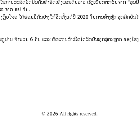
ັດໃນການຜະລິດລົດຍົນຄັນທຳອິດເທິງແຜ່ນດິນລາວ ເຊິ່ງເປັນໝາກຜົນຈາກ “ສູນຝຶກ
ໄໝຈາກ ສປ ຈີນ.
ງຫຼິວໂຈວ ໄດ້ຮ່ວມມືກັນຢ່າງໃກ້ສິດຕັ້ງແຕ່ປີ 2020 ໃນການສ້າງຫຼັກສູດລົດຍ
ນຫຼູປານ ຈໍານວນ 6 ຄົນ ແລະ ຕັດແຖບຜ້າເປີດໂຕລົດບັນທຸກສູ່ຕະຫຼາດ ຂອງໂຮ
©
2026
All rights reserved.