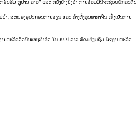
ອົບຮົມ ຫຼູປານ ລາວ” ແລະ ຫວັງຢ່າງຍິ່ງວ່າ ການຮ່ວມມືນີ້ຈະຊ່ວຍຍົກລະດັບ
ົນໄຟຟ້າ, ສະໜອງອຸປະກອນການຮຽນ ແລະ ສ້າງຕັ້ງສູນພາສາຈີນ ເຊິ່ງເປັນການ
ງງານຜະລິດລົດຍົນແຫ່ງທໍາອິດ ໃນ ສປປ ລາວ ພ້ອມຢ້ຽມຊົມ ໂຮງງານຜະລິດ