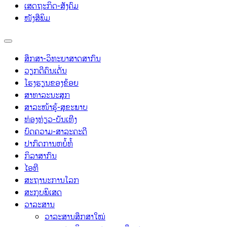
ເສດຖະກິດ-ສັງຄົມ
ໜັງສືພິມ
ສຶກສາ-ວິທະຍາສາດສາກົນ
ວຽກດີຄົນເດັ່ນ
ໂຮງຮຽນຂອງຂ້ອຍ
ສາທາລະນະສຸກ
ສາລະໜ້າຮູ້-ສຸຂະພາບ
ທ່ອງທ່ຽວ-ບັນເທີງ
ບົດຄວາມ-ສາລະຄະດີ
ປາກົດການຫຍໍ້ທໍ້
ກິລາສາກົນ
ໄອທີ
ສະຖານະການໂລກ
ສະກຸບພິເສດ
ວາລະສານ
ວາລະສານສຶກສາໃໝ່