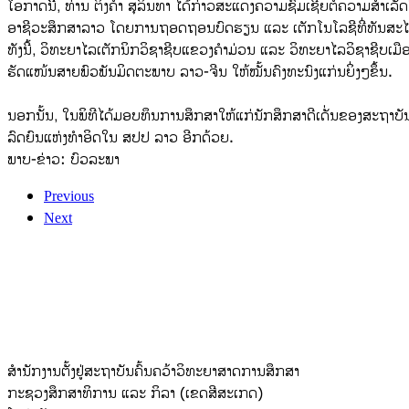
ໂອກາດນີ້ິ, ທ່ານ ຕິ່ງຄຳ ສຸລິນທາ ໄດ້ກ່າວສະແດງຄວາມຊົມເຊີຍຕໍ່ຄວາມສຳເລ
ອາຊີວະສຶກສາລາວ ໂດຍການຖອດຖອນບົດຮຽນ ແລະ ເຕັກໂນໂລຊີທີ່ທັນສະ
ທັງນີ້, ວິທະຍາໄລເຕັກນິກວິຊາຊີບແຂວງຄຳມ່ວນ ແລະ ວິທະຍາໄລວິຊາຊີບເມືອ
ຮັດແໜ້ນສາຍພົວພັນມິດຕະພາບ ລາວ-ຈີນ ໃຫ້ໝັ້ນຄົງທະນົງແກ່ນຍິ່ງໆຂຶ້ນ.
ນອກນັ້ນ, ໃນພິທີໄດ້ມອບທຶນການສຶກສາໃຫ້ແກ່ນັກສຶກສາດີເດັ່ນຂອງສະຖາບັ
ລົດຍົນແຫ່ງທໍາອິດໃນ ສປປ ລາວ ອີກດ້ວຍ.
ພາບ-ຂ່າວ: ບົວລະພາ
Previous
Next
ສຳນັກງານຕັ້ງຢູ່ສະຖາບັນຄົ້ນຄວ້າວິທະຍາສາດການສຶກສາ
ກະຊວງສຶກສາທິການ ແລະ ກິລາ (ເຂດສີສະເກດ)