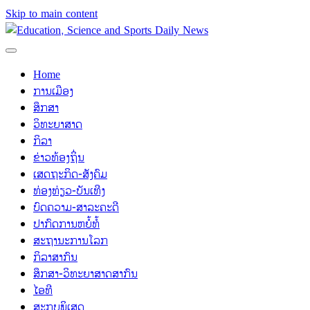
Skip to main content
Home
ການເມືອງ
ສຶກສາ
ວິທະຍາສາດ
ກິລາ
ຂ່າວທ້ອງຖິ່ນ
ເສດຖະກິດ-ສັງຄົມ
ທ່ອງທ່ຽວ-ບັນເທີງ
ບົດຄວາມ-ສາລະຄະດີ
ປາກົດການຫຍໍ້ທໍ້
ສະຖານະການໂລກ
ກິລາສາກົນ
ສຶກສາ-ວິທະຍາສາດສາກົນ
ໄອທີ
ສະກຸບພິເສດ