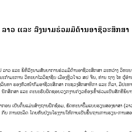
ປ ລາວ ແລະ ລົງນາມຮ່ວມມືດ້ານອາຊີວະສຶກສາ
 ລາວ ແລະ ພິທີລົງນາມສັນຍາການຮ່ວມມືດ້ານອາຊີວະສຶກສາ ລະຫວ່າງ ວິທະຍາໄລ
ກໍາມະການ ວິທະຍາໄລວິຊາຊີບ ເມືອງຫຼິວໂຈວ ສປ ຈີນ, ທ່ານ ຖາງ ໄຂ ຜູ້ອໍ
ຄໍາ ສຸລິນທາ ຮອງຫົວໜ້າກົມອາຊີວະສຶກສາ ກະຊວງສຶກສາທິກາ ແລະ ກິລາ, ມີປ
, ນັກສຶກສາ ແລະ ຄະນະຮັບຜິດຊອບວຽກງານກ່ຽວຂ້ອງເຂົ້າຮ່ວມເປັນສັກຂີພິຍາ
ອນ ເປັນຕົ້ນແມ່ນສ້າງຖານຝຶກຊ້ອມ, ພັດທະນາປຶ້ມແບບຮຽນສອງພາສາ (ລາວ-ຈີ
ຶກສາ ກັບ ການຜະລິດ ໂດຍຫັນປ່ຽນໂຮງງານໃຫ້ກາຍເປັນພື້ນຖານການຮຽນ-ການສອ