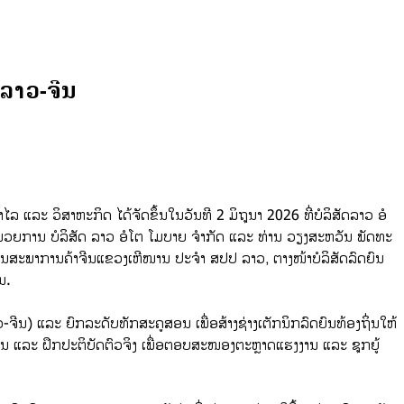
 ລາວ-ຈີນ
 ແລະ ວິສາຫະກິດ ໄດ້ຈັດຂຶ້ນໃນວັນທີ 2 ມິຖຸນາ 2026 ທີ່ບໍລິສັດລາວ ອໍ
ານວຍການ ບໍລິສັດ ລາວ ອໍໂຕ ໂມບາຍ ຈໍາກັດ ແລະ ທ່ານ ວຽງສະຫວັນ ພັດທະ
ະທານສະພາການຄ້າຈີນແຂວງເຫີໜານ ປະຈໍາ ສປປ ລາວ, ຕາງໜ້າບໍລິສັດລົດຍົນ
ນ.
ນ) ແລະ ຍົກລະດັບທັກສະຄູສອນ ເພື່ອສ້າງຊ່າງເຕັກນິກລົດຍົນທ້ອງຖິ່ນໃຫ້
ນ ແລະ ຝຶກປະຕິບັດຕົວຈິງ ເພື່ອຕອບສະໜອງຕະຫຼາດແຮງງານ ແລະ ຊຸກຍູ້