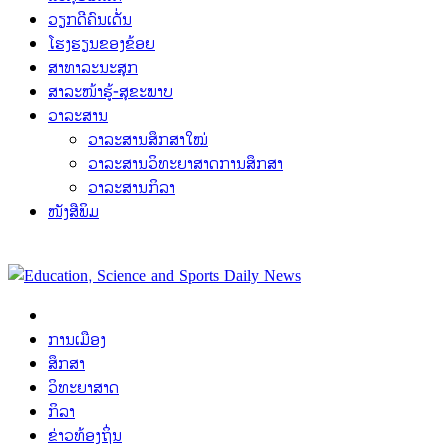
ວຽກດີຄົນເດັ່ນ
ໂຮງຮຽນຂອງຂ້ອຍ
ສາທາລະນະສຸກ
ສາລະໜ້າຮູ້-ສຸຂະພາບ
ວາລະສານ
ວາລະສານສຶກສາໃໝ່
ວາລະສານວິທະຍາສາດການສຶກສາ
ວາລະສານກິລາ
ໜັງສືພິມ
ການເມືອງ
ສຶກສາ
ວິທະຍາສາດ
ກິລາ
ຂ່າວທ້ອງຖິ່ນ