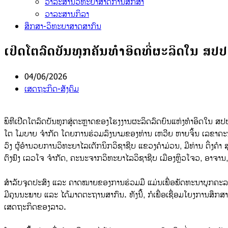
ວາລະສານວິທະຍາສາດການສຶກສາ
ວາລະສານກິລາ
ສຶກສາ-ວິທະຍາສາດສາກົນ
ເປີດໂຕລົດບັນທຸກຄັນທໍາອິດທີ່ຜະລິດໃນ ສປ
04/06/2026
ເສດຖະກິດ-ສັງຄົມ
ພິທີເປີດໂຕລົດບັນທຸກສູ່ຕະຫຼາດຂອງໂຮງງານຜະລິດລົດຍົນແຫ່ງທໍາອິດໃນ ສປປ
ໂຕ ໂມບາຍ ຈໍາກັດ ໂດຍການຮ່ວມລົງນາມຂອງທ່ານ ເຫວີຍ ຫາຍຈິ້ນ ເລຂາຄະນະ
ວົງ ຜູ້ອໍານວຍການວິທະຍາໄລເຕັກນິກວິຊາຊີບ ແຂວງຄໍາມ່ວນ, ມີທ່ານ ຕິ່ງ
ຕົງຟົງ ເລວໂຈ ຈໍາກັດ, ຄະນະຈາກວິທະຍາໄລວິຊາຊີບ ເມືອງຫຼິວໂຈວ, ອາຈານ
ສໍາລັບຈຸດປະສົງ ແລະ ຄາດໝາຍຂອງການຮ່ວມມື ແມ່ນເພື່ອພັດທະນາບຸກຄະລາກ
ມີຄຸນນະພາບ ແລະ ໄດ້ມາດຕະຖານສາກົນ. ທັງນີ້, ກໍເພື່ອເຊື່ອມໂຍງການສ
ເສດຖະກິດຂອງລາວ.