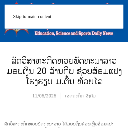
Skip to main content
ລັດວິສາຫະກິດຫວຍພັດທະນາລາວ
ມອບເງິນ 20 ລ້ານກີບ ຊ່ວຍສ້ອມແປງ
ໂຮງຮຽນ ມ.ຕົ້ນ ຫ້ວຍໄລ
11/06/2026
ເສດຖະກິດ-ສັງຄົມ
ລັດວິສາຫະກິດຫວຍພັດທະນາລາວ ໄດ້ມອບເງິນຊ່ວຍເຫຼືອສ້ອມແປງ