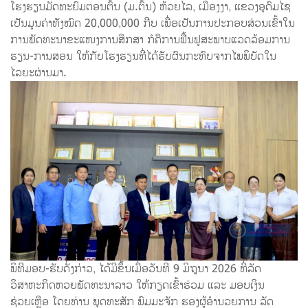
ໂຮງຮຽນມັດທະຍົມຕອນຕົ້ນ (ມ.ຕົ້ນ) ຫ້ວຍໄລ, ເມືອງງາ, ແຂວງອຸດົມໄຊ
ເປັນມູນຄ່າທັງໝົດ 20,000,000 ກີບ ເພື່ອເປັນການປະກອບສ່ວນເຂົ້າໃນ
ການພັດທະນາຂະແໜງການສຶກສາ ກໍຄືການຟື້ນຟູສະພາບແວດລ້ອມການ
ຮຽນ-ການສອນ ໃຫ້ກັບໂຮງຮຽນທີ່ໄດ້ຮັບຜົນກະທົບຈາກໄພພິບັດໃນ
ໄລຍະຜ່ານມາ.
ພິທີມອບ-ຮັບດັ່ງກ່າວ, ໄດ້ມີຂຶ້ນເມື່ອວັນທີ 9 ມິຖຸນາ 2026 ທີ່ລັດ
ວິສາຫະກິດຫວຍພັດທະນາລາວ ໃຫ້ກຽດເຂົ້າຮ່ວມ ແລະ ມອບເງິນ
ຊ່ວຍເຫຼືອ ໂດຍທ່ານ ພຸດທະສັກ ພົມມະຈັກ ຮອງຜູ້ອຳນວຍການ ລັດ