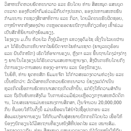
ວິສາຫະກິດຫວຍພັດທະນາລາວ ແລະ ຮັບໂດຍ ທ່ານ ສີສະໝຸດ ແສນບຸດ
ຕະລາດ ຮອງຫົວໜ້າກົມຮ່ວມມືກັບຕ່າງປະເທດ, ຮອງປະທານສະຫະພັນ
ກຳມະບານ ກະຊວງສຶກສາທິການ ແລະ ກິລາ, ໂດຍມີຄະນະຮັບຜິດຊອບ,
ຕາງໜ້າຈາກທັງສອງຝ່າຍ ຕະຫຼອດຮອດພະນັກງານທີ່ກ່ຽວຂ້ອງ ເຂົ້າຮ່ວມ
ເປັນສັກຂີພິຍານຢ່າງພ້ອມພຽງ.
ໂຮງຮຽນ ມ.ຕົ້ນ ຫ້ວຍໄລ ຕັ້ງຢູ່ເມືອງງາ ແຂວງອຸດົມໄຊ ເຊິ່ງໃນໄລຍະຜ່ານ
ມາ ໄດ້ຮັບຜົນກະທົບຈາກໄພພິບັດຈາກໄພທຳມະຊາດ (ພາຍຸລະດູຮ້ອນ
ແລະ ຝົນຕົກໜັກ) ເຮັດໃຫ້ອາຄານຮຽນ, ຫຼັງຄາ ແລະ ພື້ນຖານໂຄງລ່າງຕ່າງ
ໆ ພາຍໃນໂຮງຮຽນໄດ້ຮັບຄວາມເສຍຫາຍຫຼາຍຈຸດ, ສົ່ງຜົນກະທົບໂດຍກົງ
ຕໍ່ການຮຽນ-ການສອນ ຂອງຄູ-ອາຈານ ແລະ ນ້ອງນັກຮຽນ.
ໃນພິທີ, ທ່ານ ພຸດທະສັກ ພົມມະຈັກ ໄດ້ກ່າວສະແດງຄວາມຫ່ວງໄຍ ແລະ
ເນັ້ນໜັກວ່າ: ລັດວິສາຫະກິດຫວຍພັດທະນາລາວ ບໍ່ພຽງແຕ່ດຳເນີນ
ທຸລະກິດເພື່ອການພັດທະນາເສດຖະກິດເທົ່ານັ້ນ, ແຕ່ຍັງໃຫ້ຄວາມສຳຄັນ
ແລະ ຖືເປັນພັນທະສັງຄົມ ໃນການຮ່ວມມືຊ່ວຍເຫຼືອວຽກງານສະຫວັດດິກ
ານ, ໂດຍສະເພາະແມ່ນຂະແໜງການສຶກສາ, ເງິນຈຳນວນ 20,000,000
ກີບ ທີ່ມອບໃຫ້ໃນຄັ້ງນີ້ ແມ່ນເພື່ອແນໃສ່ນຳໄປຊື້ອຸປະກອນ ແລະ
ສ້ອມແປງອາຄານຮຽນ ໃຫ້ກັບມາຄືນສູ່ສະພາບປົກກະຕິໂດຍໄວ ເພື່ອໃຫ້
ນ້ອງໆນັກຮຽນໄດ້ມີສະຖານທີ່ຮຽນໜັງສືທີ່ປອດໄພ ແລະ ເໝາະສົມ.
ໂອກາດດຽວກັນ, ທ່ານ ສີສະໝຸດ ແສນບຸດຕະລາດ ກໍໄດ້ຕາງໜ້າໃຫ້ກັບ