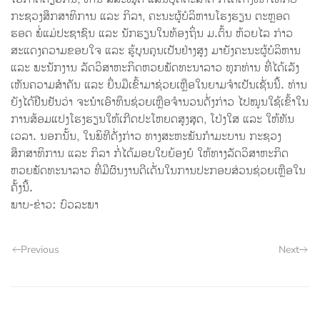
ກະຊວງສຶກສາທິການ ແລະ ກິລາ, ຄະນະຜູ້ບໍລິຫານໂຮງຮຽນ ຕະຫຼອດ
ຮອດ ພໍ່ແມ່ປະຊາຊົນ ແລະ ນັກຮຽນໃນທ້ອງຖິ່ນ ມ.ຕົ້ນ ຫ້ວຍໄລ ກ່າວ
ສະແດງຄວາມຂອບໃຈ ແລະ ຮູ້ບຸນຄຸນເປັນຢ່າງສູງ ມາຍັງຄະນະຜູ້ບໍລິຫານ
ແລະ ພະນັກງານ ລັດວິສາຫະກິດຫວຍພັດທະນາລາວ ທຸກທ່ານ ທີ່ໄດ້ເລັງ
ເຫັນຄວາມສຳຄັນ ແລະ ຍື່ນມືເຂົ້າມາຊ່ວຍເຫຼືອໃນຍາມຈຳເປັນເຊັ່ນນີ້. ທ່ານ
ຍັງໄດ້ຢືນຢັນວ່າ ຈະນຳເອົາທຶນຊ່ວຍເຫຼືອຈຳນວນດັ່ງກ່າວ ໄປໝູນໃຊ້ເຂົ້າໃນ
ການສ້ອມແປງໂຮງຮຽນໃຫ້ເກີດປະໂຫຍດສູງສຸດ, ໂປ່ງໃສ ແລະ ໃຫ້ທັນ
ເວລາ. ນອກນັ້ນ, ໃນພິທີດັ່ງກ່າວ ທາງສະຫະພັນກຳມະບານ ກະຊວງ
ສຶກສາທິການ ແລະ ກິລາ ກໍ່ໄດ້ມອບໃບຍ້ອງຍໍ ໃຫ້ທາງລັດວິສາຫະກິດ
ຫວຍພັດທະນາລາວ ທີ່ມີຜົນງານດີເດັ່ນໃນການປະກອບສ່ວນຊ່ວຍເຫຼືອໃນ
ຄັ້ງນີ້.
ພາບ-ຂ່າວ: ບົວລະພາ
Previous
Next