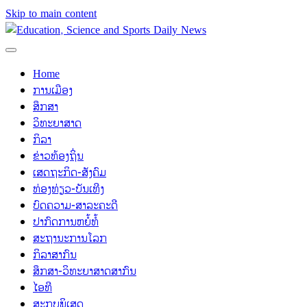
Skip to main content
Home
ການເມືອງ
ສຶກສາ
ວິທະຍາສາດ
ກິລາ
ຂ່າວທ້ອງຖິ່ນ
ເສດຖະກິດ-ສັງຄົມ
ທ່ອງທ່ຽວ-ບັນເທີງ
ບົດຄວາມ-ສາລະຄະດີ
ປາກົດການຫຍໍ້ທໍ້
ສະຖານະການໂລກ
ກິລາສາກົນ
ສຶກສາ-ວິທະຍາສາດສາກົນ
ໄອທີ
ສະກຸບພິເສດ