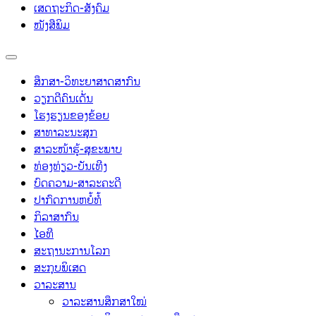
ເສດຖະກິດ-ສັງຄົມ
ໜັງສືພິມ
ສຶກສາ-ວິທະຍາສາດສາກົນ
ວຽກດີຄົນເດັ່ນ
ໂຮງຮຽນຂອງຂ້ອຍ
ສາທາລະນະສຸກ
ສາລະໜ້າຮູ້-ສຸຂະພາບ
ທ່ອງທ່ຽວ-ບັນເທີງ
ບົດຄວາມ-ສາລະຄະດີ
ປາກົດການຫຍໍ້ທໍ້
ກິລາສາກົນ
ໄອທີ
ສະຖານະການໂລກ
ສະກຸບພິເສດ
ວາລະສານ
ວາລະສານສຶກສາໃໝ່