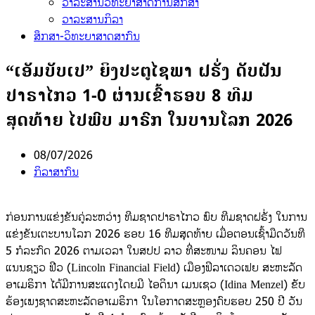
ວາລະສານວິທະຍາສາດການສຶກສາ
ວາລະສານກິລາ
ສຶກສາ-ວິທະຍາສາດສາກົນ
“ເອັມບັບເປ” ຍິງປະຕູໄຊພາ ຝຣັ່ງ ດັບຝັນ
ປາຣາໄກວ 1-0 ຜ່ານເຂົ້າຮອບ 8 ທີມ
ສຸດທ້າຍ ໄປພົບ ມາຣົກ ໃນບານໂລກ 2026
08/07/2026
ກິລາສາກົນ
ກ່ອນການແຂ່ງຂັນຄູ່ລະຫວ່າງ ທີມຊາດປາຣາໄກວ ພົບ ທີມຊາດຝຣັ່ງ ໃນການ
ແຂ່ງຂັນເຕະບານໂລກ 2026 ຮອບ 16 ທີມສຸດທ້າຍ ເມື່ອຕອນເຊົ້າມືດວັນທີ
5 ກໍລະກົດ 2026 ຕາມເວລາ ໃນສປປ ລາວ ທີ່ສະໜາມ ລິນຄອນ ໄຟ
ແນນຊຽວ ຟີວ (Lincoln Financial Field) ເມືອງຟິລາເດວເຟຍ ສະຫະລັດ
ອາເມຣິກາ ໄດ້ມີການສະແດງໂດຍມີ ໄອດິນາ ເມນເຊວ (Idina Menzel) ຂັບ
ຮ້ອງເພງຊາດສະຫະລັດອາເມຣິກາ ໃນໂອກາດສະຫຼອງຄົບຮອບ 250 ປີ ວັນ