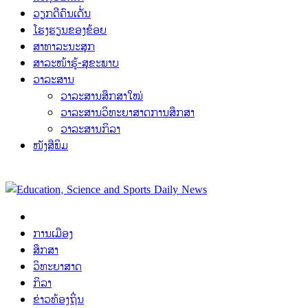
ວຽກດີຄົນເດັ່ນ
ໂຮງຮຽນຂອງຂ້ອຍ
ສາທາລະນະສຸກ
ສາລະໜ້າຮູ້-ສຸຂະພາບ
ວາລະສານ
ວາລະສານສຶກສາໃໝ່
ວາລະສານວິທະຍາສາດການສຶກສາ
ວາລະສານກິລາ
ໜັງສືພິມ
ການເມືອງ
ສຶກສາ
ວິທະຍາສາດ
ກິລາ
ຂ່າວທ້ອງຖິ່ນ