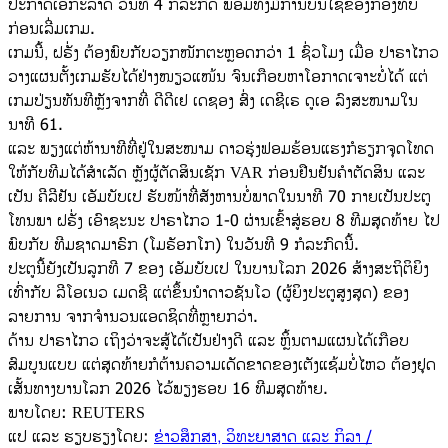
ປະກາດເອກະລາດ ວັນທີ 4 ກໍລະກົດ ພ້ອມທັງມີການບິນໂຊຂອງກອງທັບ
ກ່ອນເລີ່ມເກມ.
ເກມນີ້, ຝຣັ່ງ ຕ້ອງພົບກັບວຽກໜັກຕະຫຼອດກວ່າ 1 ຊົ່ວໂມງ ເມື່ອ ປາຣາໄກວ
ວາງແຜນຕັ້ງເກມຮັບໄດ້ຢ່າງໜຽວແໜ້ນ ຈົນເກືອບຫາໂອກາດເຈາະບໍ່ໄດ້ ແຕ່
ເກມປ່ຽນທັນທີຫຼັງຈາກທີ່ ດີດີເຢ ເດຊອງ ສົ່ງ ເດຊີເຣ ດູເອ ລົງສະໜາມໃນ
ນາທີ 61.
​ແລະ ພຽງແຕ່ຫ້ານາທີທີ່ຢູ່ໃນສະໜາມ ດາວຮຸ່ງຟອມຮ້ອນແຮງກໍຮຽກຈຸດໂທດ
ໃຫ້ກັບທີມໄດ້ສຳເລັດ ຫຼັງຜູ້ຕັດສິນເຊັກ VAR ກ່ອນຢືນຢັນຄຳຕັດສິນ ແລະ
ເປັນ ຄີລີຢັນ ເອັມບັບເປ ຮັບໜ້າທີ່ສັງຫານບໍ່ພາດໃນນາທີ 70 ກາຍເປັນປະຕູ
ໂທນພາ ຝຣັ່ງ ເອົາຊະນະ ປາຣາໄກວ 1-0 ຜ່ານເຂົ້າສູ່ຮອບ 8 ທີມສຸດທ້າຍ ໄປ
ພົບກັບ ທີມຊາດມາຣົກ (ໂມຣັອກໂກ) ໃນວັນທີ 9 ກໍລະກົດນີ້.
​ປະຕູນີ້ຍັງເປັນລູກທີ 7 ຂອງ ເອັມບັບເປ ໃນບານໂລກ 2026 ສ້າງສະຖິຕິຍິງ
ເທົ່າກັບ ລີໂອເນວ ເມດຊີ ແຕ່ຂຶ້ນນຳດາວຊັນໂວ (ຜູ້ຍິງປະຕູສູງສຸດ) ຂອງ
ລາຍການ ຈາກຈຳນວນແອດຊິດທີ່ຫຼາຍກວ່າ.
​ດ້ານ ປາຣາໄກວ ເຖິງວ່າຈະສູ້ໄດ້ເປັນຢ່າງດີ ແລະ ຫຼິ້ນຕາມແຜນໄດ້ເກືອບ
ສົມບູນແບບ ແຕ່ສຸດທ້າຍກໍຕ້ານຄວາມເດັດຂາດຂອງເຕັງແຊ້ມບໍ່ໄຫວ ຕ້ອງຢຸດ
ເສັ້ນທາງບານໂລກ 2026 ໄວ້ພຽງຮອບ 16 ທີມສຸດທ້າຍ.
​ພາບໂດຍ: REUTERS
ແປ ແລະ ຮຽບຮຽງໂດຍ:
ຂ່າວສຶກສາ, ວິທະຍາສາດ ແລະ ກິລາ /