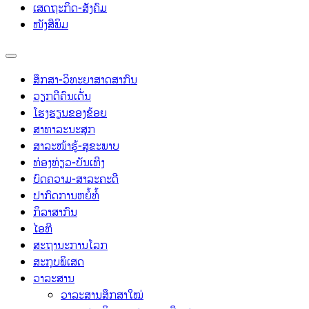
ເສດຖະກິດ-ສັງຄົມ
ໜັງສືພິມ
ສຶກສາ-ວິທະຍາສາດສາກົນ
ວຽກດີຄົນເດັ່ນ
ໂຮງຮຽນຂອງຂ້ອຍ
ສາທາລະນະສຸກ
ສາລະໜ້າຮູ້-ສຸຂະພາບ
ທ່ອງທ່ຽວ-ບັນເທີງ
ບົດຄວາມ-ສາລະຄະດີ
ປາກົດການຫຍໍ້ທໍ້
ກິລາສາກົນ
ໄອທີ
ສະຖານະການໂລກ
ສະກຸບພິເສດ
ວາລະສານ
ວາລະສານສຶກສາໃໝ່