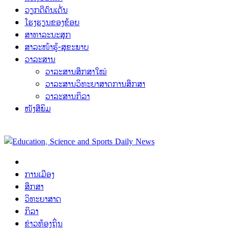
ວຽກດີຄົນເດັ່ນ
ໂຮງຮຽນຂອງຂ້ອຍ
ສາທາລະນະສຸກ
ສາລະໜ້າຮູ້-ສຸຂະພາບ
ວາລະສານ
ວາລະສານສຶກສາໃໝ່
ວາລະສານວິທະຍາສາດການສຶກສາ
ວາລະສານກິລາ
ໜັງສືພິມ
ການເມືອງ
ສຶກສາ
ວິທະຍາສາດ
ກິລາ
ຂ່າວທ້ອງຖິ່ນ