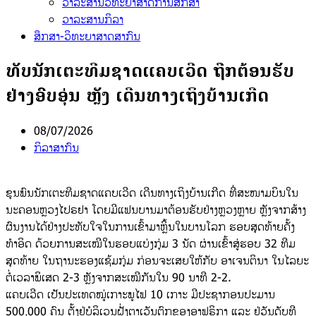
ວາລະສານວິທະຍາສາດການສຶກສາ
ວາລະສານກິລາ
ສຶກສາ-ວິທະຍາສາດສາກົນ
ທັບນັກເຕະທີມຊາດແຄບເວີດ ຖືກຕ້ອນຮັບ
ຢ່າງອົບອຸ່ນ ຫຼັງ ເດີນທາງເຖິງບ້ານເກີດ
08/07/2026
ກິລາສາກົນ
ຂຸນພົນນັກເຕະທີມຊາດແຄບເວີດ ເດີນທາງເຖິງບ້ານເກີດ ທີ່ສະໜາມບິນໃນ
ນະຄອນຫຼວງໄປຣຢາ ໂດຍມີແຟນບານມາຕ້ອນຮັບຢ່າງຫຼວງຫຼາຍ ຫຼັງຈາກສ້າງ
ຜົນງານໄດ້ຢ່າງປະທັບໃຈໃນການເຂົ້າມາຫຼິ້ນໃນບານໂລກ ຮອບສຸດທ້າຍຄັ້ງ
ທຳອິດ ດ້ວຍການສະເໝີໃນຮອບແບ່ງກຸ່ມ 3 ນັດ ຜ່ານເຂົ້າສູ່ຮອບ 32 ທີມ
ສຸດທ້າຍ ໃນຖານະຮອງແຊ້ມກຸ່ມ ກ່ອນຈະເສຍໃຫ້ກັບ ອາເຈນຕິນາ ໃນໄລຍະ
ຕໍ່ເວລາພິເສດ 2-3 ຫຼັງຈາກສະເໝີກັນໃນ 90 ນາທີ 2-2.
ແຄບເວີດ ເປັນປະເທດໝູ່ເກາະພູໄຟ 10 ເກາະ ມີປະຊາກອນປະມານ
500,000 ຄົນ ຕັ້ງຢູ່ບໍລິເວນຝັ່ງຕາເວັນຕົກຂອງອາຟຣິກາ ແລະ ຢູ່ວັນດັບທີ