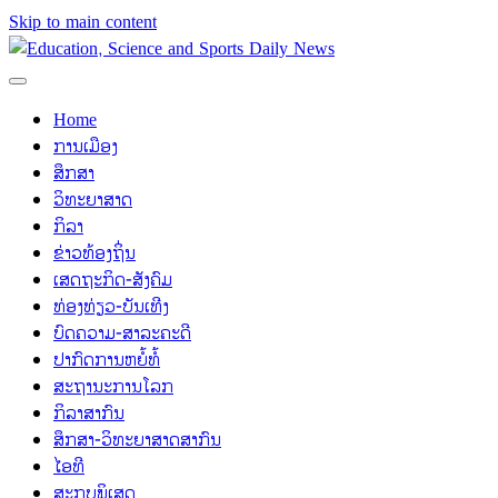
Skip to main content
Home
ການເມືອງ
ສຶກສາ
ວິທະຍາສາດ
ກິລາ
ຂ່າວທ້ອງຖິ່ນ
ເສດຖະກິດ-ສັງຄົມ
ທ່ອງທ່ຽວ-ບັນເທີງ
ບົດຄວາມ-ສາລະຄະດີ
ປາກົດການຫຍໍ້ທໍ້
ສະຖານະການໂລກ
ກິລາສາກົນ
ສຶກສາ-ວິທະຍາສາດສາກົນ
ໄອທີ
ສະກຸບພິເສດ