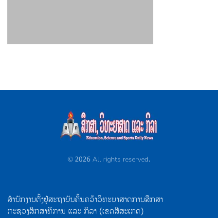
©
2026
All rights reserved.
ສຳນັກງານຕັ້ງຢູ່ສະຖາບັນຄົ້ນຄວ້າວິທະຍາສາດການສຶກສາ
ກະຊວງສຶກສາທິການ ແລະ ກິລາ (ເຂດສີສະເກດ)