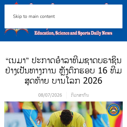
Skip to main content
“ເນມາ” ປະກາດອຳລາທີມຊາດບຣາຊິນ
ຢ່າງເປັນທາງການ ຫຼັງຕົກຮອບ 16 ທີມ
ສຸດທ້າຍ ບານໂລກ 2026
08/07/2026
ກິລາສາກົນ