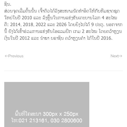
ຊິນ.
ສ່ວນຈຸດເລີ່ມຕົ້ນນັ້ນ ເຈົ້າຕົວໄດ້ລົງສະໜາມນັດທຳອິດໃຫ້ກັບທີມຊາດຊຸດ
ໃຫຍ່ໃນປີ 2010 ແລະ ລົງຫຼິ້ນໃນການແຂ່ງຂັນເຕະບານໂລກ 4 ສະໄໝ
ຄື: 2014, 2018, 2022 ແລະ 2026 ໂດຍຍິງໄປໄດ້ 9 ປະຕູ. ນອກຈາກ
ນີ້ ຍັງໄດ້ເຂົ້າຮ່ວມການແຂ່ງຂັນໂອແລມປິກ ເກມ 2 ສະໄໝ ໂດຍຄວ້າຫຼຽນ
ເງິນໃນປີ 2012 ແລະ ນຳພາ ບຣາຊິນ ຄວ້າຫຼຽນຄຳ ໄດ້ໃນປີ 2016.
Previous
Next