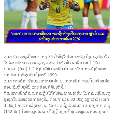
ເນມາ ນັກເຕະຊູເປີສະຕາ ອາຍຸ 34 ປີ ທີ່ຢູ່ໃນໄລຍະຂາລົງ ຍິງປະຕູປອບໃຈ
ໃນໄລຍະທ້າຍເກມຈາກລູກຈຸດໂທດ ໃນນັດທີ່ ບຣາຊິນ ເສຍໃຫ້ກັບ
ນອກແວ (ນໍເວ) 1-2 ສົ່ງຜົນໃຫ້ ບຣາຊິນ ຕົກຮອບໃນການແຂ່ງຂັນເຕະ
ບານໂລກໄວທີ່ສຸດນັບຕັ້ງແຕ່ປີ 1990.
ເນມາ ກ່າວວ່າ: “ຂ້ອຍພະຍາຍາມແລ້ວ ພະຍາຍາມອີກ ຕອນນີ້ມັນຈົບແລ້ວ
ຂ້ອຍເລີ່ມຕົ້ນຢູ່ທີ່ນີ້ ແລະ ຂ້ອຍກໍຈົບຢູ່ທີ່ນີ້.”
ຖືເປັນການປິດຕຳນານການຫຼິ້ນໃຫ້ກັບທີມຊາດບຣາຊິນ ໃນຖານະຜູ້ຍິງປະຕູ
ສູງສຸດໃນປະຫວັດສາດຂອງທີມ ດ້ວຍຈຳນວນ 80 ປະຕູ (ຫຼາຍກວ່າ ເປເລ
3 ປະຕູ) ຈາກການລົງສະໜາມ 130 ນັດ ຊຶ່ງເປັນອັນດັບ 2 ຮອງຈາກ ຄາຟູ
(142 ນັດ) ໃນທຳນຽບນັກເຕະທີ່ລົງຫຼິ້ນຫຼາຍທີ່ສຸດຕະຫຼອດການຂອງບຣາ