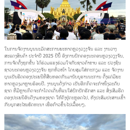
ໃນການຈັດງານບຸນນະມັດສະການພະທາດຫຼວງວຽງຈັນ ແລະ ງານວາງ
ສະແດງສິນຄ້າ ປະຈໍາປີ 2025 ປີນີ້ ອົງການປົກຄອງນະຄອນຫຼວງວຽງຈັນ,
ການຈັດຕັ້ງທຸກຂັ້ນ ໄດ້ຮ່ວມແຮງຮ່ວມໃຈກັບຊາວຄ້າຂາຍ ແລະ ປວງຊົນ
ຊາວນະຄອນຫຼວງວຽງຈັນ ທຸກທົ່ວໜ້າ ໂດຍສຸມໃສ່ກະກຽມ ແລະ ຈັດງານ
ບຸນເປັນຮີດຄອງປະເພນີທີ່ສືບທອດກັນມານັບບູຮານນະການ ຕັ້ງແຕ່ມີພະ
ທາດຫຼວງມາຫຼາຍຮ້ອຍປີ. ງານບຸນດັ່ງກ່າວ ເປັນອີກກິດຈະກຳໜຶ່ງລະດັບ
ຊາດ ທີ່ມີຫຼາຍກິດຈະກຳໂດດເດັ່ນທີ່ແນໃສ່ປົກປັກຮັກສາ ແລະ ສົ່ງເສີມຮີດ
ຄອງປະເພນີອັນດີງາມຂອງຊາດ ໃຫ້ຄົງຢູ່ຕະຫຼອດໄປ, ທັງປະສົມປະສານເຂົ້າ
ກັບຍຸກສະໄໝພັດທະນາ ເພື່ອກ້າວຂຶ້ນໄປເລື້ອຍໆ.