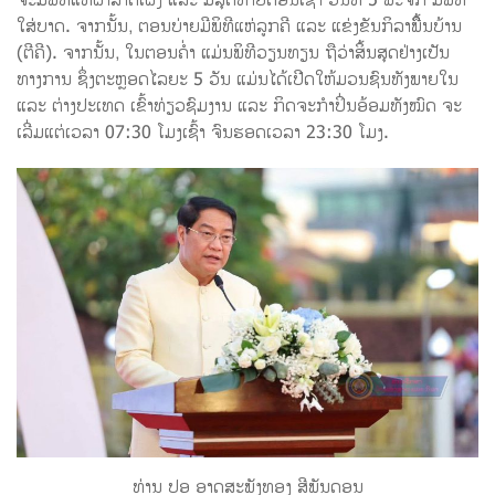
ຈະມີພິທີແຫ່ຜາສາດເຜິ້ງ ແລະ ມື້ສຸດທ້າຍຕອນເຊົ້າ ວັນທີ 5 ພະຈິກ ມີພິທີ
ໃສ່ບາດ. ຈາກນັ້ນ, ຕອນບ່າຍມີພິທີແຫ່ລູກຄີ ແລະ ແຂ່ງຂັນກິລາພືື້ນບ້ານ
(ຕີຄີ). ຈາກນັ້ນ, ໃນຕອນຄໍ່າ ແມ່ນພິທີວຽນທຽນ ຖືວ່າສິ້ນສຸດຢ່າງເປັນ
ທາງການ ຊຶ່ງຕະຫຼອດໄລຍະ 5 ວັນ ແມ່ນໄດ້ເປີດໃຫ້ມວນຊົນທັງພາຍໃນ
ແລະ ຕ່າງປະເທດ ເຂົ້າທ່ຽວຊົມງານ ແລະ ກິດຈະກໍາປິ່ນອ້ອມທັງໝົດ ຈະ
ເລີ່ມແຕ່ເວລາ 07:30 ໂມງເຊົ້າ ຈົນຮອດເວລາ 23:30 ໂມງ.
ທ່ານ ປອ ອາດສະພັງທອງ ສີພັນດອນ