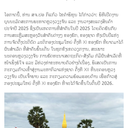
ໂອກາດນີ້, ທ່ານ ສຈ.ປອ ກິແກ້ວ ໄຂຄໍາພິທູນ ໄດ້ກ່າວວ່າ: ພິທີເປີດງານ
ບຸນນະມັດສະການພະທາດຫຼວງວຽງຈັນ ແລະ ງານວາງສະແດງສິນຄ້າ
ປະຈຳປີ 2025 ຊຶ່ງເປັນເຫດການທີ່ສໍາຄັນໃນປີ 2025 ໂດຍຕິດພັນກັບ
ການສະເຫຼີມສະຫຼອງວັນສໍາຄັນຕ່າງໆ ຂອງພັກ, ຂອງຊາດ ທັງເປັນປີແຫ່ງ
ການຈັດຕັ້ງປະຕິບັດ ມະຕິກອງປະຊຸມໃຫຍ່ ຄັ້ງທີ XI ຂອງພັກ ທີ່ຍາດມາໄດ້
ຜົນສໍາເລັດ ທີ່ສໍາຄັນພົ້ນເດັ່ນ ໃນທຸກຂົງເຂດວຽກງານ, ສະເພາະ
ນະຄອນຫຼວງວຽງຈັນ ການພັດທະນາເສດຖະກິດ-ສັງຄົມ ກໍມີຜົນສໍາເລັດທີ່
ໜ້າເພິ່ງພໍໃຈ ແລະ ມີທ່ວງທ່າຂະຫຍາຍຕົວຢ່າງຕໍ່ເນື່ອງ, ພິເສດເປັນການ
ກະກຽມກ້າວເຂົ້າສູ່ງານມະຫາກິລາແຫ່ງຊາດ ຄັ້ງທີ XII ທີ່ນະຄອນຫຼວງ
ວຽງຈັນ ເປັນເຈົ້າພາບ ແລະ ກະກຽມຄວາມພ້ອມຮອບດ້ານ ເພື່ອກ້າວສູ່
ກອງປະຊຸມໃຫຍ່ ຄັ້ງທີ XI ຂອງພັກ ທີ່ຈະໄດ້ຈັດຂຶ້ນໃນຕົ້ນປີ 2026.