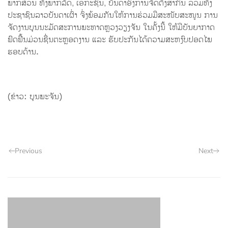
ພາກສ່ວນ ທັງພາກລັດ, ເອກະຊົນ, ບັນດາອົງການຈັດຕັ້ງສາກົນ ລວມທັງ
ປະຊາຊົນລາວບັນດາເຜົ່າ ຈົ່ງພ້ອມກັນໃຫ້ການຮ່ວມມືສະໜັບສະໜູນ ການ
ຈັດງານບຸນນະມັດສະການພະທາດຫຼວງວຽງຈັນ ໃນຄັ້ງນີ້ ໃຫ້ມີບັນຍາກາດ
ຟົດຟື້ນມ່ວນຊື່ນຕະຫຼອດງານ ແລະ ຮັບປະກັນໄດ້ຄວາມສະຫງົບປອດໄພ
ຮອບດ້ານ.
(ຂ່າວ: ບຸນພະຈັນ)
Previous
Next