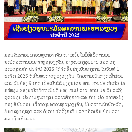
ມວນຊົນຊາວນະຄອນຫຼວງວຽງຈັນ ໜາແໜ້ນໃນພິທີເປີດງານບຸນ
ນະມັດສະການພະທາດຫຼວງວຽງຈັນ, ວາງສະແດງຮູບພາບ ແລະ ວາງ
ສະແດງສິນຄ້າ ປະຈຳປີ 2025 ໄດ້ຈັດຂຶ້ນຢ່າງເປັນທາງການໃນວັນທີ 1
ພະຈິກ 2025 ທີ່ເດີ່ນພະທາດຫຼວງວຽງຈັນ, ໂດຍການເປັນກຽດເຂົ້າຮ່ວມ
ແລະ ລັ່ນຄ້ອງ 9 ບາດ ເພື່ອເປັນສິລິມຸງຄຸນໂດຍ ທ່ານ ສຈ.ປອ ກິແກ້ວ ໄຂ
ຄຳພິທູນ ຮອງນາຍົກລັດຖະມົນຕີ ແຫ່ງ ສປປ ລາວ, ທ່ານ ປອ ສິນລະວົງ
ຄຸດໄພທູນ ປະທານສູນກາງແນວລາວສ້າງຊາດແລະ ທ່ານ ປອ ອາດສະພັງ
ທອງ ສີພັນດອນ ເຈົ້າຄອງນະຄອນຫຼວງວຽງຈັນ, ບັນດາການນໍາພັກ-ລັດ,
ບັນດາທູຕານຸທູດ ແລະ ອົງການຈັດຕັ້ງສາກົນ ແຂກຖືກເຊີນ ພ້ອມດ້ວຍ
ມວນຊົນເຂົ້າຮ່ວມ.