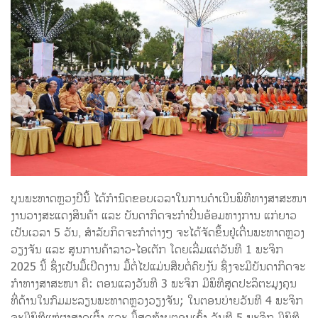
ບຸນພະທາດຫຼວງປີນີ້ ໄດ້ກໍານົດຂອບເວລາໃນການດໍາເນີນພິທີທາງສາສະໜາ
ງານວາງສະແດງສິນຄ້າ ແລະ ບັນດາກິດຈະກໍາປິ່ນອ້ອມທາງການ ແກ່ຍາວ
ເປັນເວລາ 5 ວັນ, ສໍາລັບກິດຈະກໍາຕ່າງໆ ຈະໄດ້ຈັດຂຶ້ນຢູ່ເດີ່ນພະທາດຫຼວງ
ວຽງຈັນ ແລະ ສູນການຄ້າລາວ-ໄອເຕັກ ໂດຍເລີ່ມແຕ່ວັນທີ 1 ພະຈິກ
2025 ນີ້ ຊຶ່ງເປັນມື້ເປີດງານ ມື້ຕໍ່ໄປແມ່ນສືບຕໍ່ຄົບງັນ ຊຶ່ງຈະມີບັນດາກິດຈະ
ກໍາທາງສາສະໜາ ຄື: ຕອນແລງວັນທີ 3 ພະຈິກ ມີພິທີສູດປະລິຕະມຸງຄຸນ
ທີ່ດ້ານໃນກົມມະລຽນພະທາດຫຼວງວຽງຈັນ; ໃນຕອນບ່າຍວັນທີ 4 ພະຈິກ