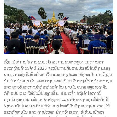
ເຊື່ອແນ່ວ່າການຈັດງານບຸນນະມັດສະການພະທາດຫຼວງ ແລະ ງານວາງ
ສະແດງສິນຄ້າປະຈໍາປີ 2025 ຈະເປັນການສືບສານປະເພນີອັນດີງາມຂອງ
ຊາດ, ການສົ່ງເສີມສິນຄ້າພາຍໃນ ແລະ ຕ່າງປະເທດ ທັງຈະເປັນການດຶງດູດ
ນັກທ່ອງທ່ຽວພາຍໃນ ແລະ ຕ່າງປະເທດ ທີ່ຈະເດີນທາງເຂົ້າມາທ່ຽວງານບຸນ
ແລະ ທ່ຽວຊົມສະຖານທີ່ທ່ອງທ່ຽວສໍາຄັນ ພາຍໃນນະຄອນຫຼວງວຽງຈັນ
ກໍຄື ສປປ ລາວ ໃຫ້ນັບມື້ນັບຫຼາຍຂຶ້ນ. ຂ້າພະເຈົ້າ ຂໍຖືເອົາໂອກາດນີ້
ຮຽກຮ້ອງພາກສ່ວນສື່ມວນຊົນທັງຫຼາຍ ແລະ ເຈົ້າພາບງານບຸນທີ່ສໍາຄັນນີ້
ຈົ່ງຮ່ວມກັນໂຄສະນາເຜີຍແຜ່ຮີດຄອງປະເພນີອັນດີງາມຂອງຊາດລາວ ໃຫ້
ແຂກທັງພາຍໃນ ແລະ ຕ່າງປະເທດ ຢ່າງກວ້າງຂວາງ, ຂໍເຊີນມາຍັງທຸກ