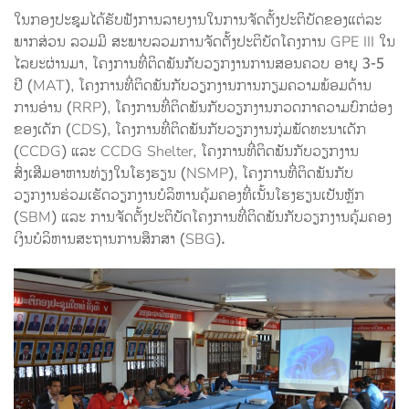
ໃນກອງປະຊຸມໄດ້ຮັບຟັງການລາຍງານໃນການຈັດຕັ້ງປະຕິບັດຂອງແຕ່ລະ
ພາກສ່ວນ ລວມມີ ສະພາບລວມການຈັດຕັ້ງປະຕິບັດໂຄງການ GPE III ໃນ
ໄລຍະຜ່ານມາ, ໂຄງການທີ່ຕິດພັນກັບວຽກງານການສອນຄວບ ອາຍຸ 3-5
ປີ (MAT), ໂຄງການທີ່ຕິດພັນກັບວຽກງານການກຽມຄວາມພ້ອມດ້ານ
ການອ່ານ (RRP), ໂຄງການທີ່ຕິດພັນກັບວຽກງານກວດກາຄວາມບົກຜ່ອງ
ຂອງເດັກ (CDS), ໂຄງການທີ່ຕິດພັນກັບວຽກງານກຸ່ມພັດທະນາເດັກ
(CCDG) ແລະ CCDG Shelter, ໂຄງການທີ່ຕິດພັນກັບວຽກງານ
ສົ່ງເສີມອາຫານທ່ຽງໃນໂຮງຮຽນ (NSMP), ໂຄງການທີ່ຕິດພັນກັບ
ວຽກງານຮ່ວມເຮັດວຽກງານບໍລິຫານຄຸ້ມຄອງທີ່ເນັ້ນໂຮງຮຽນເປັນຫຼັກ
(SBM) ແລະ ການຈັດຕັ້ງປະຕິບັດໂຄງການທີ່ຕິດພັນກັບວຽກງານຄຸ້ມຄອງ
ເງິນບໍລິຫານສະຖານການສຶກສາ (SBG).