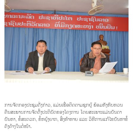
ການຈັດກອງປະຊຸມດັ່ງກ່າວ, ແມ່ນເພື່ອຕິດຕາມຊຸກຍູ້ ພ້ອມທັງທົບທວນ
ຄືນສະພາບການຈັດຕັ້ງປະຕິບັດຂອງໂຄງການ ໂດຍສະເພາະແມ່ນບັນດາ
ບັນຫາ, ຂໍ້ສະດວກ, ຂໍ້ຫຍຸ້ງຍາກ, ສິ່ງທ້າທາຍ ແລະ ວິທີການແກ້ໄຂບັນຫາຂໍ້
ຄົງຄ້າງໃນຕໍ່ໜ້າ.