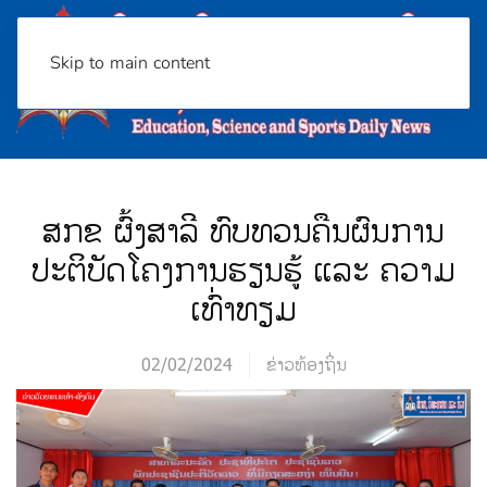
Skip to main content
ສກຂ ຜົ້ງສາລີ ທົບທວນຄືນຜົນການ
ປະຕິບັດໂຄງການຮຽນຮູ້ ແລະ ຄວາມ
ເທົ່າທຽມ
02/02/2024
ຂ່າວທ້ອງຖິ່ນ