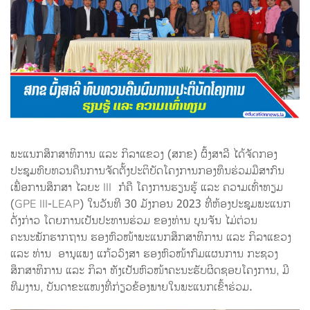
ພະແນກສຶກສາທິການ ແລະ ກິລາແຂວງ (ສກຂ) ຜົ້ງສາລີ ໄດ້ຈັດກອງ
ປະຊຸມທົບທວນຄືນການຈັດຕັ້ງປະຕິບັດໂຄງການກອງທຶນຮ່ວມມືສາກົນ
ເພື່ອການສຶກສາ ໄລຍະ III ກໍຄື ໂຄງການຮຽນຮູ້ ແລະ ຄວາມເທົ່າທຽມ
(GPE III-LEAP) ໃນວັນທີ 30 ມັງກອນ 2023 ທີ່ຫ້ອງປະຊຸມພະແນກ
ດັ່ງກ່າວ ໂດຍການເປັນປະທານຮ່ວມ ຂອງທ່ານ ບຸນຈັນ ໄມ່ຕ່ວນ
ຄະນະພັກຮາກຖານ ຮອງຫົວໜ້າພະແນກສຶກສາທິການ ແລະ ກິລາແຂວງ
ແລະ ທ່ານ ອານຸແພງ ແກ້ວວົງສາ ຮອງຫົວໜ້າກົມແຜນການ ກະຊວງ
ສຶກສາທິການ ແລະ ກິລາ ທັງເປັນຫົວໜ້າຄະນະຮັບຜິດຊອບໂຄງການ, ມີ
ທີມງານ, ບັນດາຂະແໜງທີ່ກ່ຽວຂ້ອງພາຍໃນພະແນກເຂົ້າຮ່ວມ.