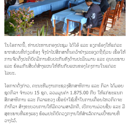
ໃນໂອກາດນີ້, ທ່ານປະທານກອງປະຊຸມ ໄດ້ໂອ້ ແລະ ຮຽກຮ້ອງໃຫ້ແຕ່ລະ
ພາກສ່ວນທີ່ກ່ຽວຂ້ອງ ຈົ່ງນໍາໄປສຶກສາຄົ້ນຄວ້າຢ່າງລະອຽດຖີ່ຖ້ວນ ເພື່ອໃຫ້
ການຈັດຕັ້ງປະຕິບັດມີການຮັບປະກັນທັງດ້ານປະລິນມານ ແລະ ຄຸນນະພາບ
ແລະ ພ້ອມກັນສືບຕໍ່ສ້າງແຜນໃຫ້ທັນກັບແຜນຂອງໂຄງການໃນແຕ່ລະ
ໄລຍະ.
ໂອກາດດັ່ງກ່າວ, ຄະນະທີມງານກະຊວງສຶກສາທິການ ແລະ ກິລາ ໄດ້ມອບ
ຊຸດກິລາ ຈໍານວນ 15 ຊຸດ, ລວມມູນຄ່າ 1.875.00 ກີບ ໃຫ້ແກ່ພະແນກ
ສຶກສາທິການ ແລະ ກິລາແຂວງ ເພື່ອນໍາໃຊ້ເຂົ້າໃນການເຄື່ອນໄຫວກິດຈະ
ກໍາກິລາ ສ້າງຂະບວນການໃຫ້ມີຄວາມສາມັກຄີ, ເບີກບານມ່ວນຊື່ນ ແລະ ມີ
ສຸຂະພາບທີ່ແຂງແຮງ ພ້ອມປະຕິບັດວຽກງານໃຫ້ສໍາເລັດຕາມເປົ້າໝາຍທີ່
ວາງໄວ້.