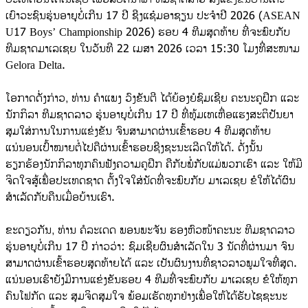
ເຍົາວະຊົນຮຸ່ນອາຍຸບໍ່ເກີນ 17 ປີ ຊີງແຊ໋ມອາຊຽນ ປະຈໍາປີ 2026 (ASEAN
U17 Boys’ Championship 2026) ຮອບ 4 ທີມສຸດທ້າຍ ທີ່ຈະພົບກັບ
ທີມຊາດມາເລເຊຍ ໃນວັນທີ 22 ເມສາ 2026 ເວລາ 15:30 ໂມງທີ່ສະໜາມ
Gelora Delta.
ໂອກາດດັ່ງກ່າວ, ທ່ານ ຄໍາແພງ ວົງຂັນຕີ ໄດ້ຍ້ອງຍໍຊົມເຊີຍ ຄະນະຄູຝຶກ ແລະ
ນັກກິລາ ທີມຊາດລາວ ຮຸ່ນອາຍຸບໍ່ເກີນ 17 ປີ ທີ່ທຸ້ມເທເຫື່ອແຮງສະຕິປັນຍາ
ສຸມໃສ່ການໃນການແຂ່ງຂັນ ຈົນສາມາດຜ່ານເຂົ້າຮອບ 4 ທີມສຸດທ້າຍ
ແນ່ນອນເປົ້າໝາຍຕໍ່ໄປຄືຜ່ານເຂົ້າຮອບຊີງຊະນະເລີດໃຫ້ໄດ້. ດັ່ງນັ້ນ
ຮຽກຮ້ອງນັກກິລາທຸກຄົນຟັງຄວາມຄູຝຶກ ຄືກັບພໍ່ກັບແມ່ພວກເຮົາ ແລະ ໃຫ້ມີ
ຈິດໃຈສູ້ເພື່ອປະເທດຊາດ ຕັ້ງໃຈໃສ່ນັດທີ່ຈະພົບກັບ ມາເລເຊຍ ຂໍໃຫ້ໄດ້ຜົນ
ສໍາເລັດກັບຄືນເມື່ອບ້ານເຮົາ.
ຂະດຽວກັນ, ທ່ານ ຄໍລະເດດ ພອນພະຈັນ ຮອງຫົວໜ້າຄະນະ ທີມຊາດລາວ
ຮຸ່ນອາຍຸບໍ່ເກີນ 17 ປີ ກ່າວວ່າ: ຊົມເຊີຍຜົນສໍາເລັດໃນ 3 ນັດທີ່ຜ່ານມາ ຈົນ
ສາມາດຜ່ານເຂົ້າຮອບສຸດທ້າຍໄດ້ ແລະ ເປັນຜົນງານທີ່ຊາວລາວພູມໃຈທີ່ສຸດ.
ແນ່ນອນເຮົາຍັງມີການແຂ່ງຂັນຮອບ 4 ທີມທີ່ຈະພົບກັບ ມາເລເຊຍ ຂໍໃຫ້ທຸກ
ຄົນໂຟກັດ ແລະ ສຸມຈິດສຸມໃຈ ພ້ອມເຮັດທຸກຢ່າງເພື່ອໃຫ້ໄດ້ຮັບໄຊຊະນະ