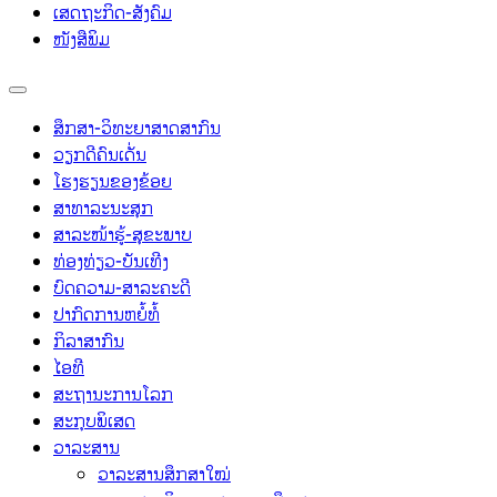
ເສດຖະກິດ-ສັງຄົມ
ໜັງສືພິມ
ສຶກສາ-ວິທະຍາສາດສາກົນ
ວຽກດີຄົນເດັ່ນ
ໂຮງຮຽນຂອງຂ້ອຍ
ສາທາລະນະສຸກ
ສາລະໜ້າຮູ້-ສຸຂະພາບ
ທ່ອງທ່ຽວ-ບັນເທີງ
ບົດຄວາມ-ສາລະຄະດີ
ປາກົດການຫຍໍ້ທໍ້
ກິລາສາກົນ
ໄອທີ
ສະຖານະການໂລກ
ສະກຸບພິເສດ
ວາລະສານ
ວາລະສານສຶກສາໃໝ່