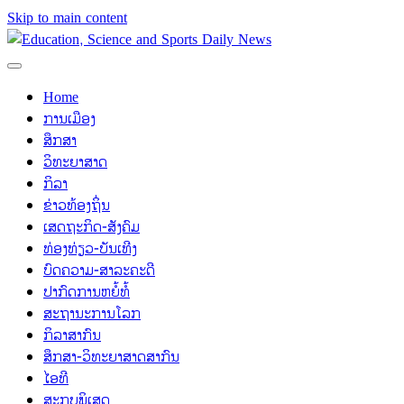
Skip to main content
Home
ການເມືອງ
ສຶກສາ
ວິທະຍາສາດ
ກິລາ
ຂ່າວທ້ອງຖິ່ນ
ເສດຖະກິດ-ສັງຄົມ
ທ່ອງທ່ຽວ-ບັນເທີງ
ບົດຄວາມ-ສາລະຄະດີ
ປາກົດການຫຍໍ້ທໍ້
ສະຖານະການໂລກ
ກິລາສາກົນ
ສຶກສາ-ວິທະຍາສາດສາກົນ
ໄອທີ
ສະກຸບພິເສດ