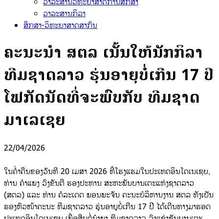
ວາລະສານວິທະຍາສາດການສຶກສາ
ວາລະສານກິລາ
ສຶກສາ-ວິທະຍາສາດສາກົນ
ຄະນະນຳ ສຕລ ເນັ້ນໃຫ້ນັກກິລາ
ທີມຊາດລາວ ຮຸ່ນອາຍຸບໍ່ເກີນ 17 ປີ
ໂຟກັດນັດທີ່ຈະພົບກັບ ທີມຊາດ
ມາເລເຊຍ
22/04/2026
ໃນຄໍ່າຄືນຂອງວັນທີ 20 ເມສາ 2026 ທີ່ໂຮງແຮມໃນປະເທດອິນໂດເນເຊຍ,
ທ່ານ ຄໍາແພງ ວົງຂັນຕີ ຮອງປະທານ ສະຫະພັນບານເຕະແຫ່ງຊາດລາວ
(ສຕລ) ແລະ ທ່ານ ຄໍລະເດດ ພອນພະຈັນ ຄະນະບໍລິຫານງານ ສຕລ ທັງເປັນ
ຮອງຫົວໜ້າຄະນະ ທີມຊາດລາວ ຮຸ່ນອາຍຸບໍ່ເກີນ 17 ປີ ໄດ້ເດີນທາງມາຮອດ
ປະເທດອິນໂດເນເຊຍ ເພື່ອສືບຕໍ່ນໍາພາ ທີມຊາດລາວ ລົງແຂ່ງຂັນບານເຕະ