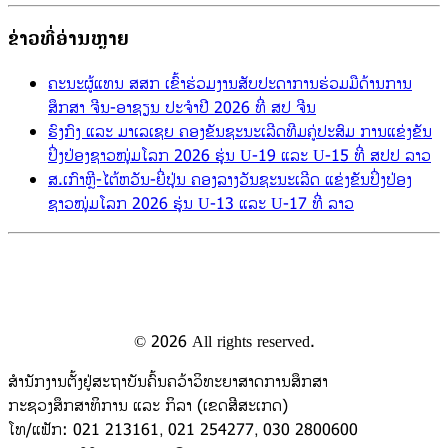
ຂ່າວທີ່ອ່ານຫຼາຍ
ຄະນະຜູ້ແທນ ສສກ ເຂົ້າຮ່ວມງານສັບປະດາການຮ່ວມມືດ້ານການ
ສຶກສາ ຈີນ-ອາຊຽນ ປະຈຳປີ 2026 ທີ່ ສປ ຈີນ
ຮົງກົງ ແລະ ມາເລເຊຍ ຄອງຂັນຊະນະເລີດທີມຄູ່ປະສົມ ການແຂ່ງຂັນ
ປິ່ງປ່ອງຊາວໜຸ່ມໂລກ 2026 ຮຸ່ນ U-19 ແລະ U-15 ທີ່ ສປປ ລາວ
ສ.ເກົາຫຼີ-ໄຕ້ຫວັນ-ຍີ່ປຸ່ນ ຄອງລາງວັນຊະນະເລີດ ແຂ່ງຂັນປິ່ງປ່ອງ
ຊາວໜຸ່ມໂລກ 2026 ຮຸ່ນ U-13 ແລະ U-17 ທີ່ ລາວ
©
2026
All rights reserved.
ສຳນັກງານຕັ້ງຢູ່ສະຖາບັນຄົ້ນຄວ້າວິທະຍາສາດການສຶກສາ
ກະຊວງສຶກສາທິການ ແລະ ກິລາ (ເຂດສີສະເກດ)
ໂທ/ແຟັກ: 021 213161, 021 254277, 030 2800600