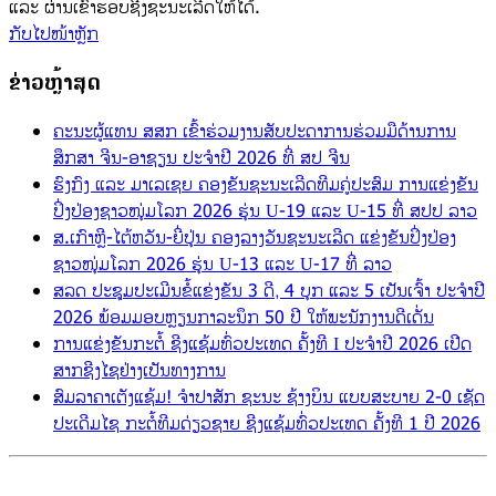
ແລະ ຜ່ານເຂົ້າຮອບຊີງຊະນະເລີດໃຫ້ໄດ້.
ກັບໄປໜ້າຫຼັກ
ຂ່າວຫຼ້າສຸດ
ຄະນະຜູ້ແທນ ສສກ ເຂົ້າຮ່ວມງານສັບປະດາການຮ່ວມມືດ້ານການ
ສຶກສາ ຈີນ-ອາຊຽນ ປະຈຳປີ 2026 ທີ່ ສປ ຈີນ
ຮົງກົງ ແລະ ມາເລເຊຍ ຄອງຂັນຊະນະເລີດທີມຄູ່ປະສົມ ການແຂ່ງຂັນ
ປິ່ງປ່ອງຊາວໜຸ່ມໂລກ 2026 ຮຸ່ນ U-19 ແລະ U-15 ທີ່ ສປປ ລາວ
ສ.ເກົາຫຼີ-ໄຕ້ຫວັນ-ຍີ່ປຸ່ນ ຄອງລາງວັນຊະນະເລີດ ແຂ່ງຂັນປິ່ງປ່ອງ
ຊາວໜຸ່ມໂລກ 2026 ຮຸ່ນ U-13 ແລະ U-17 ທີ່ ລາວ
ສລດ ປະຊຸມປະເມີນຂໍ້ແຂ່ງຂັນ 3 ດີ, 4 ບຸກ ແລະ 5 ເປັນເຈົ້າ ປະຈຳປີ
2026 ພ້ອມມອບຫຼຽນກາລະນຶກ 50 ປີ ໃຫ້ພະນັກງານດີເດັ່ນ
ການແຂ່ງຂັນກະຕໍ້ ຊີງແຊ້ມທົ່ວປະເທດ ຄັ້ງທີ I ປະຈຳປີ 2026 ເປີດ
ສາກຊີງໄຊຢ່າງເປັນທາງການ
ສົມລາຄາເຕັງແຊ້ມ! ຈຳປາສັກ ຊະນະ ຊ້າງບິນ ແບບສະບາຍ 2-0 ເຊັດ
ປະເດີມໄຊ ກະຕໍ້ທີມດ່ຽວຊາຍ ຊີງແຊ້ມທົ່ວປະເທດ ຄັ້ງທີ 1 ປີ 2026