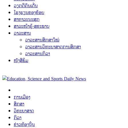
ວຽກດີຄົນເດັ່ນ
ໂຮງຮຽນຂອງຂ້ອຍ
ສາທາລະນະສຸກ
ສາລະໜ້າຮູ້-ສຸຂະພາບ
ວາລະສານ
ວາລະສານສຶກສາໃໝ່
ວາລະສານວິທະຍາສາດການສຶກສາ
ວາລະສານກິລາ
ໜັງສືພິມ
ການເມືອງ
ສຶກສາ
ວິທະຍາສາດ
ກິລາ
ຂ່າວທ້ອງຖິ່ນ