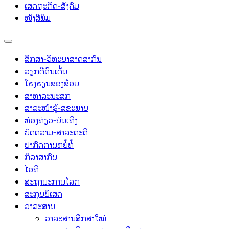
ເສດຖະກິດ-ສັງຄົມ
ໜັງສືພິມ
ສຶກສາ-ວິທະຍາສາດສາກົນ
ວຽກດີຄົນເດັ່ນ
ໂຮງຮຽນຂອງຂ້ອຍ
ສາທາລະນະສຸກ
ສາລະໜ້າຮູ້-ສຸຂະພາບ
ທ່ອງທ່ຽວ-ບັນເທີງ
ບົດຄວາມ-ສາລະຄະດີ
ປາກົດການຫຍໍ້ທໍ້
ກິລາສາກົນ
ໄອທີ
ສະຖານະການໂລກ
ສະກຸບພິເສດ
ວາລະສານ
ວາລະສານສຶກສາໃໝ່