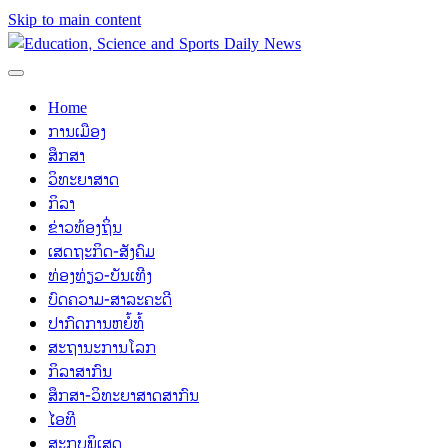
Skip to main content
Home
ການເມືອງ
ສຶກສາ
ວິທະຍາສາດ
ກິລາ
ຂ່າວທ້ອງຖິ່ນ
ເສດຖະກິດ-ສັງຄົມ
ທ່ອງທ່ຽວ-ບັນເທີງ
ບົດຄວາມ-ສາລະຄະດີ
ປາກົດການຫຍໍ້ທໍ້
ສະຖານະການໂລກ
ກິລາສາກົນ
ສຶກສາ-ວິທະຍາສາດສາກົນ
ໄອທີ
ສະກຸບພິເສດ