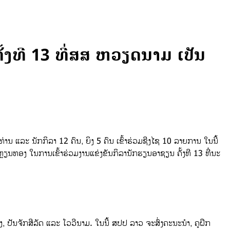
ັ້ງທີ 13 ທີ່ສສ ຫວຽດນາມ ເປັນ
 ແລະ ນັກກິລາ 12 ຄົນ, ຍິງ 5 ຄົນ ເຂົ້າຮ່ວມຊີງໄຊ 10 ລາຍການ ໃນນີ້
 ຫຼຽນທອງ ໃນການເຂົ້າຮ່ວມງານແຂ່ງຂັນກິລານັກຮຽນອາຊຽນ ຄັ້ງທີ 13 ທີ່ນະ
ງ, ປັນຈັກສີລັດ ແລະ ໂວວີນາມ. ໃນນີ້ ສປປ ລາວ ຈະສົ່ງຄະນະນຳ, ຄູຝຶກ