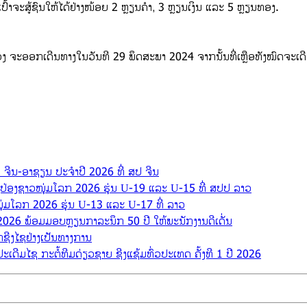
ປົ້າຈະສູ້ຊົນໃຫ້ໄດ້ຢ່າງໜ້ອຍ 2 ຫຼຽນຄຳ, 3 ຫຼຽນເງິນ ແລະ 5 ຫຼຽນທອງ.
 ຈະອອກເດີນທາງໃນວັນທີ 29 ພຶດສະພາ 2024 ຈາກນັ້ນທີ່ເຫຼືອທັງໝົດຈະເດ
 ຈີນ-ອາຊຽນ ປະຈຳປີ 2026 ທີ່ ສປ ຈີນ
ິ່ງປ່ອງຊາວໜຸ່ມໂລກ 2026 ຮຸ່ນ U-19 ແລະ U-15 ທີ່ ສປປ ລາວ
າວໜຸ່ມໂລກ 2026 ຮຸ່ນ U-13 ແລະ U-17 ທີ່ ລາວ
ປີ 2026 ພ້ອມມອບຫຼຽນກາລະນຶກ 50 ປີ ໃຫ້ພະນັກງານດີເດັ່ນ
າກຊີງໄຊຢ່າງເປັນທາງການ
ເດີມໄຊ ກະຕໍ້ທີມດ່ຽວຊາຍ ຊີງແຊ້ມທົ່ວປະເທດ ຄັ້ງທີ 1 ປີ 2026