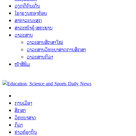
ວຽກດີຄົນເດັ່ນ
ໂຮງຮຽນຂອງຂ້ອຍ
ສາທາລະນະສຸກ
ສາລະໜ້າຮູ້-ສຸຂະພາບ
ວາລະສານ
ວາລະສານສຶກສາໃໝ່
ວາລະສານວິທະຍາສາດການສຶກສາ
ວາລະສານກິລາ
ໜັງສືພິມ
ການເມືອງ
ສຶກສາ
ວິທະຍາສາດ
ກິລາ
ຂ່າວທ້ອງຖິ່ນ