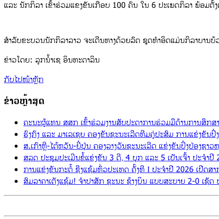
ແລະ ນັກກິລາ ເຂົ້າຮ່ວມແຂງຂັນເກືອບ 100 ຄົນ ໃນ 6 ປະເພດກິລາ ພ້ອມຕັ້ງເ
ສຳລັບຂະບວນນັກກິລາລາວ ຈະເດີນທາງດ້ວຍລົດ ຊຸດທຳອິດແມ່ນກິລາບານບ້ວງ
ຂ່າວໂດຍ: ລູກນ້ຳເຊ ອິນທະດາລິນ
ກັບໄປໜ້າຫຼັກ
ຂ່າວຫຼ້າສຸດ
ຄະນະຜູ້ແທນ ສສກ ເຂົ້າຮ່ວມງານສັບປະດາການຮ່ວມມືດ້ານການສຶກສາ
ຮົງກົງ ແລະ ມາເລເຊຍ ຄອງຂັນຊະນະເລີດທີມຄູ່ປະສົມ ການແຂ່ງຂັນປ
ສ.ເກົາຫຼີ-ໄຕ້ຫວັນ-ຍີ່ປຸ່ນ ຄອງລາງວັນຊະນະເລີດ ແຂ່ງຂັນປິ່ງປ່ອງຊ
ສລດ ປະຊຸມປະເມີນຂໍ້ແຂ່ງຂັນ 3 ດີ, 4 ບຸກ ແລະ 5 ເປັນເຈົ້າ ປະຈຳ
ການແຂ່ງຂັນກະຕໍ້ ຊີງແຊ້ມທົ່ວປະເທດ ຄັ້ງທີ I ປະຈຳປີ 2026 ເປີດສ
ສົມລາຄາເຕັງແຊ້ມ! ຈຳປາສັກ ຊະນະ ຊ້າງບິນ ແບບສະບາຍ 2-0 ເຊັດ ປະ