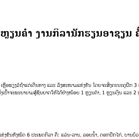
1 ຫຼຽນຄຳ ງານກິລານັກຮຽນອາຊຽນ ຄ
ພຽງລໍຖ້າແຕ່ເດີນທາງ ແລະ ລົງສະໜາມແຂ່ງຂັນ ໂດຍຈະສົ່ງຄະນະຄູຝຶກ 3 ທ່ານ
ັ້ງເປົ້າຈະພະຍາຍາມສູ້ຊົນຍາດໃຫ້ໄດ້ຢ່າງໜ້ອຍ 1 ຫຼຽນຄຳ, 1 ຫຼຽນເງິນ ແລະ 2
ຂ່ງຂັນທັງໝົດ 6 ປະເພດກິລາ ຄື: ແລ່ນ-ລານ, ລອຍນໍ້າ, ດອກປີກໄກ່, ບານບ້ວ