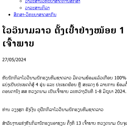
ວາລະສານວິທະຍາສາດການສຶກສາ
ວາລະສານກິລາ
ສຶກສາ-ວິທະຍາສາດສາກົນ
ໂວວີນາມລາວ ຕັ້ງເປົ້າຢ່າງໜ້ອຍ 
ເຈົ້າພາບ
27/05/2024
ທັບນັກກິລາໂວວີນາມນັກຮຽນທີມຊາດລາວ ມີຄວາມພ້ອມແລ້ວເກືອບ 100% ເຫຼືອ
ແບ່ງເປັນປະເພດຕໍ່ສູ້ 4 ຮຸ່ນ ແລະ ປະເພດຟ້ອນ ຫຼື ສະແດງ 6 ລາຍການ ພ້ອມຕ
ຄອນດານັງ ສສ ຫວຽດນາມ ເປັນເຈົ້າພາບ ລະຫວ່າງວັນທີ 1-8 ມິຖຸນາ 2024.
ທ່ານ ວຽງສຸກ ຮັງເງິນ ຄູຝຶກກິລາໂວວີນາມນັກຮຽນທີມຊາດລາວ
ສຳລັບງານແຂ່ງຂັນກິລານັກຮຽນອາຊຽນ ຄັ້ງທີ 13 ເຈົ້າພາບ ຫວຽດນາມ ບັນຈຸແ