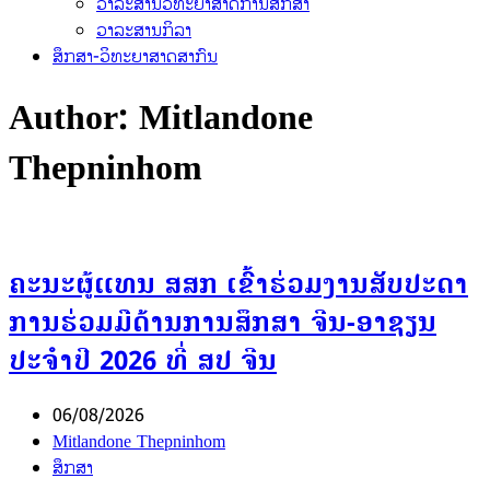
ວາລະສານວິທະຍາສາດການສຶກສາ
ວາລະສານກິລາ
ສຶກສາ-ວິທະຍາສາດສາກົນ
Author:
Mitlandone
Thepninhom
ຄະນະຜູ້ແທນ ສສກ ເຂົ້າຮ່ວມງານສັບປະດາ
ການຮ່ວມມືດ້ານການສຶກສາ ຈີນ-ອາຊຽນ
ປະຈຳປີ 2026 ທີ່ ສປ ຈີນ
06/08/2026
Mitlandone Thepninhom
ສຶກສາ