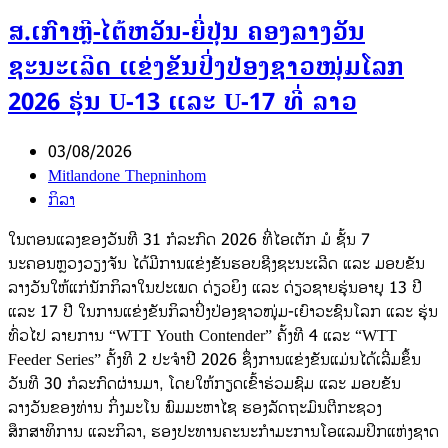
ສ.ເກົາຫຼີ-ໄຕ້ຫວັນ-ຍີ່ປຸ່ນ ຄອງລາງວັນ
ຊະນະເລີດ ແຂ່ງຂັນປິ່ງປ່ອງຊາວໜຸ່ມໂລກ
2026 ຮຸ່ນ U-13 ແລະ U-17 ທີ່ ລາວ
03/08/2026
Mitlandone Thepninhom
ກິລາ
ໃນຕອນແລງຂອງວັນທີ 31 ກໍລະກົດ 2026 ທີ່ໄອເຕັກ ມໍ ຊັ້ນ 7
ນະຄອນຫຼວງວຽງຈັນ ໄດ້ມີການແຂ່ງຂັນຮອບຊີງຊະນະເລີດ ແລະ ມອບຂັນ
ລາງວັນໃຫ້ແກ່ນັກກິລາໃນປະເພດ ດ່ຽວຍິງ ແລະ ດ່ຽວຊາຍຮຸ່ນອາຍຸ 13 ປີ
ແລະ 17 ປີ ໃນການແຂ່ງຂັນກິລາປິ່ງປ່ອງຊາວໜຸ່ມ-ເຍົາວະຊົນໂລກ ແລະ ຮຸ່ນ
ທົ່ວໄປ ລາຍການ “WTT Youth Contender” ຄັ້ງທີ 4 ແລະ “WTT
Feeder Series” ຄັ້ງທີ 2 ປະຈຳປີ 2026 ຊຶ່ງການແຂ່ງຂັນແມ່ນໄດ້ເລີ່ມຂຶ້ນ
ວັນທີ 30 ກໍລະກົດຜ່ານມາ, ໂດຍໃຫ້ກຽດເຂົ້າຮ່ວມຊົມ ແລະ ມອບຂັນ
ລາງວັນຂອງທ່ານ ກິ່ງມະໂນ ພົມມະຫາໄຊ ຮອງລັດຖະມົນຕີກະຊວງ
ສຶກສາທິການ ແລະກິລາ, ຮອງປະທານຄະນະກຳມະການໂອແລມປິກແຫ່ງຊາດ