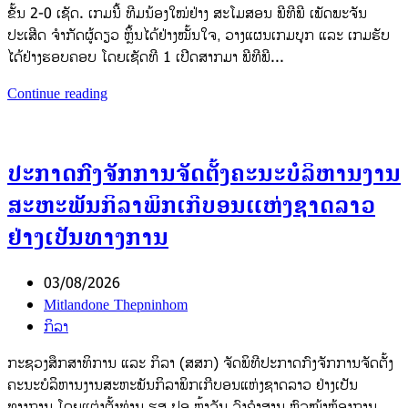
ຂັ້ນ 2-0 ເຊັດ. ເກມນີ້ ທີມນ້ອງໃໝ່ຢ່າງ ສະໂມສອນ ພີທີພີ ເພັດພະຈັນ
ປະເສີດ ຈຳກັດຜູ້ດຽວ ຫຼິ້ນໄດ້ຢ່າງໝັ້ນໃຈ, ວາງແຜນເກມບຸກ ແລະ ເກມຮັບ
ໄດ້ຢ່າງຮອບຄອບ ໂດຍເຊັດທີ 1 ເປີດສາກມາ ພີທີພີ...
Continue reading
ປະກາດກົງຈັກການຈັດຕັ້ງຄະນະບໍລິຫານງານ
ສະຫະພັນກິລາພິກເກີບອນແຫ່ງຊາດລາວ
ຢ່າງເປັນທາງການ
03/08/2026
Mitlandone Thepninhom
ກິລາ
ກະຊວງສຶກສາທິການ ແລະ ກິລາ (ສສກ) ຈັດພິທີປະກາດກົງຈັກການຈັດຕັ້ງ
ຄະນະບໍລິຫານງານສະຫະພັນກິລາພິກເກີບອນແຫ່ງຊາດລາວ ຢ່າງເປັນ
ທາງການ ໂດຍແຕ່ງຕັ້ງທ່ານ ຮສ.ປອ ຫຼ້າວັນ ວົງຄຳສານ ຫົວໜ້າຫ້ອງການ