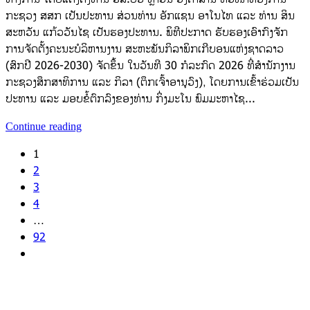
ກະຊວງ ສສກ ເປັນປະທານ ສ່ວນທ່ານ ອັກແຊນ ອາໂນໄທ ແລະ ທ່ານ ສິນ
ສະຫວັນ ແກ້ວວັນໄຊ ເປັນຮອງປະທານ. ພິທີປະກາດ ຮັບຮອງເອົາກົງຈັກ
ການຈັດຕັ້ງຄະນະບໍລິຫານງານ ສະຫະພັນກິລາພິກເກີບອນແຫ່ງຊາດລາວ
(ສົກປີ 2026-2030) ຈັດຂຶ້ນ ໃນວັນທີ 30 ກໍລະກົດ 2026 ທີ່ສຳນັກງານ
ກະຊວງສຶກສາທິການ ແລະ ກິລາ (ຕຶກເຈົ້າອານຸວົງ), ໂດຍການເຂົ້າຮ່ວມເປັນ
ປະທານ ແລະ ມອບຂໍ້ຕົກລົງຂອງທ່ານ ກິ່ງມະໂນ ພົມມະຫາໄຊ...
Continue reading
1
2
3
4
…
92