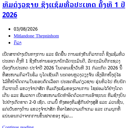
ທີມດ່ຽວຊາຍ ຊີງແຊ້ມທົ່ວປະເທດ ຄັ້ງທີ 1 ປີ
2026
03/08/2026
Mitlandone Thepninhom
ກິລາ
ເປີດສາກຢ່າງເປັນທາງການ ແລະ ຟົດຟື້ນ ການແຂ່ງຂັນກິລາກະຕໍ້ ຊີງແຊ້ມທົ່ວ
ປະເທດ ຄັ້ງທີ 1 ຊີງຂັນທ່ານຮອງນາຍົກລັດຖະມົນຕີ, ລັດຖະມົນຕີກະຊວງ
ປ້ອງກັນປະເທດ ປະຈຳປີ 2026 ໃນຕອນເຊົ້າວັນທີ 31 ກໍລະກົດ 2026 ນີ້
ທີ່ສະໜາມກິລາໃນຮົ່ມ ບູໂດເຊັນເຕີ ນະຄອນຫຼວງວຽງຈັນ ເຊິ່ງອີກໜຶ່ງຄູ່ໄຮ
ໄລ້ທີ່ໜ້າຕິດຕາມໃນຮອບຄັດເລືອກ ປະເພດທີມດ່ຽວຊາຍ ຮຸ່ນທົ່ວໄປ ທັບນັກ
ກິລາກະຕໍ້ ແຂວງຈຳປາສັກ ທີມເຕັງແຊ້ມຂອງລາຍການ ໂຊຟອມໄດ້ຢ່າງໂດດ
ເດັ່ນ ແລະ ສົມລາຄາ ເປີດສະໜາມນັດທຳອິດດ້ວຍການເອົາຊະນະ ທີມຊ້າງບິນ
ໄປຢ່າງເດັດຂາດ 2-0 ເຊັດ. ເກມນີ້ ທັງສອງທີມສູ້ກັນຢ່າງສູສີ ແລະ ມ່ວນຊື່ນ,
ແຕ່ເປັນທາງດ້ານ ແຂວງຈຳປາສັກ ທີ່ອາໄສຄວາມເກົາເກມ ແລະ ເກມບຸກທີ່
ແນ່ນອນກວ່າຈາກການຂຶ້ນຟາດຂອງ ໜຸ່ມ...
Continue reading