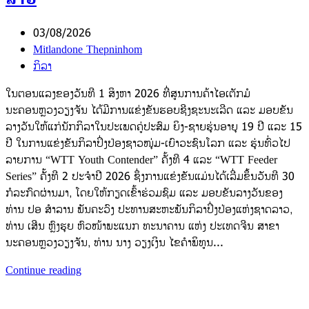
03/08/2026
Mitlandone Thepninhom
ກິລາ
ໃນຕອນແລງຂອງວັນທີ 1 ສິງຫາ 2026 ທີ່ສູນການຄ້າໄອເຕັກມໍ
ນະຄອນຫຼວງວຽງຈັນ ໄດ້ມີການແຂ່ງຂັນຮອບຊີງຊະນະເລີດ ແລະ ມອບຂັນ
ລາງວັນໃຫ້ແກ່ນັກກິລາໃນປະເພດຄູ່ປະສົມ ຍິງ-ຊາຍຮຸ່ນອາຍຸ 19 ປີ ແລະ 15
ປີ ໃນການແຂ່ງຂັນກິລາປິ່ງປ່ອງຊາວໜຸ່ມ-ເຍົາວະຊົນໂລກ ແລະ ຮຸ່ນທົ່ວໄປ
ລາຍການ “WTT Youth Contender” ຄັ້ງທີ 4 ແລະ “WTT Feeder
Series” ຄັ້ງທີ 2 ປະຈຳປີ 2026 ຊຶ່ງການແຂ່ງຂັນແມ່ນໄດ້ເລີ່ມຂຶ້ນວັນທີ 30
ກໍລະກົດຜ່ານມາ, ໂດຍໃຫ້ກຽດເຂົ້າຮ່ວມຊົມ ແລະ ມອບຂັນລາງວັນຂອງ
ທ່ານ ປອ ສຳລານ ພັນຄະວົງ ປະທານສະຫະພັນກິລາປິ່ງປ່ອງແຫ່ງຊາດລາວ,
ທ່ານ ເສີນ ຫຼົງຮຸຍ ຫົວໜ້າພະແນກ ທະນາຄານ ແຫ່ງ ປະເທດຈີນ ສາຂາ
ນະຄອນຫຼວງວຽງຈັນ, ທ່ານ ນາງ ວຽງເງິນ ໄຂຄຳພິທູນ...
Continue reading