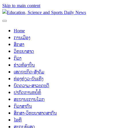
Skip to main content
Home
ການເມືອງ
ສຶກສາ
ວິທະຍາສາດ
ກິລາ
ຂ່າວທ້ອງຖິ່ນ
ເສດຖະກິດ-ສັງຄົມ
ທ່ອງທ່ຽວ-ບັນເທີງ
ບົດຄວາມ-ສາລະຄະດີ
ປາກົດການຫຍໍ້ທໍ້
ສະຖານະການໂລກ
ກິລາສາກົນ
ສຶກສາ-ວິທະຍາສາດສາກົນ
ໄອທີ
ສະກຸບພິເສດ