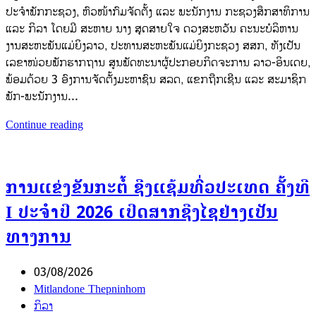
ປະຈຳພັກກະຊວງ, ຫົວໜ້າກົມຈັດຕັ້ງ ແລະ ພະນັກງານ ກະຊວງສຶກສາທິການ
ແລະ ກິລາ ໂດຍມີ ສະຫາຍ ນາງ ສຸດສາຍໃຈ ດວງສະຫວັນ ຄະນະບໍລິຫານ
ງານສະຫະພັນແມ່ຍິງລາວ, ປະທານສະຫະພັນແມ່ຍິງກະຊວງ ສສກ, ທັງເປັນ
ເລຂາໜ່ວຍພັກຮາກຖານ ສູນພັດທະນາຜູ້ປະກອບກິດຈະການ ລາວ-ອິນເດຍ,
ພ້ອມດ້ວຍ 3 ອົງການຈັດຕັ້ງມະຫາຊົນ ສລດ, ແຂກຖືກເຊີນ ແລະ ສະມາຊິກ
ພັກ-ພະນັກງານ...
Continue reading
ການແຂ່ງຂັນກະຕໍ້ ຊີງແຊ້ມທົ່ວປະເທດ ຄັ້ງທີ
I ປະຈຳປີ 2026 ເປີດສາກຊີງໄຊຢ່າງເປັນ
ທາງການ
03/08/2026
Mitlandone Thepninhom
ກິລາ