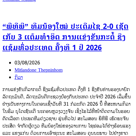
“ພີທີພີ” ທີມນ້ອງໃໝ່ ປະເດີມໄຊ 2-0 ເຊັດ
ເກັບ 3 ແຕ້ມທຳອິດ ການແຂ່ງຂັນກະຕໍ້ ຊີງ
ແຊ້ມທົ່ວປະເທດ ຄັ້ງທີ 1 ປີ 2026
03/08/2026
Mitlandone Thepninhom
ກິລາ
ການແຂ່ງຂັນກິລາກະຕໍ້ ຊີງແຊ້ມທົ່ວປະເທດ ຄັ້ງທີ 1 ຊີງຂັນທ່ານຮອງນາຍົກ
ລັດຖະມົນຕີ, ລັດຖະມົນຕີກະຊວງປ້ອງກັນປະເທດ ປະຈຳປີ 2026 ເລີ່ມຂຶ້ນ
ຢ່າງເປັນທາງການໃນຕອນເຊົ້າວັນທີ 31 ກໍລະກົດ 2026 ນີ້ ທີ່ສະໜາມກິລາ
ໃນຮົ່ມ ບູໂດເຊັນເຕີ ນະຄອນຫຼວງວຽງຈັນ ເຊິ່ງໄຮໄລ້ທີ່ໜ້າຕິດຕາມໃນຮອບ
ຄັດເລືອກ ປະເພດທີມດ່ຽວຊາຍ ຮຸ່ນທົ່ວໄປ ສະໂມສອນ ພີທີພີ ເພັດພະຈັນ
ປະເສີດ ຈຳກັດຜູ້ດຽວ ທີມນ້ອງໃໝ່ຂອງລາຍການ ໂຊຟອມໄດ້ຢ່າງຮ້ອນແຮງ
ແລະ ແຂງແກ່ນ ດ້ວຍການເອົາຊະນະ ສະໂມສອນ ຄຸນນະພາບ ໄປຢ່າງຂາດ