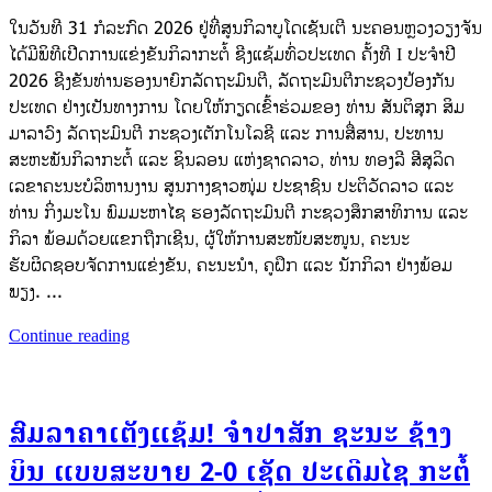
ໃນວັນທີ 31 ກໍລະກົດ 2026 ຢູ່ທີ່ສູນກິລາບູໂດເຊັນເຕີ ນະຄອນຫຼວງວຽງຈັນ
ໄດ້ມີພິທີເປີດການແຂ່ງຂັນກິລາກະຕໍ້ ຊີງແຊ້ມທົ່ວປະເທດ ຄັ້ງທີ I ປະຈຳປີ
2026 ຊີງຂັນທ່ານຮອງນາຍົກລັດຖະມົນຕີ, ລັດຖະມົນຕີກະຊວງປ້ອງກັນ
ປະເທດ ຢ່າງເປັນທາງການ ໂດຍໃຫ້ກຽດເຂົ້າຮ່ວມຂອງ ທ່ານ ສັນຕິສຸກ ສິມ
ມາລາວົງ ລັດຖະມົນຕີ ກະຊວງເຕັກໂນໂລຊີ ແລະ ການສື່ສານ, ປະທານ
ສະຫະພັນກິລາກະຕໍ້ ແລະ ຊິນລອນ ແຫ່ງຊາດລາວ, ທ່ານ ທອງລີ ສີສຸລິດ
ເລຂາຄະນະບໍລິຫານງານ ສູນກາງຊາວໜຸ່ມ ປະຊາຊົນ ປະຕິວັດລາວ ແລະ
ທ່ານ ກິ່ງມະໂນ ພົມມະຫາໄຊ ຮອງລັດຖະມົນຕີ ກະຊວງສຶກສາທິການ ແລະ
ກິລາ ພ້ອມດ້ວຍແຂກຖືກເຊີນ, ຜູ້ໃຫ້ການສະໜັບສະໜູນ, ຄະນະ
ຮັບຜິດຊອບຈັດການແຂ່ງຂັນ, ຄະນະນຳ, ຄູຝຶກ ແລະ ນັກກິລາ ຢ່າງພ້ອມ
ພຽງ. ...
Continue reading
ສົມລາຄາເຕັງແຊ້ມ! ຈຳປາສັກ ຊະນະ ຊ້າງ
ບິນ ແບບສະບາຍ 2-0 ເຊັດ ປະເດີມໄຊ ກະຕໍ້