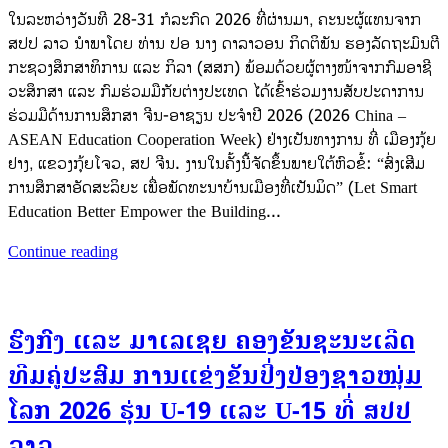
ໃນລະຫວ່າງວັນທີ 28-31 ກໍລະກົດ 2026 ທີ່ຜ່ານມາ, ຄະນະຜູ້ແທນຈາກ
ສປປ ລາວ ນຳພາໂດຍ ທ່ານ ປອ ນາງ ດາລາວອນ ກິດຕິພັນ ຮອງລັດຖະມົນຕີ
ກະຊວງສຶກສາທິການ ແລະ ກິລາ (ສສກ) ພ້ອມດ້ວຍຜູ້ຕາງໜ້າຈາກກົມອາຊີ
ວະສຶກສາ ແລະ ກົມຮ່ວມມືກັບຕ່າງປະເທດ ໄດ້ເຂົ້າຮ່ວມງານສັບປະດາການ
ຮ່ວມມືດ້ານການສຶກສາ ຈີນ-ອາຊຽນ ປະຈຳປີ 2026 (2026 China –
ASEAN Education Cooperation Week) ຢ່າງເປັນທາງການ ທີ່ ເມືອງກຸ້ຍ
ຢາງ, ແຂວງກຸ້ຍໂຈວ, ສປ ຈີນ. ງານໃນຄັ້ງນີ້ຈັດຂຶ້ນພາຍໃຕ້ຫົວຂໍ້: “ສົ່ງເສີມ
ການສຶກສາອັດສະລິຍະ ເພື່ອພັດທະນາບ້ານເມືອງທີ່ເປັນມິດ” (Let Smart
Education Better Empower the Building...
Continue reading
ຮົງກົງ ແລະ ມາເລເຊຍ ຄອງຂັນຊະນະເລີດ
ທີມຄູ່ປະສົມ ການແຂ່ງຂັນປິ່ງປ່ອງຊາວໜຸ່ມ
ໂລກ 2026 ຮຸ່ນ U-19 ແລະ U-15 ທີ່ ສປປ
ລາວ