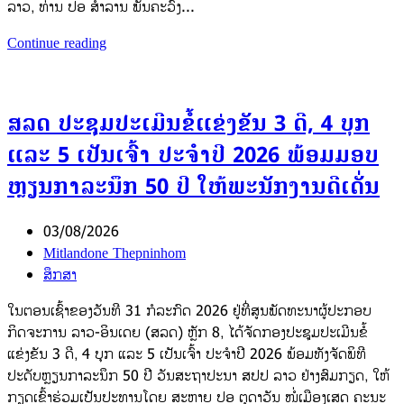
ລາວ, ທ່ານ ປອ ສຳລານ ພັນຄະວົງ...
Continue reading
ສລດ ປະຊຸມປະເມີນຂໍ້ແຂ່ງຂັນ 3 ດີ, 4 ບຸກ
ແລະ 5 ເປັນເຈົ້າ ປະຈຳປີ 2026 ພ້ອມມອບ
ຫຼຽນກາລະນຶກ 50 ປີ ໃຫ້ພະນັກງານດີເດັ່ນ
03/08/2026
Mitlandone Thepninhom
ສຶກສາ
​ໃນຕອນເຊົ້າຂອງວັນທີ 31 ກໍລະກົດ 2026 ຢູ່ທີ່ສູນພັດທະນາຜູ້ປະກອບ
ກິດຈະການ ລາວ-ອິນເດຍ (ສລດ) ຫຼັກ 8, ໄດ້ຈັດກອງປະຊຸມປະເມີນຂໍ້
ແຂ່ງຂັນ 3 ດີ, 4 ບຸກ ແລະ 5 ເປັນເຈົ້າ ປະຈຳປີ 2026 ພ້ອມທັງຈັດພິທີ
ປະດັບຫຼຽນກາລະນຶກ 50 ປີ ວັນສະຖາປະນາ ສປປ ລາວ ຢ່າງສົມກຽດ, ໃຫ້
ກຽດເຂົ້າຮ່ວມເປັນປະທານໂດຍ ສະຫາຍ ປອ ຕຸດາວັນ ໜໍ່ເມືອງເສດ ຄະນະ