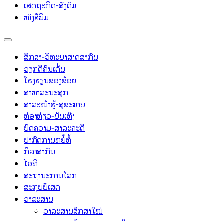
ເສດຖະກິດ-ສັງຄົມ
ໜັງສືພິມ
ສຶກສາ-ວິທະຍາສາດສາກົນ
ວຽກດີຄົນເດັ່ນ
ໂຮງຮຽນຂອງຂ້ອຍ
ສາທາລະນະສຸກ
ສາລະໜ້າຮູ້-ສຸຂະພາບ
ທ່ອງທ່ຽວ-ບັນເທີງ
ບົດຄວາມ-ສາລະຄະດີ
ປາກົດການຫຍໍ້ທໍ້
ກິລາສາກົນ
ໄອທີ
ສະຖານະການໂລກ
ສະກຸບພິເສດ
ວາລະສານ
ວາລະສານສຶກສາໃໝ່