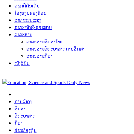
ວຽກດີຄົນເດັ່ນ
ໂຮງຮຽນຂອງຂ້ອຍ
ສາທາລະນະສຸກ
ສາລະໜ້າຮູ້-ສຸຂະພາບ
ວາລະສານ
ວາລະສານສຶກສາໃໝ່
ວາລະສານວິທະຍາສາດການສຶກສາ
ວາລະສານກິລາ
ໜັງສືພິມ
ການເມືອງ
ສຶກສາ
ວິທະຍາສາດ
ກິລາ
ຂ່າວທ້ອງຖິ່ນ