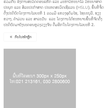
ຮ່ວມກັບ ອົງການສະວິດຄອນແທັກ ແລະ ມະຫາວິທະຍາໄລ ວິທະຍາສາດ
ປະຍຸກ ແລະ ສິລະປະກຳສາດ ປະເທດສະວິດເຊີແລນ (HSLU), ພື້ນທີ່ຈັ້ດ
ຕັ້ງປະຕິບັດໂຄງການໄລຍະທີ 1 ລວມມີ ແຂວງອຸດົມໄຊ, ໄຊຍະບູລີ, ຊຽງ
ຂວາງ, ຄຳມ່ວນ ແລະ ສາລະວັນ ແລະ ໂຄງການໄດ້ຂະຫຍາຍພື້ນທີ່ຈັດຕັ້ງ
ປະຕິບັດມາຍັງນະຄອນຫຼວງວຽງຈັນ ຕື່ມອີກໃນໂຄງການໄລຍະທີ 2.
ກັບໄປໜ້າຫຼັກ