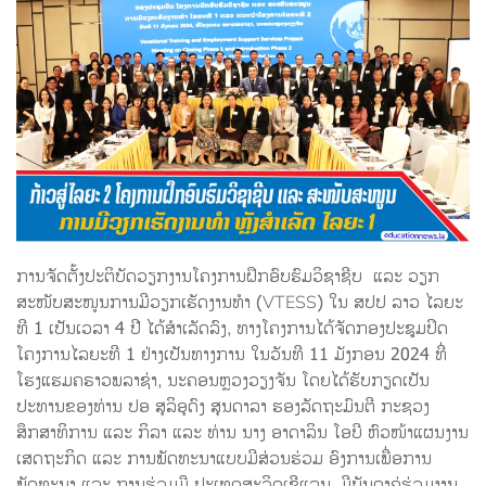
ການຈັດຕັ້ງປະຕິບັດວຽກງານໂຄງການຝຶກອົບຮົມວິຊາຊີບ ແລະ ວຽກ
ສະໜັບສະໜູນການມີວຽກເຮັດງານທຳ (VTESS) ໃນ ສປປ ລາວ ໄລຍະ
ທີ 1 ເປັນເວລາ 4 ປີ ໄດ້ສໍາເລັດລົງ, ທາງໂຄງການໄດ້ຈັດກອງປະຊຸມປິດ
ໂຄງການໄລຍະທີ 1 ຢ່າງເປັນທາງການ ໃນວັນທີ 11 ມັງກອນ 2024 ທີ່
ໂຮງແຮມຄຣາວພລາຊ່າ, ນະຄອນຫຼວງວຽງຈັນ ໂດຍໄດ້ຮັບກຽດເປັນ
ປະທານຂອງທ່ານ ປອ ສຸລິອຸດົງ ສຸນດາລາ ຮອງລັດຖະມົນຕີ ກະຊວງ
ສຶກສາທິການ ແລະ ກິລາ ແລະ ທ່ານ ນາງ ອາດາລິນ ໂອບີ ຫົວໜ້າແຜນງານ
ເສດຖະກິດ ແລະ ການພັດທະນາແບບມີສ່ວນຮ່ວມ ອົງການເພື່ອການ
ພັດທະນາ ແລະ ການຮ່ວມມື ປະເທດສະວິດເຊີແລນ, ມີບັນດາຄູ່ຮ່ວມງານ