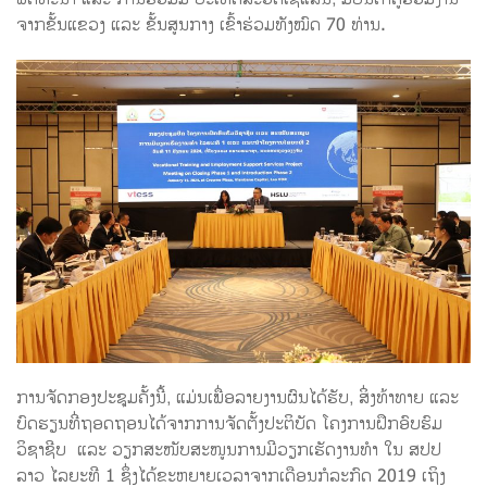
ຈາກຂັ້ນແຂວງ ແລະ ຂັ້ນສູນກາງ ເຂົ້າຮ່ວມທັງໝົດ 70 ທ່ານ.
ການຈັດກອງປະຊຸມຄັ້ງນີ້, ແມ່ນເພື່ອລາຍງານຜົນໄດ້ຮັບ, ສິ່ງທ້າທາຍ ແລະ
ບົດຮຽນທີ່ຖອດຖອນໄດ້ຈາກການຈັດຕັ້ງປະຕິບັດ ໂຄງການຝຶກອົບຮົມ
ວິຊາຊີບ ແລະ ວຽກສະໜັບສະໜູນການມີວຽກເຮັດງານທຳ ໃນ ສປປ
ລາວ ໄລຍະທີ 1 ຊຶ່ງໄດ້ຂະຫຍາຍເວລາຈາກເດືອນກໍລະກົດ 2019 ເຖິງ