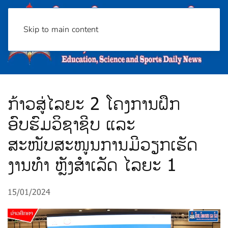
Skip to main content
ກ້າວສູ່ໄລຍະ 2 ໂຄງການຝຶກ
ອົບຮົມວິຊາຊີບ ແລະ
ສະໜັບສະໜູນການມີວຽກເຮັດ
ງານທຳ ຫຼັງສໍາເລັດ ໄລຍະ 1
15/01/2024