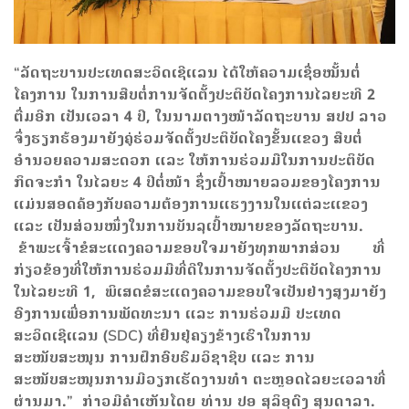
“ລັດຖະບານປະເທດສະວິດເຊີແລນ ໄດ້ໃຫ້ຄວາມເຊື່ອໝັ້ນຕໍ່
ໂຄງການ ໃນການສືບຕໍ່ການຈັດຕັ້ງປະຕິບັດໂຄງການໄລຍະທີ 2
ຕື່ມອີກ ເປັນເວລາ 4 ປີ, ໃນນາມຕາງໜ້າລັດຖະບານ ສປປ ລາວ
ຈຶ່ງຮຽກຮ້ອງມາຍັງຄູ່ຮ່ວມຈັດຕັ້ງປະຕິບັດໂຄງຂັ້ນແຂວງ ສືບຕໍ່
ອໍານວຍຄວາມສະດວກ ແລະ ໃຫ້ການຮ່ວມມືໃນການປະຕິບັດ
ກິດຈະກຳ ໃນໄລຍະ 4 ປີຕໍ່ໜ້າ ຊຶ່ງເປົ້າໝາຍລວມຂອງໂຄງການ
ແມ່ນສອດຄ້ອງກັບຄວາມຕ້ອງການແຮງງານໃນແຕ່ລະແຂວງ
ແລະ ເປັນສ່ວນໜຶ່ງໃນການບັນລຸເປົ້າໝາຍຂອງລັດຖະບານ.
ຂ້າພະເຈົ້າຂໍສະແດງຄວາມຂອບໃຈມາຍັງທຸກພາກສ່ວນ ທີ່
ກ່ຽວຂ້ອງທີ່ໃຫ້ການຮ່ວມມືທີ່ດີໃນການຈັດຕັ້ງປະຕິບັດໂຄງການ
ໃນໄລຍະທີ 1, ພິເສດຂໍສະແດງຄວາມຂອບໃຈເປັນຢ່າງສູງມາຍັງ
ອົງການເພື່ອການພັດທະນາ ແລະ ການຮ່ວມມື ປະເທດ
ສະວິດເຊີແລນ (SDC) ທີ່ຢືນຢູ່ຄຽງຂ້າງເຮົາໃນການ
ສະໜັບສະໜູນ ການຝຶກອົບຮົມວິຊາຊີບ ແລະ ການ
ສະໜັບສະໜູນການມີວຽກເຮັດງານທຳ ຕະຫຼອດໄລຍະເວລາທີ່
ຜ່ານມາ.” ກ່າວມີຄໍາເຫັນໂດຍ ທ່ານ ປອ ສຸລິອຸດົງ ສຸນດາລາ.