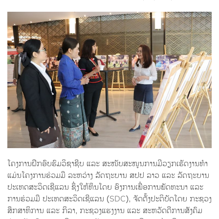
ໂຄງການຝຶກອົບຮົມວິຊາຊີບ ແລະ ສະໜັບສະໜູນການມີວຽກເຮັດງານທຳ
ແມ່ນໂຄງການຮ່ວມມື ລະຫວ່າງ ລັດຖະບານ ສປປ ລາວ ແລະ ລັດຖະບານ
ປະເທດສະວິດເຊີແລນ ຊຶ່ງໃຫ້ທຶນໂດຍ ອົງການເພື່ອການພັດທະນາ ແລະ
ການຮ່ວມມື ປະເທດສະວິດເຊີແລນ (SDC), ຈັດຕັ້ງປະຕິບັດໂດຍ ກະຊວງ
ສຶກສາທິການ ແລະ ກິລາ, ກະຊວງແຮງງານ ແລະ ສະຫວັດດີການສັງຄົມ