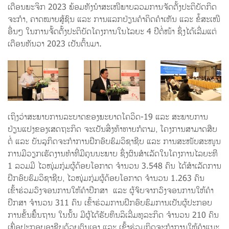
ເດືອນພະຈິກ 2023 ພ້ອມທັງນໍາສະເໜີພາບລວມການຈັດຕັ້ງປະຕິບັດກິດ
ຈະກໍາ, ຄາດໝາຍສູ້ຊົນ ແລະ ການແລກປ່ຽນຄໍາຄິດຄໍາເຫັນ ແລະ ຂໍ້ສະເໜີ
ອື່ນໆ ໃນການຈັ້ດຕັ້ງປະຕິບັດໂຄງການໃນໄລຍະ 4 ປີຕໍ່ໜ້າ ຊຶ່ງໄດ້ເລີ່ມແຕ່
ເດືອນທັນວາ 2023 ເປັນຕົ້ນມາ.
ເຖິງວ່າສະພາບການລະບາດຂອງພະຍາດໂຄວິດ-19 ແລະ ສະພາບການ
ປ່ຽນແປງຂອງເສດຖະກິດ ຈະເປັນສິ່ງທ້າທາຍກໍຕາມ, ​ໂຄງການສາມາດສືບ
ຕໍ່ ແລະ ບັນລຸກິດຈະກຳການຝຶກອົບຮົມວິຊາຊີບ ແລະ ການສະໜັບສະໜູນ
ການມີວຽກເຮັດງານທໍາທີ່ມີຄຸນນະພາບ ຊຶ່ງຜົນສໍາເລັດໃນໂຄງການໄລຍະທີ
1 ລວມມີ ໄວໜຸ່ມກຸ່ມຜູ້ດ້ອຍໂອກາດ ຈໍານວນ 3.548 ຄົນ ໄດ້ສໍາເລັດການ
ຝຶກອົບຮົມວິຊາຊີບ, ໄວໜຸ່ມກຸ່ມຜູ້ດ້ອຍໂອກາດ ຈໍານວນ 1.263 ຄົນ
ເຂົ້າຮ່ວມວົງຈອນການໃຫ້ຄໍາປຶກສາ ແລະ ຜູ້ຈົບຈາກວົງຈອນການໃຫ້ຄໍາ
ປຶກສາ ຈໍານວນ 311 ຄົນ ເຂົ້າຮ່ວມການຝຶກອົບຮົມການເປັນຜູ້ປະກອບ
ການຂັ້ນພື້ນຖານ ໃນນັ້້ນ ມີຜູ້ໄດ້ຮັບທຶນລິເລີ່ມທຸລະກິດ ຈໍານວນ 210 ຄົນ
ເພື່ອປະກອບອາຊີບດ້ວຍຕົນເອງ ແລະ ເຂົ້າຮ່ວມກິດຈະກຳການໃຫ້ຄໍາແນະ