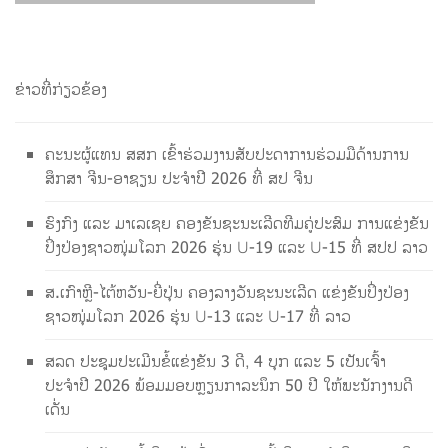
ຂ່າວທີ່ກ່ຽວຂ້ອງ
ຄະນະຜູ້ແທນ ສສກ ເຂົ້າຮ່ວມງານສັບປະດາການຮ່ວມມືດ້ານການ
ສຶກສາ ຈີນ-ອາຊຽນ ປະຈຳປີ 2026 ທີ່ ສປ ຈີນ
ຮົງກົງ ແລະ ມາເລເຊຍ ຄອງຂັນຊະນະເລີດທີມຄູ່ປະສົມ ການແຂ່ງຂັນ
ປິ່ງປ່ອງຊາວໜຸ່ມໂລກ 2026 ຮຸ່ນ U-19 ແລະ U-15 ທີ່ ສປປ ລາວ
ສ.ເກົາຫຼີ-ໄຕ້ຫວັນ-ຍີ່ປຸ່ນ ຄອງລາງວັນຊະນະເລີດ ແຂ່ງຂັນປິ່ງປ່ອງ
ຊາວໜຸ່ມໂລກ 2026 ຮຸ່ນ U-13 ແລະ U-17 ທີ່ ລາວ
ສລດ ປະຊຸມປະເມີນຂໍ້ແຂ່ງຂັນ 3 ດີ, 4 ບຸກ ແລະ 5 ເປັນເຈົ້າ
ປະຈຳປີ 2026 ພ້ອມມອບຫຼຽນກາລະນຶກ 50 ປີ ໃຫ້ພະນັກງານດີ
ເດັ່ນ