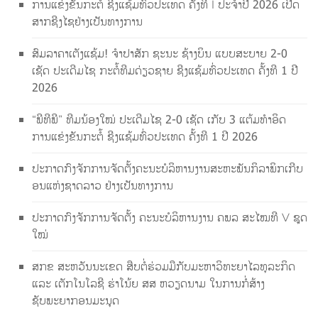
ການແຂ່ງຂັນກະຕໍ້ ຊີງແຊ້ມທົ່ວປະເທດ ຄັ້ງທີ I ປະຈຳປີ 2026 ເປີດ
ສາກຊີງໄຊຢ່າງເປັນທາງການ
ສົມລາຄາເຕັງແຊ້ມ! ຈຳປາສັກ ຊະນະ ຊ້າງບິນ ແບບສະບາຍ 2-0
ເຊັດ ປະເດີມໄຊ ກະຕໍ້ທີມດ່ຽວຊາຍ ຊີງແຊ້ມທົ່ວປະເທດ ຄັ້ງທີ 1 ປີ
2026
“ພີທີພີ” ທີມນ້ອງໃໝ່ ປະເດີມໄຊ 2-0 ເຊັດ ເກັບ 3 ແຕ້ມທຳອິດ
ການແຂ່ງຂັນກະຕໍ້ ຊີງແຊ້ມທົ່ວປະເທດ ຄັ້ງທີ 1 ປີ 2026
ປະກາດກົງຈັກການຈັດຕັ້ງຄະນະບໍລິຫານງານສະຫະພັນກິລາພິກເກີບ
ອນແຫ່ງຊາດລາວ ຢ່າງເປັນທາງການ
ປະກາດກົງຈັກການຈັດຕັ້ງ ຄະນະບໍລິຫານງານ ຄພລ ສະໄໝທີ V ຊຸດ
ໃໝ່
ສກຂ ສະຫວັນນະເຂດ ສືບຕໍ່ຮ່ວມມືກັບມະຫາວິທະຍາໄລທຸລະກິດ
ແລະ ເຕັກໂນໂລຊີ ຮ່າໂນ້ຍ ສສ ຫວຽດນາມ ໃນການກໍ່ສ້າງ
ຊັບພະຍາກອນມະນຸດ