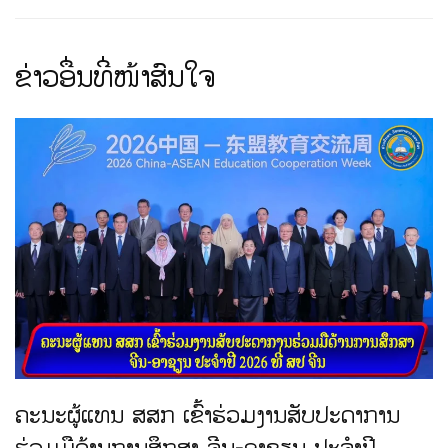
ຂ່າວ​ອື່ນ​ທີ່​ໜ້າ​ສົນ​ໃຈ
ຄະນະຜູ້ແທນ ສສກ ເຂົ້າຮ່ວມງານສັບປະດາການ