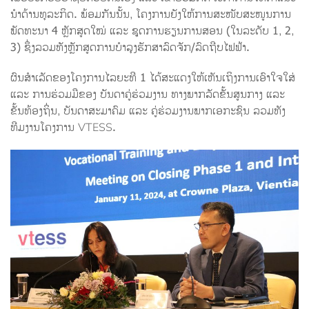
ນໍາດ້ານທຸລະກິດ. ພ້ອມກັນນັ້ນ, ໂຄງການຍັງໃຫ້ການສະໜັບສະໜູນການ
ພັດທະນາ 4 ຫຼັກສູດໃໝ່ ແລະ ຊຸດການຮຽນການສອນ (ໃນລະດັບ 1, 2,
3) ຊຶ່ງລວມທັງຫຼັກສູດການບໍາລຸງຮັກສາລົດຈັກ/ລົດຖີບໄຟຟ້າ.
ຜົນສຳເລັດຂອງໂຄງການໄລຍະທີ 1 ໄດ້ສະແດງໃຫ້ເຫັນເຖິງການເອົາໃຈໃສ່
ແລະ ການຮ່ວມມືຂອງ ບັນດາຄູ່ຮ່ວມງານ ທາງພາກລັດຂັ້ນສູນກາງ ແລະ
ຂັ້ນທ້ອງຖິ່ນ, ບັນດາສະມາຄົມ ແລະ ຄູ່ຮ່ວມງານພາກເອກະຊົນ ລວມທັງ
ທີມງານໂຄງການ VTESS.