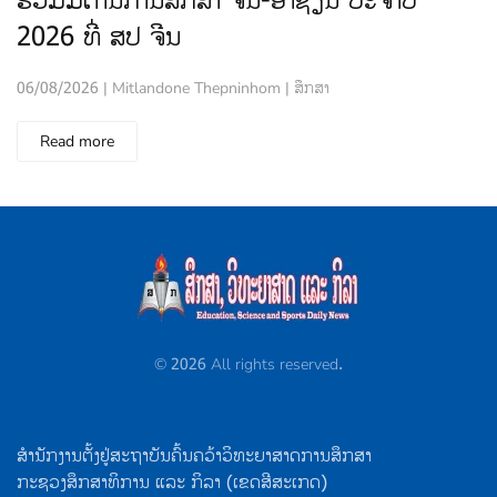
ຮ່ວມມືດ້ານການສຶກສາ ຈີນ-ອາຊຽນ ປະຈຳປີ
2026 ທີ່ ສປ ຈີນ
06/08/2026
|
Mitlandone Thepninhom
|
ສຶກສາ
Read more
©
2026
All rights reserved.
ສຳນັກງານຕັ້ງຢູ່ສະຖາບັນຄົ້ນຄວ້າວິທະຍາສາດການສຶກສາ
ກະຊວງສຶກສາທິການ ແລະ ກິລາ (ເຂດສີສະເກດ)