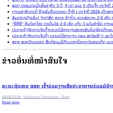
ສລດ ປະຊຸມປະເມີນຂໍ້ແຂ່ງຂັນ 3 ດີ, 4 ບຸກ ແລະ 5 ເປັນເຈົ້າ ປະຈຳ
ການແຂ່ງຂັນກະຕໍ້ ຊີງແຊ້ມທົ່ວປະເທດ ຄັ້ງທີ I ປະຈຳປີ 2026 ເປີດສ
ສົມລາຄາເຕັງແຊ້ມ! ຈຳປາສັກ ຊະນະ ຊ້າງບິນ ແບບສະບາຍ 2-0 ເຊັດ ປະ
“ພີທີພີ” ທີມນ້ອງໃໝ່ ປະເດີມໄຊ 2-0 ເຊັດ ເກັບ 3 ແຕ້ມທຳອິດ ການແຂ
ປະກາດກົງຈັກການຈັດຕັ້ງຄະນະບໍລິຫານງານສະຫະພັນກິລາພິກເກີບອນ
ປະກາດກົງຈັກການຈັດຕັ້ງ ຄະນະບໍລິຫານງານ ຄພລ ສະໄໝທີ V ຊຸດໃ
ສກຂ ສະຫວັນນະເຂດ ສືບຕໍ່ຮ່ວມມືກັບມະຫາວິທະຍາໄລທຸລະກິດ ແລະ
​ຂ່າວ​ອື່ນ​ທີ່​ໜ້າ​ສົນ​ໃຈ
ຄະນະຜູ້ແທນ ສສກ ເຂົ້າຮ່ວມງານສັບປະດາການຮ່ວມມືດ້ານ
06/08/2026 | Mitlandone Thepninhom | ສຶກສາ
Read more