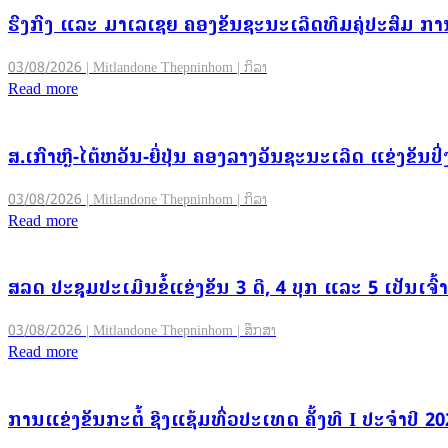
ຮົງກົງ ແລະ ມາເລເຊຍ ຄອງຂັນຊະນະເລີດທີມຄູ່ປະສົມ ການ
03/08/2026 | Mitlandone Thepninhom | ກິລາ
Read more
ສ.ເກົາຫຼີ-ໄຕ້ຫວັນ-ຍີ່ປຸ່ນ ຄອງລາງວັນຊະນະເລີດ ແຂ່ງຂັນ
03/08/2026 | Mitlandone Thepninhom | ກິລາ
Read more
ສລດ ປະຊຸມປະເມີນຂໍ້ແຂ່ງຂັນ 3 ດີ, 4 ບຸກ ແລະ 5 ເປັນເ
03/08/2026 | Mitlandone Thepninhom | ສຶກສາ
Read more
ການແຂ່ງຂັນກະຕໍ້ ຊີງແຊ້ມທົ່ວປະເທດ ຄັ້ງທີ I ປະຈຳປີ 