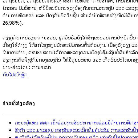
ລັດຖະມົນຕີ, ລັດຖະມົນຕີກະຊວງ ສສກ ໃນຫົວຂໍ້ “ການສຶກສາ, ການຄົ້ນຄວ້
ໄກສອນ ພົມວິຫານ, ຫໍພິພິທະພັນກະຊວງປ້ອງກັນຄວາມສະຫງົບ ແລະ ແຂວງວ
​ຜ່ານການທົດສອບ ແລະ ປ້ອງກັນບົດຈົບຊັ້ນ ເຫັນວ່ານັກສຶກສາທັງໝົດມີຜົ
26,98%).
​ຄຽງຄູ່ກັບການຮຽນ-ການສອນ, ຊຸດອົບຮົມຍັງໄດ້ສ້າງຂະບວນການຢ່າງຟົດຟື
ເຄື່ອງໃຊ້ຕ່າງໆ ໃຫ້ແກ່ໂຮງຮຽນມັດທະຍົມຕອນຕົ້ນຫ້ວຍງາມ ເມືອງວັງວຽງ
​ໃນຕອນທ້າຍ, ຄະນະປະທານໄດ້ກ່າວສະແດງຄວາມຍ້ອງຍໍຊົມເຊີຍຕໍ່ຜົນສຳເລັ
ວຽກງານຕົວຈິງຢູ່ກົມກອງຂອງຕົນ ໃຫ້ມີຄຸນນະພາບ ແລະ ເກີດຜົນປະໂຫຍດສ
ພາບ-ຂ່າວໂດຍ: ການຈະນາ
ກັບ​ໄປ​ໜ້າຫຼັກ
ຂ່າວ​ທີ່​ກ່ຽວ​ຂ້ອງ
ຄະນະຜູ້ແທນ ສສກ ເຂົ້າຮ່ວມງານສັບປະດາການຮ່ວມມືດ້ານການສຶກສາ
ຮົງກົງ ແລະ ມາເລເຊຍ ຄອງຂັນຊະນະເລີດທີມຄູ່ປະສົມ ການແຂ່ງຂັນປ
ສ.ເກົາຫຼີ-ໄຕ້ຫວັນ-ຍີ່ປຸ່ນ ຄອງລາງວັນຊະນະເລີດ ແຂ່ງຂັນປິ່ງປ່ອງຊ