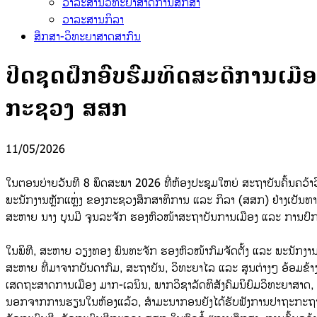
ວາລະສານວິທະຍາສາດການສຶກສາ
ວາລະສານກິລາ
ສຶກສາ-ວິທະຍາສາດສາກົນ
ປິດຊຸດຝຶກອົບຮົມທິດສະດີການເມືອງ
ກະຊວງ ສສກ
11/05/2026
​ໃນຕອນບ່າຍວັນທີ 8 ພຶດສະພາ 2026 ທີ່ຫ້ອງປະຊຸມໃຫຍ່ ສະຖາບັນຄົ້ນຄວ້າວ
ພະນັກງານຫຼັກແຫຼ່ງ ຂອງກະຊວງສຶກສາທິການ ແລະ ກິລາ (ສສກ) ຢ່າງເປ
ສະຫາຍ ນາງ ບຸນມີ ຈຸນລະຈັກ ຮອງຫົວໜ້າສະຖາບັນການເມືອງ ແລະ ການປົກຄ
ໃນພິທີ, ສະຫາຍ ວຽງທອງ ພົນທະຈັກ ຮອງຫົວໜ້າກົມຈັດຕັ້ງ ແລະ ພະນັກງານ ກະ
ສະຫາຍ ທີ່ມາຈາກບັນດາກົມ, ສະຖາບັນ, ວິທະຍາໄລ ແລະ ສູນຕ່າງໆ ອ້ອມຂ້າ
ເສດຖະສາດການເມືອງ ມາກ-ເລນິນ, ພາກວິຊາລັດທິສັງຄົມນິຍົມວິທະຍາສາດ, 
​ນອກຈາກການຮຽນໃນຫ້ອງແລ້ວ, ສໍາມະນາກອນຍັງໄດ້ຮັບຟັງການປາຖະກະຖາ