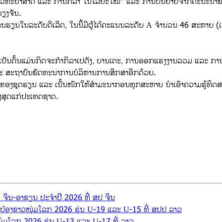
າວິທະຍາສາດ ແລະ ການກິລາ ໃນໄລຍະໃໝ່” ແລະ ການບັນຍາຍຈາກຄະນະນຳພາກສ່ວນ
ຽງຈັນ.
ນການຮຽນໃນລະດັບດີເລີດ, ໃນນີ້ມີຜູ້ໄດ້ຄະແນນລະດັບ A ຈຳນວນ 46 ສະຫາຍ 
້ນ ເປັນຕົ້ນແມ່ນກິດຈະກຳກິລາເປຕັງ, ບານເຕະ, ການອອກແຮງງານລວມ ແລະ ກາ
 ແລະ ສະຖາບັນພັດທະນາການບໍລິຫານການສຶກສາອີກດ້ວຍ.
ດຂອງຊຸດຮຽນ ແລະ ເນັ້ນໜັກໃຫ້ສໍາມະນາກອນທຸກສະຫາຍ ນຳເອົາຄວາມຮູ້ທິດສະ
ູງສຸດແກ່ປະເທດຊາດ.
 ຈີນ-ອາຊຽນ ປະຈຳປີ 2026 ທີ່ ສປ ຈີນ
ິ່ງປ່ອງຊາວໜຸ່ມໂລກ 2026 ຮຸ່ນ U-19 ແລະ U-15 ທີ່ ສປປ ລາວ
າວໜຸ່ມໂລກ 2026 ຮຸ່ນ U-13 ແລະ U-17 ທີ່ ລາວ