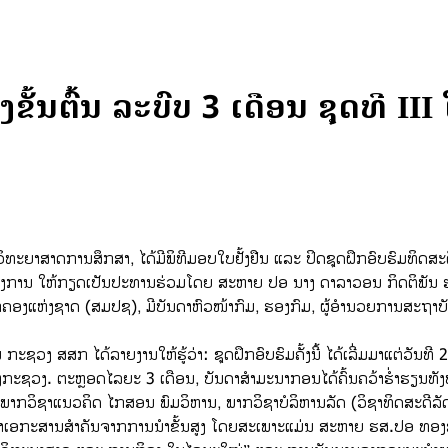
ຂັ້ນຕົ້ນ ລະບົບ 3 ເດືອນ ຊຸດທີ II
ິທະຍາສາດການສຶກສາ, ໄດ້ມີພິທີມອບໃບຢັ້ງຢືນ ແລະ ປິດຊຸດຝຶກອົບຮົມທິດສະດີ
ັນທາງການ ໃຫ້ກຽດເປັນປະທານຮ່ວມໂດຍ ສະຫາຍ ປອ ນາງ ດາລາວອນ ກິດຕິພັ
ອງແຫ່ງຊາດ (ສມປຊ), ມີບັນດາຫົວໜ້າກົມ, ຮອງກົມ, ຜູ້ອຳນວຍການສະຖາບັນ
ຊວງ ສສກ ໄດ້ລາຍງານໃຫ້ຮູ້ວ່າ: ​ຊຸດຝຶກອົບຮົມຄັ້ງນີ້ ໄດ້ເລີ່ມມາແຕ່ວັນທ
ງກະຊວງ. ຕະຫຼອດໄລຍະ 3 ເດືອນ, ບັນດາສໍາມະນາກອນໄດ້ຄົ້ນຄວ້າຮ່ຳຮຽນທັງ
ພາກວິຊາແນວຄິດ ໄກສອນ ພົມວິຫານ, ພາກວິຊາບໍລິຫານລັດ (ວິຊາທິດສະດີລັດ 
ເອກະສານສຳຄັນຈາກການນຳຂັ້ນສູງ ໂດຍສະເພາະແມ່ນ ສະຫາຍ ຮສ.ປອ ທອງສະລ