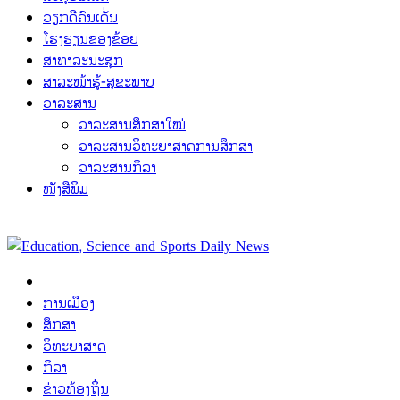
ວຽກດີຄົນເດັ່ນ
ໂຮງຮຽນຂອງຂ້ອຍ
ສາທາລະນະສຸກ
ສາລະໜ້າຮູ້-ສຸຂະພາບ
ວາລະສານ
ວາລະສານສຶກສາໃໝ່
ວາລະສານວິທະຍາສາດການສຶກສາ
ວາລະສານກິລາ
ໜັງສືພິມ
ການເມືອງ
ສຶກສາ
ວິທະຍາສາດ
ກິລາ
ຂ່າວທ້ອງຖິ່ນ