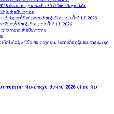
ປີ 2026 ພ້ອມມອບຫຼຽນກາລະນຶກ 50 ປີ ໃຫ້ພະນັກງານດີເດັ່ນ
າກຊີງໄຊຢ່າງເປັນທາງການ
ເດີມໄຊ ກະຕໍ້ທີມດ່ຽວຊາຍ ຊີງແຊ້ມທົ່ວປະເທດ ຄັ້ງທີ 1 ປີ 2026
່ງຂັນກະຕໍ້ ຊີງແຊ້ມທົ່ວປະເທດ ຄັ້ງທີ 1 ປີ 2026
ແຫ່ງຊາດລາວ ຢ່າງເປັນທາງການ
ໝ່
 ເຕັກໂນໂລຊີ ຮ່າໂນ້ຍ ສສ ຫວຽດນາມ ໃນການກໍ່ສ້າງຊັບພະຍາກອນມະນຸດ
ການສຶກສາ ຈີນ-ອາຊຽນ ປະຈຳປີ 2026 ທີ່ ສປ ຈີນ