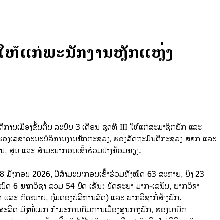
I ໃຫ້ແກ່ພະນັກງານຫຼັກແຫຼ່ງ
ການເມືອງຂັ້ນຕົ້ນ ລະບົບ 3 ເດືອນ ຊຸດທີ III ໃຫ້ແກ່ສະມາຊິກພັກ ແລະ
ນ ຮອງເລຂາຄະນະບໍລິຫານງານພັກກະຊວງ, ຮອງລັດຖະມົນຕີກະຊວງ ສສກ ແລະ
, ສູນ ແລະ ສໍາມະນາກອນເຂົ້າຮ່ວມຢ່າງພ້ອມພຽງ.
ີ 28 ມັງກອນ 2026, ມີສໍາມະນາກອນເຂົ້າຮ່ວມທັງໝົດ 63 ສະຫາຍ, ຍິງ 23
ໝົດ 6 ພາກວິຊາ ລວມ 54 ບົດ ເຊັ່ນ: ປັດຊະຍາ ມາກ-ເລນິນ, ພາກວິຊາ
ແລະ ກົດໝາຍ, ຄຸ້ມຄອງບໍລິຫານລັດ) ແລະ ພາກວິຊາກໍ່ສ້າງພັກ.
ິດ ມັງໜໍ່ເມກ ກໍາມະການກົມການເມືອງສູນກາງພັກ, ຮອງນາຍົກ