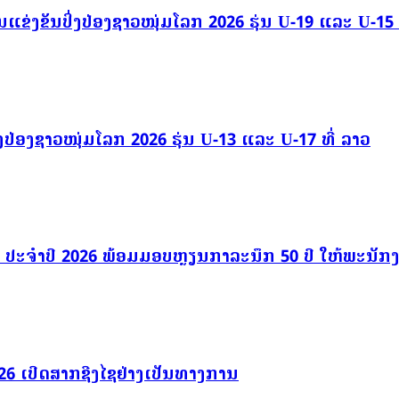
ແຂ່ງຂັນປິ່ງປ່ອງຊາວໜຸ່ມໂລກ 2026 ຮຸ່ນ U-19 ແລະ U-15 
ປິ່ງປ່ອງຊາວໜຸ່ມໂລກ 2026 ຮຸ່ນ U-13 ແລະ U-17 ທີ່ ລາວ
ຈົ້າ ປະຈຳປີ 2026 ພ້ອມມອບຫຼຽນກາລະນຶກ 50 ປີ ໃຫ້ພະນັກງ
2026 ເປີດສາກຊີງໄຊຢ່າງເປັນທາງການ