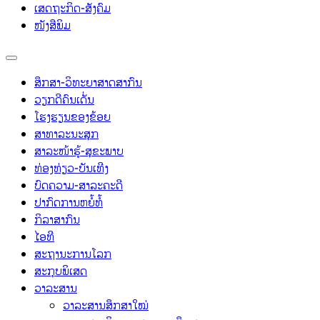
ເສດຖະກິດ-ສັງຄົມ
ໜັງສືພິມ
ສຶກສາ-ວິທະຍາສາດສາກົນ
ວຽກດີຄົນເດັ່ນ
ໂຮງຮຽນຂອງຂ້ອຍ
ສາທາລະນະສຸກ
ສາລະໜ້າຮູ້-ສຸຂະພາບ
ທ່ອງທ່ຽວ-ບັນເທີງ
ບົດຄວາມ-ສາລະຄະດີ
ປາກົດການຫຍໍ້ທໍ້
ກິລາສາກົນ
ໄອທີ
ສະຖານະການໂລກ
ສະກຸບພິເສດ
ວາລະສານ
ວາລະສານສຶກສາໃໝ່