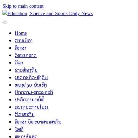
Skip to main content
Home
ການເມືອງ
ສຶກສາ
ວິທະຍາສາດ
ກິລາ
ຂ່າວທ້ອງຖິ່ນ
ເສດຖະກິດ-ສັງຄົມ
ທ່ອງທ່ຽວ-ບັນເທີງ
ບົດຄວາມ-ສາລະຄະດີ
ປາກົດການຫຍໍ້ທໍ້
ສະຖານະການໂລກ
ກິລາສາກົນ
ສຶກສາ-ວິທະຍາສາດສາກົນ
ໄອທີ
ສະກຸບພິເສດ