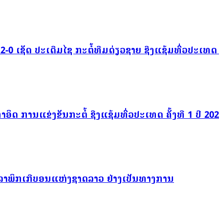
0 ເຊັດ ປະເດີມໄຊ ກະຕໍ້ທີມດ່ຽວຊາຍ ຊີງແຊ້ມທົ່ວປະເທດ ຄັ
ຳອິດ ການແຂ່ງຂັນກະຕໍ້ ຊີງແຊ້ມທົ່ວປະເທດ ຄັ້ງທີ 1 ປີ 20
ລາພິກເກີບອນແຫ່ງຊາດລາວ ຢ່າງເປັນທາງການ