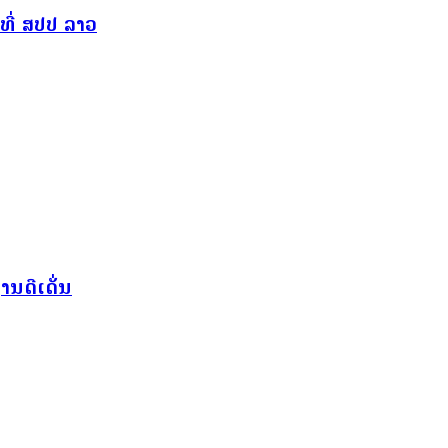
ທີ່ ສປປ ລາວ
ານດີເດັ່ນ