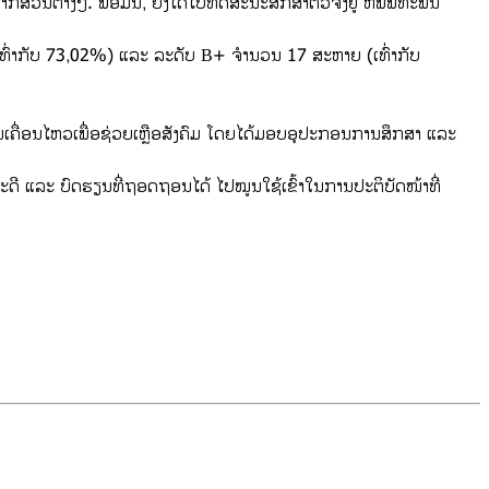
ຕ່າງໆ. ພ້ອມນີ້, ຍັງໄດ້ໄປທັດສະນະສຶກສາຕົວຈິງຢູ່ ຫໍພິພິທະພັນ
(ເທົ່າກັບ 73,02%) ແລະ ລະດັບ B+ ຈຳນວນ 17 ສະຫາຍ (ເທົ່າກັບ
ນເຄື່ອນໄຫວເພື່ອຊ່ວຍເຫຼືອສັງຄົມ ໂດຍໄດ້ມອບອຸປະກອນການສຶກສາ ແລະ
ດີ ແລະ ບົດຮຽນທີ່ຖອດຖອນໄດ້ ໄປໝູນໃຊ້ເຂົ້າໃນການປະຕິບັດໜ້າທີ່