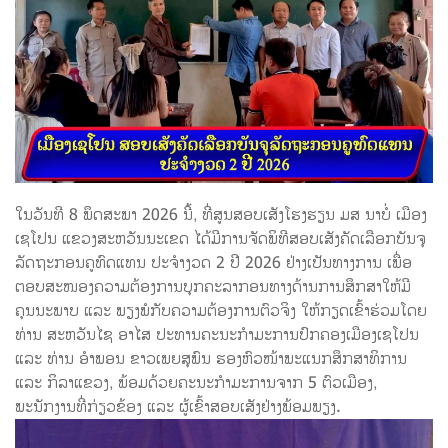
ໃນວັນທີ 8 ພຶດສະພາ 2026 ນີ້, ທີ່ສູນສອບເສັງໂຮງຮຽນ ມສ ນາບໍ່ ເມືອງ
ເຊໂປນ ແຂວງສະຫວັນນະເຂດ ໄດ້ມີການຈັດພິທີສອບເສັງຄັດເລືອກບັນຈຸ
ລັດຖະກອນຄູທົດແທນ ປະຈຳງວດ 2 ປີ 2026 ຢ່າງເປັນທາງການ ເພື່ອ
ຕອບສະໜອງຄວາມຕ້ອງການບຸກຄະລາກອນທາງດ້ານການສຶກສາໃຫ້ມີ
ຄຸນນະພາບ ແລະ ພຽງພໍກັບຄວາມຕ້ອງການຕົວຈິງ ໃຫ້ກຽດເຂົ້າຮ່ວມໂດຍ
ທ່ານ ສະຫວັນໄຊ ອາໄສ ປະທານຄະນະກຳມະການປົກຄອງເມືອງເຊໂປນ
ແລະ ທ່ານ ອຳພອນ ຂາວເພຍສຸພົນ ຮອງຫົວໜ້າພະແນກສຶກສາທິການ
ແລະ ກິລາແຂວງ, ພ້ອມດ້ວຍຄະນະກຳມະການຈາກ 5 ຕົວເມືອງ,
ພະນັກງານທີ່ກ່ຽວຂ້ອງ ແລະ ຜູ້ເຂົ້າສອບເສັງຢ່າງພ້ອມພຽງ.