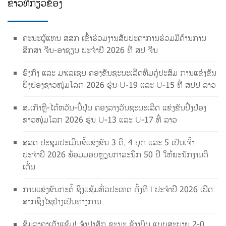
ຂ່າວ​ທີ່​ກ່ຽວ​ຂ້ອງ
ຄະນະຜູ້ແທນ ສສກ ເຂົ້າຮ່ວມງານສັບປະດາການຮ່ວມມືດ້ານການ
ສຶກສາ ຈີນ-ອາຊຽນ ປະຈຳປີ 2026 ທີ່ ສປ ຈີນ
ຮົງກົງ ແລະ ມາເລເຊຍ ຄອງຂັນຊະນະເລີດທີມຄູ່ປະສົມ ການແຂ່ງຂັນ
ປິ່ງປ່ອງຊາວໜຸ່ມໂລກ 2026 ຮຸ່ນ U-19 ແລະ U-15 ທີ່ ສປປ ລາວ
ສ.ເກົາຫຼີ-ໄຕ້ຫວັນ-ຍີ່ປຸ່ນ ຄອງລາງວັນຊະນະເລີດ ແຂ່ງຂັນປິ່ງປ່ອງ
ຊາວໜຸ່ມໂລກ 2026 ຮຸ່ນ U-13 ແລະ U-17 ທີ່ ລາວ
ສລດ ປະຊຸມປະເມີນຂໍ້ແຂ່ງຂັນ 3 ດີ, 4 ບຸກ ແລະ 5 ເປັນເຈົ້າ
ປະຈຳປີ 2026 ພ້ອມມອບຫຼຽນກາລະນຶກ 50 ປີ ໃຫ້ພະນັກງານດີ
ເດັ່ນ
ການແຂ່ງຂັນກະຕໍ້ ຊີງແຊ້ມທົ່ວປະເທດ ຄັ້ງທີ I ປະຈຳປີ 2026 ເປີດ
ສາກຊີງໄຊຢ່າງເປັນທາງການ
ສົມລາຄາເຕັງແຊ້ມ! ຈຳປາສັກ ຊະນະ ຊ້າງບິນ ແບບສະບາຍ 2-0