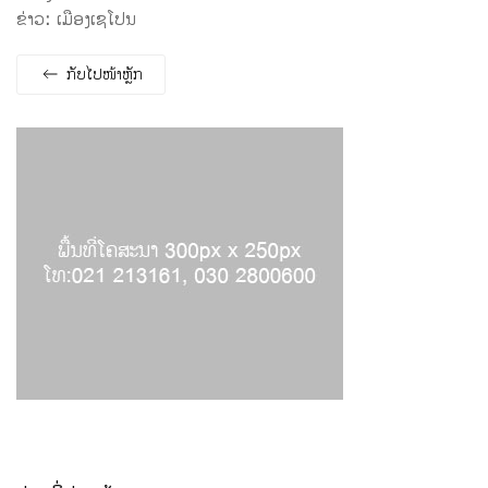
​ຂ່າວ: ເມືອງເຊໂປນ
ກັບ​ໄປ​ໜ້າຫຼັກ