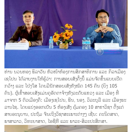
​ທ່ານ ນວນທອງ ພິລາວັນ ຫົວໜ້າຫ້ອງການສຶກສາທິການ ແລະ ກິລາເມືອງ
ເຊໂປນ ໄດ້ລາຍງານໃຫ້ຮູ້ວ່າ: ການສອບເສັງຄັ້ງນີ້ ແມ່ນຈັດຂຶ້ນແບບເປີດ
ກວ້າງ ແລະ ໂປ່ງໃສ ໂດຍມີນັກສອບເສັງທັງໝົດ 145 ຄົນ (ຍິງ 105
ຄົນ). ຜູ້ເຂົ້າສອບເສັງແມ່ນຄູອັດຕາຈ້າງທັງລະດັບແຂວງ ແລະ ເມືອງ ທີ່
ມາຈາກ 5 ຕົວເມືອງຄື: ເມືອງເຊໂປນ, ພີນ, ນອງ, ວິລະບູລີ ແລະ ເມືອງພະ
ລານໄຊ. ໂດຍແບ່ງອອກເປັນ 5 ຫ້ອງເສັງ ຄຸ້ມຄອງ 10 ສາຂາວິຊາ ຕັ້ງແຕ່
ສາຍອະນຸບານ, ປະຖົມ ຈົນເຖິງວິຊາສະເພາະຕ່າງໆ ເຊັ່ນ: ຄະນິດສາດ,
ພາສາລາວ, ວິທະຍາສາດ, ໄອຊີທີ ແລະ ພາລະ-ສິລະປະສຶກສາ.