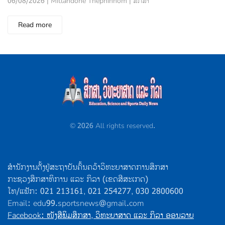
06/08/2026 | Mitlandone Thepninhom | ສຶກສາ
Read more
©
2026
All rights reserved.
ສຳນັກງານຕັ້ງຢູ່ສະຖາບັນຄົ້ນຄວ້າວິທະຍາສາດການສຶກສາ
ກະຊວງສຶກສາທິການ ແລະ ກິລາ (ເຂດສີສະເກດ)
ໂທ/ແຟັກ: 021 213161, 021 254277, 030 2800600
Email: edu99.sportsnews@gmail.com
Facebook: ໜັງສືພິມສຶກສາ, ວິທະຍາສາດ ແລະ ກິລາ ອອນລາຍ