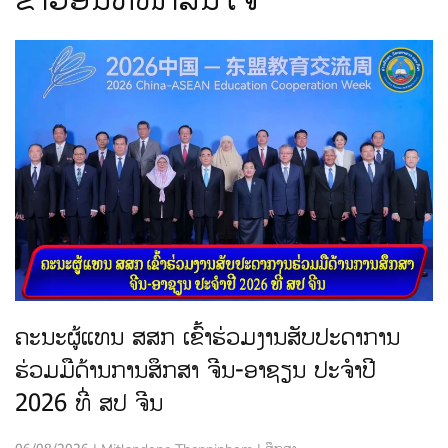
ຄະນະຜູ້ແທນ ສສກ ເຂົ້າຮ່ວມງານສັບປະດາການ
ຮ່ວມມືດ້ານການສຶກສາ ຈີນ-ອາຊຽນ ປະຈຳປີ
2026 ທີ່ ສປ ຈີນ