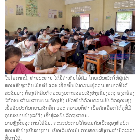
​ໃນໂອກາດນີ້, ທ່ານປະທານ ໄດ້ມີຄຳເຫັນໂອ້ລົມ ໂດຍເນັ້ນໜັກໃຫ້ຜູ້ເຂົ້າ
ສອບເສັງທຸກຄົນ ​ມີສະຕິ ແລະ ເຊື່ອໝັ້ນໃນຄວາມຮູ້ຄວາມສາມາດທີ່ໄດ້
ສະສົມມາ; ​ຕ້ອງເຄົາລົບກົດລະບຽບການສອບເສັງຢ່າງເຂັ້ມງວດ; ຮຽກຮ້ອງ
ໃຫ້ຄະນະກຳມະການຍາມຫ້ອງເສັງ ເຮັດໜ້າທີ່ດ້ວຍຄວາມຮັບຜິດຊອບສູງ
ເພື່ອຮັບປະກັນຄວາມສັກສິດ ແລະ ຄວາມຍຸຕິທຳ ເພື່ອຄັດເລືອກໄດ້ຄູທີ່ມີ
ຄຸນນະພາບຢ່າງແທ້ຈິງ ເຂົ້າສູ່ລະບົບລັດຖະກອນ.
​ພາຍຫຼັງສິ້ນສຸດການໂອ້ລົມ, ຄະນະປະທານໄດ້ຮ່ວມກັນເປີດຊອງຫົວບົດ
ສອບເສັງຢ່າງເປັນທາງການ ເພື່ອເລີ່ມດຳເນີນການສອບເສັງຕາມກຳນົດເວລາ
ທີ່ວາງໄວ້.