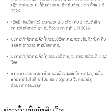
ເຊັດ ປະເດີມໄຊ ກະຕໍ້ທີມດ່ຽວຊາຍ ຊີງແຊ້ມທົ່ວປະເທດ ຄັ້ງທີ 1 ປີ
2026
“ພີທີພີ” ທີມນ້ອງໃໝ່ ປະເດີມໄຊ 2-0 ເຊັດ ເກັບ 3 ແຕ້ມທຳອິດ
ການແຂ່ງຂັນກະຕໍ້ ຊີງແຊ້ມທົ່ວປະເທດ ຄັ້ງທີ 1 ປີ 2026
ປະກາດກົງຈັກການຈັດຕັ້ງຄະນະບໍລິຫານງານສະຫະພັນກິລາພິກເກີບ
ອນແຫ່ງຊາດລາວ ຢ່າງເປັນທາງການ
ປະກາດກົງຈັກການຈັດຕັ້ງ ຄະນະບໍລິຫານງານ ຄພລ ສະໄໝທີ V ຊຸດ
ໃໝ່
ສກຂ ສະຫວັນນະເຂດ ສືບຕໍ່ຮ່ວມມືກັບມະຫາວິທະຍາໄລທຸລະກິດ
ແລະ ເຕັກໂນໂລຊີ ຮ່າໂນ້ຍ ສສ ຫວຽດນາມ ໃນການກໍ່ສ້າງ
ຊັບພະຍາກອນມະນຸດ
​ຂ່າວ​ອື່ນ​ທີ່​ໜ້າ​ສົນ​ໃຈ