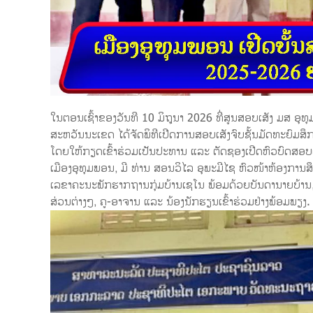
ໃນຕອນເຊົ້າຂອງວັນທີ 10 ມິຖຸນາ 2026 ທີ່ສູນສອບເສັງ ມສ ອຸ
ສະຫວັນນະເຂດ ໄດ້ຈັດພິທີເປີດການສອບເສັງຈົບຊັ້ນມັດທະຍົມສ
ໂດຍໃຫ້ກຽດເຂົ້າຮ່ວມເປັນປະທານ ແລະ ຕັດຊອງເປີດຫົວບົດສອ
ເມືອງອຸທຸມພອນ, ມີ ທ່ານ ສອນວິໄລ ອຸພະມີໄຊ ຫົວໜ້າຫ້ອງການສ
ເລຂາຄະນະພັກຮາກຖານກຸ່ມບ້ານເຊໂນ ພ້ອມດ້ວຍບັນດານາຍບ້ານ
ສ່ວນຕ່າງໆ, ຄູ-ອາຈານ ແລະ ນ້ອງນັກຮຽນເຂົ້າຮ່ວມຢ່າງພ້ອມພຽງ.