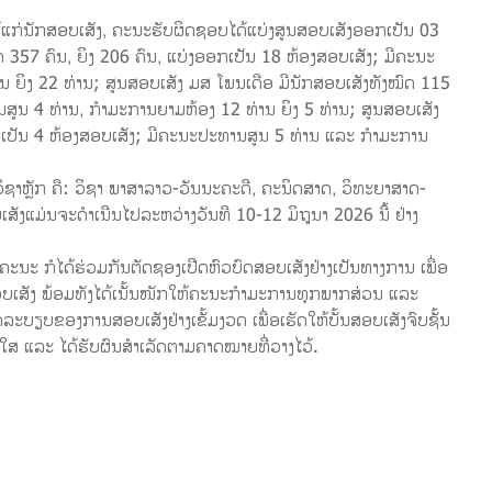
່ນັກສອບເສັງ, ຄະນະຮັບຜິດຊອບໄດ້ແບ່ງສູນສອບເສັງອອກເປັນ 03
 357 ຄົນ, ຍິງ 206 ຄົນ, ແບ່ງອອກເປັນ 18 ຫ້ອງສອບເສັງ; ມີຄະນະ
 ຍິງ 22 ທ່ານ; ສູນສອບເສັງ ມສ ໂພນເດືອ ມີນັກສອບເສັງທັງໝົດ 115
ນສູນ 4 ທ່ານ, ກຳມະການຍາມຫ້ອງ 12 ທ່ານ ຍິງ 5 ທ່ານ; ສູນສອບເສັງ
ອກເປັນ 4 ຫ້ອງສອບເສັງ; ມີຄະນະປະທານສູນ 5 ທ່ານ ແລະ ກຳມະການ
ິຊາຫຼັກ ຄື: ວິຊາ ພາສາລາວ-ວັນນະຄະດີ, ຄະນິດສາດ, ວິທະຍາສາດ-
ງແມ່ນຈະດຳເນີນໄປລະຫວ່າງວັນທີ 10-12 ມິຖຸນາ 2026 ນີ້ ຢ່າງ
ຄະນະ ກໍໄດ້ຮ່ວມກັນຕັດຊອງເປີດຫົວບົດສອບເສັງຢ່າງເປັນທາງການ ເພື່ອ
ັງ ພ້ອມທັງໄດ້ເນັ້ນໜັກໃຫ້ຄະນະກຳມະການທຸກພາກສ່ວນ ແລະ
ລະບຽບຂອງການສອບເສັງຢ່າງເຂັ້ມງວດ ເພື່ອເຮັດໃຫ້ບັ້ນສອບເສັງຈົບຊັ້ນ
ໃສ ແລະ ໄດ້ຮັບຜົນສຳເລັດຕາມຄາດໝາຍທີ່ວາງໄວ້.