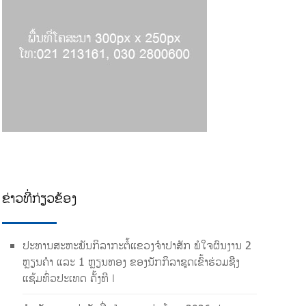
ຂ່າວ​ທີ່​ກ່ຽວ​ຂ້ອງ
ປະທານສະຫະພັນກິລາກະຕໍ້ແຂວງຈຳປາສັກ ພໍໃຈຜົນງານ 2
ຫຼຽນຄຳ ແລະ 1 ຫຼຽນທອງ ຂອງນັກກິລາຊຸດເຂົ້າຮ່ວມຊີງ
ແຊ້ມທົ່ວປະເທດ ຄັ້ງທີ I