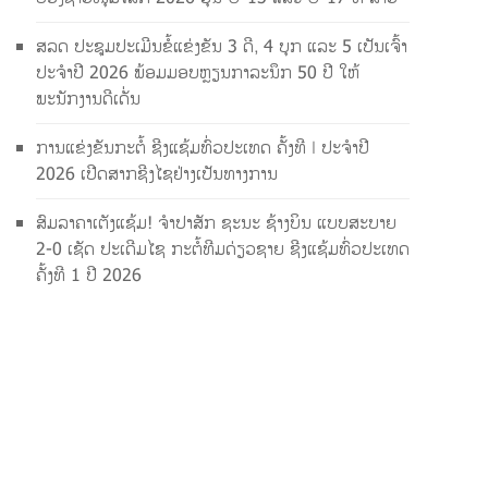
ສລດ ປະຊຸມປະເມີນຂໍ້ແຂ່ງຂັນ 3 ດີ, 4 ບຸກ ແລະ 5 ເປັນເຈົ້າ
ປະຈຳປີ 2026 ພ້ອມມອບຫຼຽນກາລະນຶກ 50 ປີ ໃຫ້
ພະນັກງານດີເດັ່ນ
ການແຂ່ງຂັນກະຕໍ້ ຊີງແຊ້ມທົ່ວປະເທດ ຄັ້ງທີ I ປະຈຳປີ
2026 ເປີດສາກຊີງໄຊຢ່າງເປັນທາງການ
ສົມລາຄາເຕັງແຊ້ມ! ຈຳປາສັກ ຊະນະ ຊ້າງບິນ ແບບສະບາຍ
2-0 ເຊັດ ປະເດີມໄຊ ກະຕໍ້ທີມດ່ຽວຊາຍ ຊີງແຊ້ມທົ່ວປະເທດ
ຄັ້ງທີ 1 ປີ 2026