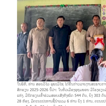
ໃນພິທີ, ທ່ານ ສອນວິໄລ ອຸພະມີໄຊ ໄດ້ຂຶ້ນກ່າວລາຍງານສະພາບ
ສົກຮຽນ 2025-2026 ນີ້ວ່າ: ໃນທົ່ວເມືອງອຸທຸມພອນ ມີໂຮງຮຽນມັ
ແຫ່ງ, ມີນັກຮຽນເຂົ້າຮ່ວມສອບເສັງທັງໝົດ 544 ຄົນ, ຍິງ 303 ຄ
28 ຫ້ອງ, ມີຄະນະປະທານຊີ້ນຳລວມ 6 ທ່ານ ຍິງ 1 ທ່ານ, ຄະນະ