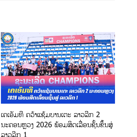
ເຄເອັມທີ ຄວ້າແຊ້ມບານເຕະ ລາວລີກ 2
ຈຳປ
ນະຄອນຫຼວງ 2026 ພ້ອມສິດເລື່ອນຊັ້ນຂຶ້ນສູ່
ກິລ
ລາວລີກ 1
ທ່າ