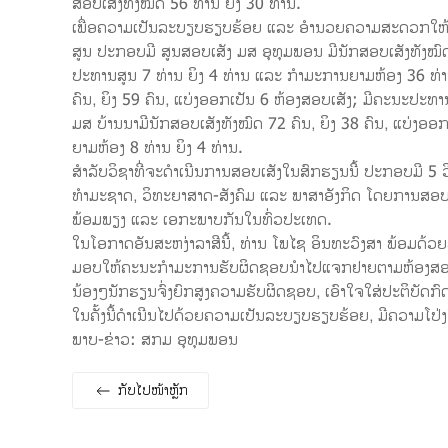
ສອບເສັງທັງໝົດ 56 ທ່ານ ຍິງ 30 ທ່ານ.
ເພື່ອຄວາມເປັນລະບຽບຮຽບຮ້ອຍ ແລະ ອຳນວຍຄວາມສະດວກໃຫ້ແກ
ສູນ ປະກອບມີ ສູນສອບເສັງ ມສ ອຸທຸມພອນ ມີນັກສອບເສັງທັງໝົດ
ປະທານສູນ 7 ທ່ານ ຍິງ 4 ທ່ານ ແລະ ກຳມະການຍາມຫ້ອງ 36 ທ່ານ
ຄົນ, ຍິງ 59 ຄົນ, ແບ່ງອອກເປັນ 6 ຫ້ອງສອບເສັງ; ມີຄະນະປະທາ
ມສ ບ້ານນາມີນັກສອບເສັງທັງໝົດ 72 ຄົນ, ຍິງ 38 ຄົນ, ແບ່ງອ
ຍາມຫ້ອງ 8 ທ່ານ ຍິງ 4 ທ່ານ.
ສຳລັບວິຊາທີ່ຈະດຳເນີນການສອບເສັງໃນສົກຮຽນນີ້ ປະກອບມີ 5 ວ
ທຳມະຊາດ, ວິທະຍາສາດ-ສັງຄົມ ແລະ ພາສາອັງກິດ ໂດຍການສອບເສັ
ພ້ອມພຽງ ແລະ ເອກະພາບກັນໃນທົ່ວປະເທດ.
ໃນໂອກາດອັນສະຫງ່າລາສີນີ້, ທ່ານ ໂພໄຊ ອິນທະວົງສາ ພ້ອມດ້ວຍ
ມອບໃຫ້ຄະນະກຳມະການຮັບຜິດຊອບນຳໄປແຈກຢາຍຕາມຫ້ອງສອບເສ
ນ້ອງໆນັກຮຽນຈົ່ງຍົກສູງຄວາມຮັບຜິດຊອບ, ເອົາໃຈໃສ່ປະຕິບັດກົດ
ໃນຄັ້ງນີ້ດຳເນີນໄປດ້ວຍຄວາມເປັນລະບຽບຮຽບຮ້ອຍ, ມີຄວາມໂປ່ງ
ພາບ-ຂ່າວ: ສກມ ອຸທຸມພອນ
ກັບ​ໄປ​ໜ້າຫຼັກ