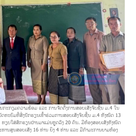
ການກະກຽມຄວາມພ້ອມ ແລະ ການຈັດຕັ້ງການສອບເສັງຈົບຊັ້ນ ມ.4 ໃນ
ດທະຍົມທີ່ສົ່ງນັກຮຽນເຂົ້າຮ່ວມການສອບເສັງຈົບຊັ້ນ ມ.4 ທັງໝົດ 13
ົນ ທຽບໃສ່ສົກຮຽນຜ່ານມາແມ່ນຫຼຸດລົງ 20 ຄົນ. ມີຫ້ອງສອບເສັງທັງໝົດ
ປະທານສູນສອບເສັງ 16 ທ່ານ ຍິງ 4 ທ່ານ ແລະ ມີກຳມະການຍາມຫ້ອງ