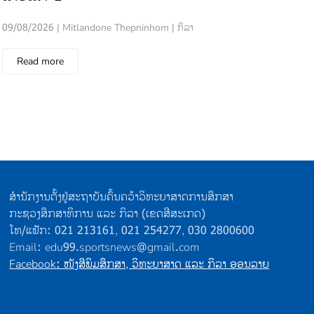
ກະ
09/08/2026 | Mitlandone Thepninhom | ກິລາ
09/0
Read more
R
ສຳນັກງານຕັ້ງຢູ່ສະຖາບັນຄົ້ນຄວ້າວິທະຍາສາດການສຶກສາ
ກະຊວງສຶກສາທິການ ແລະ ກິລາ (ເຂດສີສະເກດ)
ໂທ/ແຟັກ: 021 213161, 021 254277, 030 2800600
Email: edu99.sportsnews@gmail.com
Facebook: ໜັງສືພິມສຶກສາ, ວິທະຍາສາດ ແລະ ກິລາ ອອນລາຍ