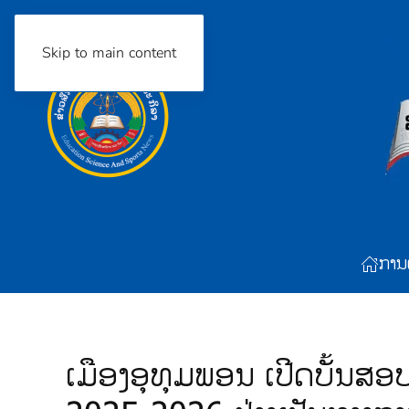
Skip to main content
ການ
ເມືອງອຸທຸມພອນ ເປີດບັ້ນສອ