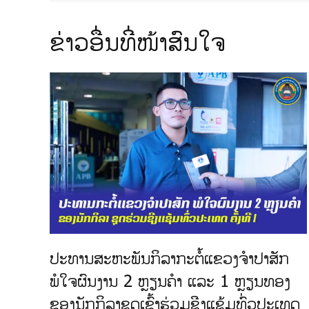
​ຂ່າວ​ອື່ນ​ທີ່​ໜ້າ​ສົນ​ໃຈ
ປະທານສະຫະພັນກິລາກະຕໍ້ແຂວງຈຳປາສັກ
ພໍໃຈຜົນງານ 2 ຫຼຽນຄຳ ແລະ 1 ຫຼຽນທອງ
ຂອງນັກກິລາຊຸດເຂົ້າຮ່ວມຊີງແຊ້ມທົ່ວປະເທດ