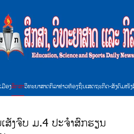
ເມືອງ
ສຶກສາ
ວິທະຍາສາດ
ກິລາ
ຂ່າວທ້ອງຖິ່ນ
ເສດຖະກິດ-ສັງຄົມ
ໜັງ
ບເສັງຈົບ ມ.4 ປະຈຳສົກຮຽນ