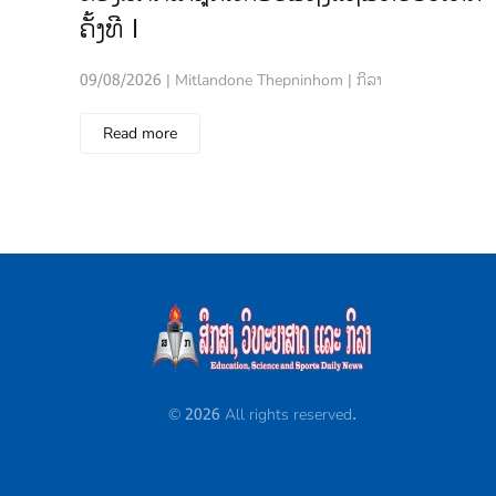
ຄັ້ງທີ I
09/08/2026 | Mitlandone Thepninhom | ກິລາ
Read more
©
2026
All rights reserved.