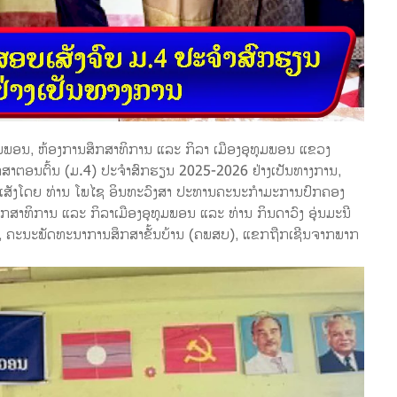
ທຸມພອນ, ຫ້ອງການສຶກສາທິການ ແລະ ກິລາ ເມືອງອຸທຸມພອນ ແຂວງ
ຶກສາຕອນຕົ້ນ (ມ.4) ປະຈຳສົກຮຽນ 2025-2026 ຢ່າງເປັນທາງການ,
ບເສັງໂດຍ ທ່ານ ໂພໄຊ ອິນທະວົງສາ ປະທານຄະນະກຳມະການປົກຄອງ
ຶກສາທິການ ແລະ ກິລາເມືອງອຸທຸມພອນ ແລະ ທ່ານ ກິນດາວົງ ອຸ່ນມະນີ
, ຄະນະພັດທະນາການສຶກສາຂັ້ນບ້ານ (ຄພສບ), ແຂກຖືກເຊີນຈາກພາກ