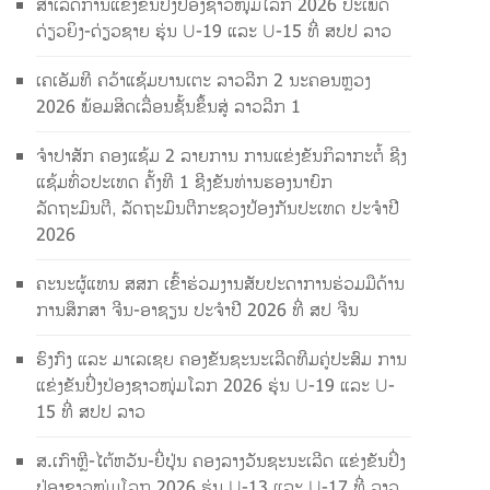
ສຳເລັດການແຂ່ງຂັນປິ່ງປ່ອງຊາວໜຸ່ມໂລກ 2026 ປະເພດ
ດ່ຽວຍິງ-ດ່ຽວຊາຍ ຮຸ່ນ U-19 ແລະ U-15 ທີ່ ສປປ ລາວ
ເຄເອັມທີ ຄວ້າແຊ້ມບານເຕະ ລາວລີກ 2 ນະຄອນຫຼວງ
2026 ພ້ອມສິດເລື່ອນຊັ້ນຂຶ້ນສູ່ ລາວລີກ 1
ຈຳປາສັກ ຄອງແຊ້ມ 2 ລາຍການ ການແຂ່ງຂັນກິລາກະຕໍ້ ຊີງ
ແຊ້ມທົ່ວປະເທດ ຄັ້ງທີ 1 ຊີງຂັນທ່ານຮອງນາຍົກ
ລັດຖະມົນຕີ, ລັດຖະມົນຕີກະຊວງປ້ອງກັນປະເທດ ປະຈຳປີ
2026
ຄະນະຜູ້ແທນ ສສກ ເຂົ້າຮ່ວມງານສັບປະດາການຮ່ວມມືດ້ານ
ການສຶກສາ ຈີນ-ອາຊຽນ ປະຈຳປີ 2026 ທີ່ ສປ ຈີນ
ຮົງກົງ ແລະ ມາເລເຊຍ ຄອງຂັນຊະນະເລີດທີມຄູ່ປະສົມ ການ
ແຂ່ງຂັນປິ່ງປ່ອງຊາວໜຸ່ມໂລກ 2026 ຮຸ່ນ U-19 ແລະ U-
15 ທີ່ ສປປ ລາວ
ສ.ເກົາຫຼີ-ໄຕ້ຫວັນ-ຍີ່ປຸ່ນ ຄອງລາງວັນຊະນະເລີດ ແຂ່ງຂັນປິ່ງ
ປ່ອງຊາວໜຸ່ມໂລກ 2026 ຮຸ່ນ U-13 ແລະ U-17 ທີ່ ລາວ