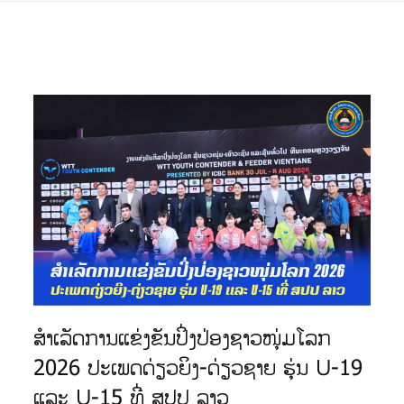
ສຳເລັດການແຂ່ງຂັນປິ່ງປ່ອງຊາວໜຸ່ມໂລກ
2026 ປະເພດດ່ຽວຍິງ-ດ່ຽວຊາຍ ຮຸ່ນ U-19
ແລະ U-15 ທີ່ ສປປ ລາວ