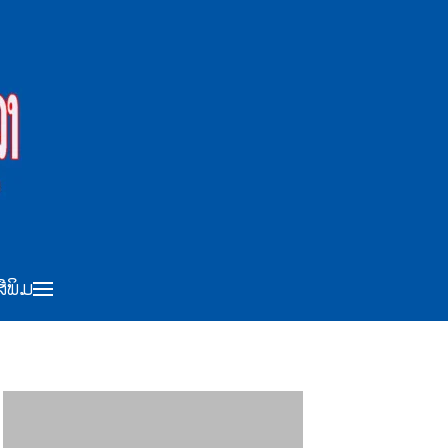
ສືພິມ