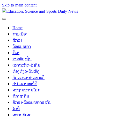
Skip to main content
Home
ການເມືອງ
ສຶກສາ
ວິທະຍາສາດ
ກິລາ
ຂ່າວທ້ອງຖິ່ນ
ເສດຖະກິດ-ສັງຄົມ
ທ່ອງທ່ຽວ-ບັນເທີງ
ບົດຄວາມ-ສາລະຄະດີ
ປາກົດການຫຍໍ້ທໍ້
ສະຖານະການໂລກ
ກິລາສາກົນ
ສຶກສາ-ວິທະຍາສາດສາກົນ
ໄອທີ
ສະກຸບພິເສດ