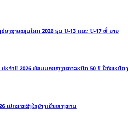
ປິ່ງປ່ອງຊາວໜຸ່ມໂລກ 2026 ຮຸ່ນ U-13 ແລະ U-17 ທີ່ ລາວ
ຈົ້າ ປະຈຳປີ 2026 ພ້ອມມອບຫຼຽນກາລະນຶກ 50 ປີ ໃຫ້ພະນັກງ
2026 ເປີດສາກຊີງໄຊຢ່າງເປັນທາງການ