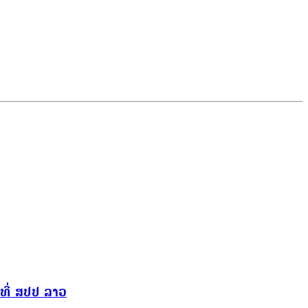
ທີ່ ສປປ ລາວ