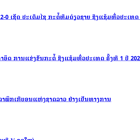
0 ເຊັດ ປະເດີມໄຊ ກະຕໍ້ທີມດ່ຽວຊາຍ ຊີງແຊ້ມທົ່ວປະເທດ ຄັ
ຳອິດ ການແຂ່ງຂັນກະຕໍ້ ຊີງແຊ້ມທົ່ວປະເທດ ຄັ້ງທີ 1 ປີ 20
ລາພິກເກີບອນແຫ່ງຊາດລາວ ຢ່າງເປັນທາງການ