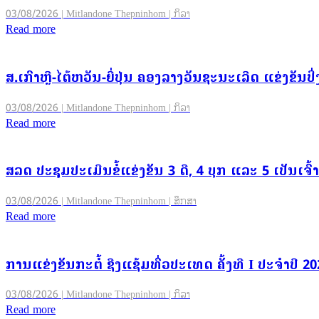
03/08/2026 | Mitlandone Thepninhom | ກິລາ
Read more
ສ.ເກົາຫຼີ-ໄຕ້ຫວັນ-ຍີ່ປຸ່ນ ຄອງລາງວັນຊະນະເລີດ ແຂ່ງຂັນ
03/08/2026 | Mitlandone Thepninhom | ກິລາ
Read more
ສລດ ປະຊຸມປະເມີນຂໍ້ແຂ່ງຂັນ 3 ດີ, 4 ບຸກ ແລະ 5 ເປັນເ
03/08/2026 | Mitlandone Thepninhom | ສຶກສາ
Read more
ການແຂ່ງຂັນກະຕໍ້ ຊີງແຊ້ມທົ່ວປະເທດ ຄັ້ງທີ I ປະຈຳປີ 
03/08/2026 | Mitlandone Thepninhom | ກິລາ
Read more