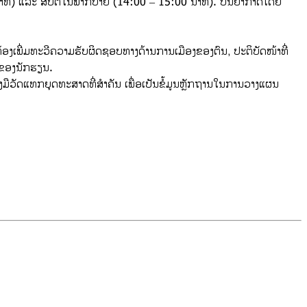
 ນາທີ) ແລະ ສືບຕໍ່ໃນພາກບ່າຍ (14:00 – 15:00 ນາທີ). ບັນຍາກາດໂດຍ
ງເພີ່ມທະວີຄວາມຮັບຜິດຊອບທາງດ້ານການເມືອງຂອງຕົນ, ປະຕິບັດໜ້າທີ່
ງຂອງນັກຮຽນ.
ງມືວັດແທກຍຸດທະສາດທີ່ສຳຄັນ ເພື່ອເປັນຂໍ້ມູນຫຼັກຖານໃນການວາງແຜນ