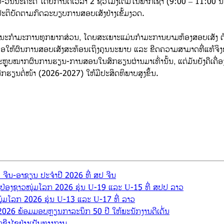
ລາວ-ວັນນະຄະດີ ໂດຍກຳນົດເວລາ 2 ຊົ່ວໂມງເຕັມໃນພາກເຊົ້າ (9:00 – 11:00
ຕິບັດຕາມກົດລະບຽບການສອບເສັງຢ່າງເຂັ້ມງວດ.
້ຄະນະກຳມະການທຸກພາກສ່ວນ, ໂດຍສະເພາະແມ່ນກຳມະການຍາມຫ້ອງສອບເສັງ ຕ້ອ
່ອໃຫ້ຜົນການສອບເສັງສະທ້ອນເຖິງຄຸນນະພາບ ແລະ ຂີດຄວາມສາມາດທີ່ແທ້ຈິ
ຫຼຸບໝາກຜົນການຮຽນ-ການສອນໃນສົກຮຽນຜ່ານມາເທົ່ານັ້ນ, ແຕ່ມັນຍັງຄືເຄື່ອ
ຽນຕໍ່ໜ້າ (2026-2027) ໃຫ້ມີປະສິດທິພາບສູງຂຶ້ນ.
 ຈີນ-ອາຊຽນ ປະຈຳປີ 2026 ທີ່ ສປ ຈີນ
ິ່ງປ່ອງຊາວໜຸ່ມໂລກ 2026 ຮຸ່ນ U-19 ແລະ U-15 ທີ່ ສປປ ລາວ
າວໜຸ່ມໂລກ 2026 ຮຸ່ນ U-13 ແລະ U-17 ທີ່ ລາວ
ປີ 2026 ພ້ອມມອບຫຼຽນກາລະນຶກ 50 ປີ ໃຫ້ພະນັກງານດີເດັ່ນ
າກຊີງໄຊຢ່າງເປັນທາງການ