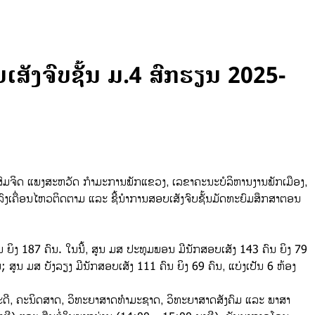
ັງຈົບຊັ້ນ ມ.4 ສົກຮຽນ 2025-
ສົມຈິດ ແພງສະຫວັດ ກຳມະການພັກແຂວງ, ເລຂາຄະນະບໍລິຫານງານພັກເມືອງ,
ເຄື່ອນໄຫວຕິດຕາມ ແລະ ຊີ້ນຳການສອບເສັງຈົບຊັ້ນມັດທະຍົມສຶກສາຕອນ
 ຍິງ 187 ຄົນ. ໃນນີ້, ສູນ ມສ ປະທຸມພອນ ມີນັກສອບເສັງ 143 ຄົນ ຍິງ 79
ູນ ມສ ບັງລຽງ ມີນັກສອບເສັງ 111 ຄົນ ຍິງ 69 ຄົນ, ແບ່ງເປັນ 6 ຫ້ອງ
ະຄະດີ, ຄະນິດສາດ, ວິທະຍາສາດທຳມະຊາດ, ວິທະຍາສາດສັງຄົມ ແລະ ພາສາ