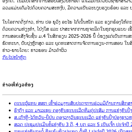
ອັງກິດ. ໃນມື້ເປີດສາກການສອບເສັງວັນທຳອິດ ໄດ້ເລີ່ມຕົ້ນດ້ວຍວິຊາພາສາ
ລວມແມ່ນເຕັມໄປດ້ວຍຄວາມສະຫງົບ, ມີຄວາມເປັນລະບຽບຮຽບຮ້ອຍ ແລະ ປະ
ໃນໂອກາດດັ່ງກ່າວ, ທ່ານ ປອ ພູວົງ ອະໄພ ໄດ້ເນັ້ນໜັກ ແລະ ຮຽກຮ້ອງໃຫ
ດ້ວຍຄວາມທ່ຽງທຳ, ໂປ່ງໃສ ແລະ ປາສະຈາກການທຸຈະລິດໃນທຸກຮູບແບບ ເພື
ການສອບເສັງຈົບຊັ້ນ ມ.4 ໃນສົກຮຽນ 2025-2026 ນີ້ ບໍ່ພຽງແຕ່ເປັນການສະ
ພັດທະນາ, ປັບປຸງຫຼັກສູດ ແລະ ຍຸດທະສາດການຈັດການຮຽນ-ການສອນ ໃນສົກຮ
ຂ່າວ-ພາບໂດຍ: ຂາວພອນ ມ້າວຄຳຜິວ
ກັບ​ໄປ​ໜ້າຫຼັກ
ຂ່າວ​ທີ່​ກ່ຽວ​ຂ້ອງ
ຄະນະຜູ້ແທນ ສສກ ເຂົ້າຮ່ວມງານສັບປະດາການຮ່ວມມືດ້ານການສຶກສາ
ຮົງກົງ ແລະ ມາເລເຊຍ ຄອງຂັນຊະນະເລີດທີມຄູ່ປະສົມ ການແຂ່ງຂັນປ
ສ.ເກົາຫຼີ-ໄຕ້ຫວັນ-ຍີ່ປຸ່ນ ຄອງລາງວັນຊະນະເລີດ ແຂ່ງຂັນປິ່ງປ່ອງຊ
ສລດ ປະຊຸມປະເມີນຂໍ້ແຂ່ງຂັນ 3 ດີ, 4 ບຸກ ແລະ 5 ເປັນເຈົ້າ ປະຈຳ
ການແຂ່ງຂັນກະຕໍ້ ຊີງແຊ້ມທົ່ວປະເທດ ຄັ້ງທີ I ປະຈຳປີ 2026 ເປີດສ