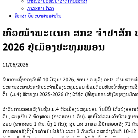
ວາລະສານວິທະຍາສາດການສຶກສາ
ວາລະສານກິລາ
ສຶກສາ-ວິທະຍາສາດສາກົນ
ຫົວໜ້າພະແນກ ສກຂ ຈຳປາສັກ ພ້ອ
2026 ຢູ່ເມືອງປະທຸມພອນ
11/06/2026
ໃນຕອນເຊົ້າຂອງວັນທີ 10 ມິຖຸນາ 2026, ທ່ານ ປອ ພູວົງ ອະໄພ ກຳມະກາ
ປະທານສະພາປະຊາຊົນປະຈຳເມືອງປະທຸມພອນ ພ້ອມດ້ວຍຫົວໜ້າຫ້ອງການສຶກສ
ຕົ້ນ (ມ.4) ສົກຮຽນ 2025-2026 ຢ່າງໃກ້ຊິດ ຢູ່ທີ່ສູນສອບເສັງໂຮງຮຽນມ
ສຳລັບການສອບເສັງຈົບຊັ້ນ ມ.4 ທົ່ວເມືອງປະທຸມພອນ ໃນປີນີ້ ໄດ້ແບ່ງອອກ
ຄົນ, ແບ່ງເປັນ 7 ຫ້ອງສອບ (ຂາດສອບ 1 ຄົນ). ສູນນີ້ໄດ້ລວມເອົານັກຮຽນຈ
ສອບ (ຂາດສອບ 1 ຄົນ, ຍິງ 1 ຄົນ); ສູນ ມສ ແກແລ ມີນັກສອບເສັງ 71 ຄົນ
ການສອບເສັງຄັ້ງນີ້ຈະດຳເນີນໄປເປັນເວລາ 3 ວັນເຕັມ ລະຫວ່າງວັນທີ 10-