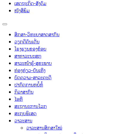
ເສດຖະກິດ-ສັງຄົມ
ໜັງສືພິມ
ສຶກສາ-ວິທະຍາສາດສາກົນ
ວຽກດີຄົນເດັ່ນ
ໂຮງຮຽນຂອງຂ້ອຍ
ສາທາລະນະສຸກ
ສາລະໜ້າຮູ້-ສຸຂະພາບ
ທ່ອງທ່ຽວ-ບັນເທີງ
ບົດຄວາມ-ສາລະຄະດີ
ປາກົດການຫຍໍ້ທໍ້
ກິລາສາກົນ
ໄອທີ
ສະຖານະການໂລກ
ສະກຸບພິເສດ
ວາລະສານ
ວາລະສານສຶກສາໃໝ່