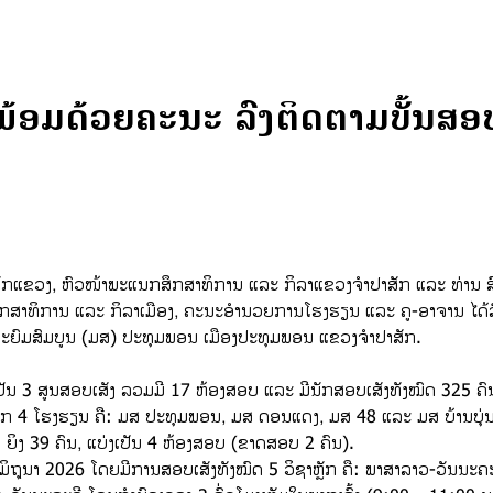
ມດ້ວຍຄະນະ ລົງຕິດຕາມບັ້ນສອບເສ
ນພັກແຂວງ, ຫົວໜ້າພະແນກສຶກສາທິການ ແລະ ກິລາແຂວງຈຳປາສັກ ແລະ ທ່ານ 
າທິການ ແລະ ກິລາເມືອງ, ຄະນະອຳນວຍການໂຮງຮຽນ ແລະ ຄູ-ອາຈານ ໄດ້ລົງ
ັດທະຍົມສົມບູນ (ມສ) ປະທຸມພອນ ເມືອງປະທຸມພອນ ແຂວງຈຳປາສັກ.
ເປັນ 3 ສູນສອບເສັງ ລວມມີ 17 ຫ້ອງສອບ ແລະ ມີນັກສອບເສັງທັງໝົດ 325 ຄົນ
າກ 4 ໂຮງຮຽນ ຄື: ມສ ປະທຸມພອນ, ມສ ດອນແດງ, ມສ 48 ແລະ ມສ ບ້ານບຸ່ນ; ສ
 ຍິງ 39 ຄົນ, ແບ່ງເປັນ 4 ຫ້ອງສອບ (ຂາດສອບ 2 ຄົນ).
12 ມິຖຸນາ 2026 ໂດຍມີການສອບເສັງທັງໝົດ 5 ວິຊາຫຼັກ ຄື: ພາສາລາວ-ວັນນ