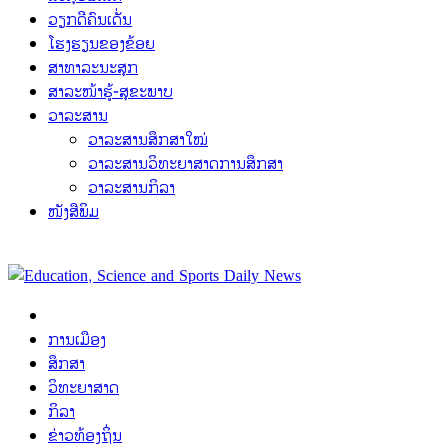
ວຽກດີຄົນເດັ່ນ
ໂຮງຮຽນຂອງຂ້ອຍ
ສາທາລະນະສຸກ
ສາລະໜ້າຮູ້-ສຸຂະພາບ
ວາລະສານ
ວາລະສານສຶກສາໃໝ່
ວາລະສານວິທະຍາສາດການສຶກສາ
ວາລະສານກິລາ
ໜັງສືພິມ
ການເມືອງ
ສຶກສາ
ວິທະຍາສາດ
ກິລາ
ຂ່າວທ້ອງຖິ່ນ