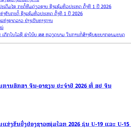
ເດີມໄຊ ກະຕໍ້ທີມດ່ຽວຊາຍ ຊີງແຊ້ມທົ່ວປະເທດ ຄັ້ງທີ 1 ປີ 2026
່ງຂັນກະຕໍ້ ຊີງແຊ້ມທົ່ວປະເທດ ຄັ້ງທີ 1 ປີ 2026
ແຫ່ງຊາດລາວ ຢ່າງເປັນທາງການ
ໝ່
 ເຕັກໂນໂລຊີ ຮ່າໂນ້ຍ ສສ ຫວຽດນາມ ໃນການກໍ່ສ້າງຊັບພະຍາກອນມະນຸດ
ການສຶກສາ ຈີນ-ອາຊຽນ ປະຈຳປີ 2026 ທີ່ ສປ ຈີນ
ແຂ່ງຂັນປິ່ງປ່ອງຊາວໜຸ່ມໂລກ 2026 ຮຸ່ນ U-19 ແລະ U-15 