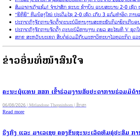
ສົມລາຄາເຕັງແຊ້ມ! ຈຳປາສັກ ຊະນະ ຊ້າງບິນ ແບບສະບາຍ 2-0 ເຊັດ ປະ
“ພີທີພີ” ທີມນ້ອງໃໝ່ ປະເດີມໄຊ 2-0 ເຊັດ ເກັບ 3 ແຕ້ມທຳອິດ ການແຂ
ປະກາດກົງຈັກການຈັດຕັ້ງຄະນະບໍລິຫານງານສະຫະພັນກິລາພິກເກີບອນ
ປະກາດກົງຈັກການຈັດຕັ້ງ ຄະນະບໍລິຫານງານ ຄພລ ສະໄໝທີ V ຊຸດໃ
ສກຂ ສະຫວັນນະເຂດ ສືບຕໍ່ຮ່ວມມືກັບມະຫາວິທະຍາໄລທຸລະກິດ ແລະ
​ຂ່າວ​ອື່ນ​ທີ່​ໜ້າ​ສົນ​ໃຈ
ຄະນະຜູ້ແທນ ສສກ ເຂົ້າຮ່ວມງານສັບປະດາການຮ່ວມມືດ້ານ
06/08/2026 | Mitlandone Thepninhom | ສຶກສາ
Read more
ຮົງກົງ ແລະ ມາເລເຊຍ ຄອງຂັນຊະນະເລີດທີມຄູ່ປະສົມ ການ