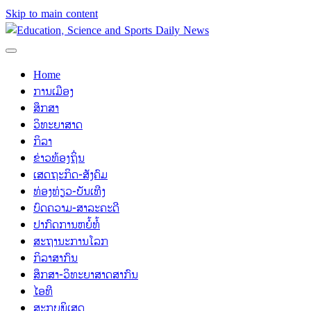
Skip to main content
Home
ການເມືອງ
ສຶກສາ
ວິທະຍາສາດ
ກິລາ
ຂ່າວທ້ອງຖິ່ນ
ເສດຖະກິດ-ສັງຄົມ
ທ່ອງທ່ຽວ-ບັນເທີງ
ບົດຄວາມ-ສາລະຄະດີ
ປາກົດການຫຍໍ້ທໍ້
ສະຖານະການໂລກ
ກິລາສາກົນ
ສຶກສາ-ວິທະຍາສາດສາກົນ
ໄອທີ
ສະກຸບພິເສດ