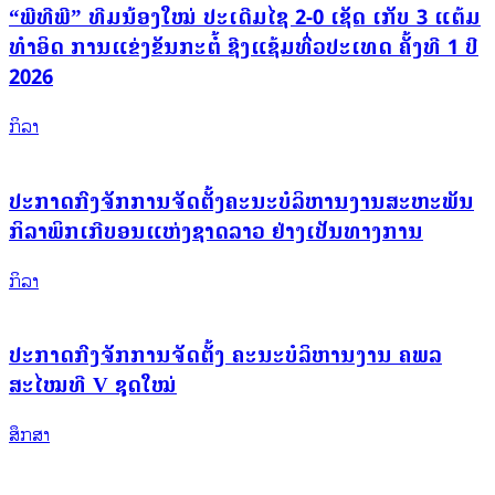
“ພີທີພີ” ທີມນ້ອງໃໝ່ ປະເດີມໄຊ 2-0 ເຊັດ ເກັບ 3 ແຕ້ມ
ທຳອິດ ການແຂ່ງຂັນກະຕໍ້ ຊີງແຊ້ມທົ່ວປະເທດ ຄັ້ງທີ 1 ປີ
2026
ກິລາ
ປະກາດກົງຈັກການຈັດຕັ້ງຄະນະບໍລິຫານງານສະຫະພັນ
ກິລາພິກເກີບອນແຫ່ງຊາດລາວ ຢ່າງເປັນທາງການ
ກິລາ
ປະກາດກົງຈັກການຈັດຕັ້ງ ຄະນະບໍລິຫານງານ ຄພລ
ສະໄໝທີ V ຊຸດໃໝ່
ສຶກສາ