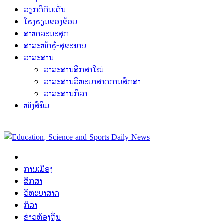
ວຽກດີຄົນເດັ່ນ
ໂຮງຮຽນຂອງຂ້ອຍ
ສາທາລະນະສຸກ
ສາລະໜ້າຮູ້-ສຸຂະພາບ
ວາລະສານ
ວາລະສານສຶກສາໃໝ່
ວາລະສານວິທະຍາສາດການສຶກສາ
ວາລະສານກິລາ
ໜັງສືພິມ
ການເມືອງ
ສຶກສາ
ວິທະຍາສາດ
ກິລາ
ຂ່າວທ້ອງຖິ່ນ