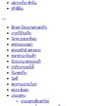
ເສດຖະກິດ-ສັງຄົມ
ໜັງສືພິມ
ສຶກສາ-ວິທະຍາສາດສາກົນ
ວຽກດີຄົນເດັ່ນ
ໂຮງຮຽນຂອງຂ້ອຍ
ສາທາລະນະສຸກ
ສາລະໜ້າຮູ້-ສຸຂະພາບ
ທ່ອງທ່ຽວ-ບັນເທີງ
ບົດຄວາມ-ສາລະຄະດີ
ປາກົດການຫຍໍ້ທໍ້
ກິລາສາກົນ
ໄອທີ
ສະຖານະການໂລກ
ສະກຸບພິເສດ
ວາລະສານ
ວາລະສານສຶກສາໃໝ່