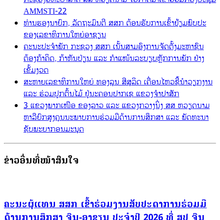
AMMSTI-22
ທ່ານຮອງນາຍົກ, ລັດຖະມົນຕີ ສສກ ຕ້ອນຮັບການເຂົ້າຢ້ຽມພົບປະ
ຂອງເລຂາທິການໃຫຍ່ອາຊຽນ
ຄະນະປະຈຳພັກ ກະຊວງ ສສກ ເນັ້ນສາມອົງການຈັດຕັ້ງມະຫາຊົນ
ຕ້ອງກ້າຄິດ, ກ້າຫັນປ່ຽນ ແລະ ກຳແໜ້ນລະບຽບຫຼັກການພັກ ຢ່າງ
ເຂັ້ມງວດ
ສະຫາຍເລຂາທິການໃຫຍ່ ທອງລຸນ ສີສຸລິດ ເຄື່ອນໄຫວຊີ້ນຳວຽກງານ
ແລະ ຮ່ວມປູກຕົ້ນໄມ້ ຢູ່ນະຄອນປາກເຊ ແຂວງຈຳປາສັກ
3 ແຂວງພາກເໜືອ ຂອງລາວ ແລະ ແຂວງກວາງນິ່ງ ສສ ຫວຽດນາມ
ຫາລືຍົກສູງຄຸນນະພາບການຮ່ວມມືດ້ານການສຶກສາ ແລະ ພັດທະນາ
ຊັບພະຍາກອນມະນຸດ
ຂ່າວອື່ນທີ່ໜ້າສົນໃຈ
ຄະນະຜູ້ແທນ ສສກ ເຂົ້າຮ່ວມງານສັບປະດາການຮ່ວມມື
ດ້ານການສຶກສາ ຈີນ-ອາຊຽນ ປະຈຳປີ 2026 ທີ່ ສປ ຈີນ