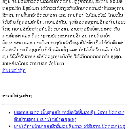
ຮຽນ ຈົນມີຜົນສຳລັດຕາມລະດັບຄາດໝາຍ. ຫຼັງຈາກນັ້ນ, ສະຫາຍ ຮສ.ປອ
ທອງສະລິດ ມັງໜໍ່ເມກ ໄດ້ນໍາສະເໜີກ່ຽວກັບບົດບາດຄວາມສໍາຄັນຂອງການ
ສຶກສາ, ການຄົ້ນຄວ້າວິທະຍາສາດ ແລະ ການກິລາ ໃນໄລຍະໃໝ່ ໂດຍເນັ້ນ
ໃຫ້ເຫັນເຖິງຄວາມສໍານຶກ, ຄວາມສໍາຄັນ, ຈຸດພິເສດຂອງການສຶກສາໃນໄລຍະ
ໃໝ່; ຄວາມສໍານຶກກ່ຽວກັບວິທະຍາສາດ, ສາຍກ່ຽວພັນວິທະຍາສາດ ກັບ
ການສຶກສາ ແລະ ທິດທາງການພັດທະນາການສຶກສາ, ການຄົ້ນຄວ້າ
ວິທະຍາສາດ ແລະ ການກິລາ ຂອງພັກເຮົາໃນຊຸມປີຕໍ່ໜ້າ ເພື່ອໃຫ້ນັກສຶກສາ
ທິດສະດີການເມືອງຊຸດນີ້ ເຂົ້າໃຈເລິກເຊິ່ງ ແລະ ກຳໄດ້ເນື້ອໃນ ແລ້ວນຳໄປ
ໝູນໃຊ້ເຂົ້າໃນການປະຕິບັດວຽກງານຕົວຈິງ ໃຫ້ເກີດດອກອອກຜົນສູງສຸດ.
ພາບ-ຂ່າວໂດຍ: ການຈະນາ ວົງປັນຍາ
ກັບໄປໜ້າຫຼັກ
ຂ່າວທີ່ກ່ຽວຂ້ອງ
ປະທານປະເທດ ເນັ້ນຫຼາຍບັນຫາເພື່ອໃຫ້ສື່ມວນຊົນ ມີການພັດທະນາ
ຫັນປ່ຽນສູ່ຄຸນນະພາບໃໝ່ຢ່າງແຂງແຮງ
ພາຍໃຕ້ການນໍາພາຂອງພັກສື່ມວນຊົນລາວ ໄດ້ຮັບການພັດທະນາໄປສູ່