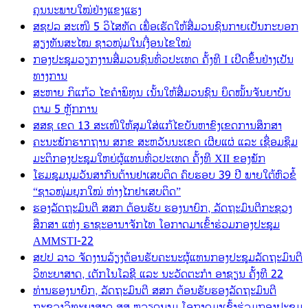
ຄຸນນະພາບໃໝ່ຢ່າງແຂງແຮງ
ສຊປລ ສະເໜີ 5 ວິໄສທັດ ເພື່ອເຮັດໃຫ້ສື່ມວນຊົນກາຍເປັນກະບອກ
ສຽງທັນສະໄໝ ຊາວໜຸ່ມໃນເງື່ອນໄຂໃໝ່
ກອງປະຊຸມວຽກງານສື່ມວນຊົນທົ່ວປະເທດ ຄັ້ງທີ I ເປີດຂຶ້ນຢ່າງເປັນ
ທາງການ
ສະຫາຍ ກິແກ້ວ ໄຂຄຳພິທູນ ເນັ້ນໃຫ້ສື່ມວນຊົນ ຍຶດໝັ້ນຈັນຍາບັນ
ຕາມ 5 ຫຼັກການ
ສສຊ ເຂດ 13 ສະເໜີໃຫ້ສຸມໃສ່ແກ້ໄຂບັນຫາຂົງເຂດການສຶກສາ
ຄະນະພັກຮາກຖານ ສກຂ ສະຫວັນນະເຂດ ເຜີຍແຜ່ ແລະ ເຊື່ອມຊຶມ
ມະຕິກອງປະຊຸມໃຫຍ່ຜູ້ແທນທົ່ວປະເທດ ຄັ້ງທີ XII ຂອງພັກ
ໂຮມຊຸມນຸມວັນສາກົນຕ້ານຢາເສບຕິດ ຄົບຮອບ 39 ປີ ພາຍໃຕ້ຫົວຂໍ້
“ຊາວໜຸ່ມຍຸກໃໝ່ ຫ່າງໄກຢາເສບຕິດ”
ຮອງລັດຖະມົນຕີ ສສກ ຕ້ອນຮັບ ຮອງນາຍົກ, ລັດຖະມົນຕີກະຊວງ
ສຶກສາ ແຫ່ງ ຣາຊະອານາຈັກໄທ ໂອກາດມາເຂົ້າຮ່ວມກອງປະຊຸມ
AMMSTI-22
ສປປ ລາວ ຈັດງານລ້ຽງຕ້ອນຮັບຄະນະຜູ້ແທນກອງປະຊຸມລັດຖະມົນຕີ
ວິທະຍາສາດ, ເຕັກໂນໂລຊີ ແລະ ນະວັດຕະກໍາ ອາຊຽນ ຄັ້ງທີ 22
ທ່ານຮອງນາຍົກ, ລັດຖະມົນຕີ ສສກ ຕ້ອນຮັບຮອງລັດຖະມົນຕີ
ກະຊວງວິທະຍາສາດ ສສ ຫວຽດນາມ ໂອກາດມາເຂົ້າຮ່ວມກອງປະຊຸມ