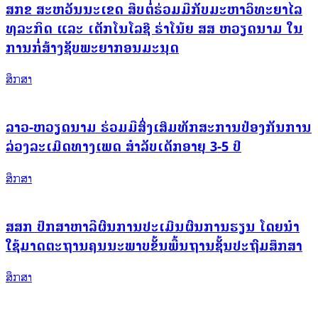
ສກຂ ສະຫວັນນະເຂດ ສືບຕໍ່ຮ່ວມມືກັບມະຫາວິທະຍາໄລ
ທຸລະກິດ ແລະ ເຕັກໂນໂລຊີ ຮ່າໂນ້ຍ ສສ ຫວຽດນາມ ໃນ
ການກໍ່ສ້າງຊັບພະຍາກອນມະນຸດ
ສຶກສາ
ລາວ-ຫວຽດນາມ ຮ່ວມມືສົ່ງເສີມທັກສະການປ້ອງກັນການ
ລ່ວງລະເມີດທາງເພດ ສຳລັບເດັກອາຍຸ 3-5 ປີ
ສຶກສາ
ສສກ ປຶກສາຫາລືຜົນການປະເມີນຜົນການຮຽນ ໂດຍນໍາ
ໃຊ້ມາດຕະຖານຄຸນນະພາບຂັ້ນພື້ນຖານຊັ້ນປະຖົມສຶກສາ
ສຶກສາ