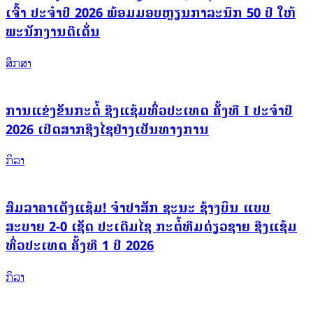
ເຈົ້າ ປະຈຳປີ 2026 ພ້ອມມອບຫຼຽນກາລະນຶກ 50 ປີ ໃຫ້
ພະນັກງານດີເດັ່ນ
ສຶກສາ
ການແຂ່ງຂັນກະຕໍ້ ຊີງແຊ້ມທົ່ວປະເທດ ຄັ້ງທີ I ປະຈຳປີ
2026 ເປີດສາກຊີງໄຊຢ່າງເປັນທາງການ
ກິລາ
ສົມລາຄາເຕັງແຊ້ມ! ຈຳປາສັກ ຊະນະ ຊ້າງບິນ ແບບ
ສະບາຍ 2-0 ເຊັດ ປະເດີມໄຊ ກະຕໍ້ທີມດ່ຽວຊາຍ ຊີງແຊ້ມ
ທົ່ວປະເທດ ຄັ້ງທີ 1 ປີ 2026
ກິລາ