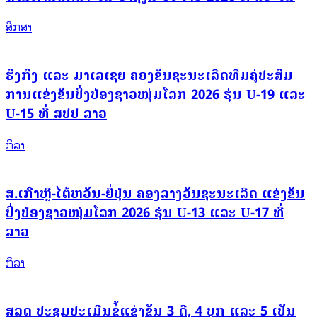
ສຶກສາ
ຮົງກົງ ແລະ ມາເລເຊຍ ຄອງຂັນຊະນະເລີດທີມຄູ່ປະສົມ
ການແຂ່ງຂັນປິ່ງປ່ອງຊາວໜຸ່ມໂລກ 2026 ຮຸ່ນ U-19 ແລະ
U-15 ທີ່ ສປປ ລາວ
ກິລາ
ສ.ເກົາຫຼີ-ໄຕ້ຫວັນ-ຍີ່ປຸ່ນ ຄອງລາງວັນຊະນະເລີດ ແຂ່ງຂັນ
ປິ່ງປ່ອງຊາວໜຸ່ມໂລກ 2026 ຮຸ່ນ U-13 ແລະ U-17 ທີ່
ລາວ
ກິລາ
ສລດ ປະຊຸມປະເມີນຂໍ້ແຂ່ງຂັນ 3 ດີ, 4 ບຸກ ແລະ 5 ເປັນ