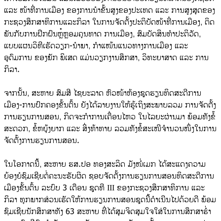
ແລະ ໜ້າທີ່ການເມືອງ ຂອງການນໍາຂັ້ນສູງຂອງປະເທດ ແລະ ການສູງສຸດຂອງ
ກະຊວງສຶກສາທິການແລະກິລາ ໃນການຈັດຕັ້ງປະຕິບັດໜ້າທີ່ການເມືອງ, ຕິດ
ພັນກັບການຝຶກຝົນຫຼໍ່ຫຼອມຄຸນທາດ ການເມືອງ, ສົມບັດສິນທຳປະຕິວັດ,
ແບບແຜນວິທີເຮັດວຽກ-ນໍາພາ, ກຳແໜ້ນແນວທາງການເມືອງ ແລະ
ອຸດົມການ ຂອງພັກ ພິເສດ ແມ່ນວຽກງານສຶກສາ, ວິທະຍາສາດ ແລະ ການ
ກິລາ.
ຈາກນັ້ນ, ສະຫາຍ ສົມສີ ໄຊຍະລາດ ຫົວໜ້າຫ້ອງຊຸດຮຽນທິດສະດີການ
ເມືອງ-ການປົກຄອງຂັ້ນຕົ້ນ ຍັງໄດ້ລາຍງານໃຫ້ຮູ້ເຖິງສະພາບລວມ ການຈັດຕັ້ງ
ການຮຽນການສອນ, ກິດຈະກຳການເຄື່ອນໄຫວ ໃນໄລຍະຜ່ານມາ ພ້ອມທັງຂໍ້
ສະດວກ, ຂໍ້ຫຍຸ້ງຍາກ ແລະ ສິ່ງທ້າທາຍ ລວມທັງຂໍ້ສະເໜີຈຳນວນໜຶ່ງໃນການ
ຈັດຕັ້ງການຮຽນການສອນ.
ໃນໂອກາດນີ້, ສະຫາຍ ຮສ.ປອ ທອງສະລິດ ມັງໜໍ່ເມກ ໄດ້ສະແດງຄວາມ
ຍ້ອງຍໍຊົມເຊີຍຕໍ່ຄະນະຮັບຜິດ ຊອບຈັດຕັ້ງການຮຽນການສອນທິດສະດີການ
ເມືອງຂັ້ນຕົ້ນ ລະບົບ 3 ເດືອນ ຊຸດທີ III ຂອງກະຊວງສຶກສາທິການ ແລະ
ກິລາ ທຸກພາກສ່ວນເຮັດໃຫ້ການຮຽນການສອນຊຸດນີ້ດຳເນີນໄປດ້ວຍດີ ພ້ອມ
ຊົມເຊີຍນັກສຶກສາທັງ 63 ສະຫາຍ ທີ່ໄດ້ສຸມຈິດສຸມໃຈໃສ່ໃນການສຶກສາຮ່ຳ