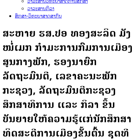
ວາລະສານວິທະຍາສາດການສຶກສາ
ວາລະສານກິລາ
ສຶກສາ-ວິທະຍາສາດສາກົນ
ສະຫາຍ ຮສ.ປອ ທອງສະລິດ ມັງ
ໜໍ່ເມກ ກໍາມະການກົມການເມືອງ
ສູນກາງພັກ, ຮອງນາຍົກ
ລັດຖະມົນຕີ, ເລຂາຄະນະພັກ
ກະຊວງ, ລັດຖະມົນຕີກະຊວງ
ສຶກສາທິການ ແລະ ກິລາ ຂຶ້ນ
ບັນຍາຍໃຫ້ຄວາມຮູ້ແກ່ນັກສຶກສາ
ທິດສະດີການເມືອງຂັ້ນຕົ້ນ ຊຸດທີ