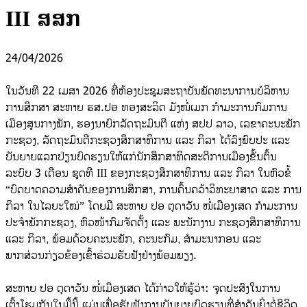
III ສສກ
24/04/2026
ໃນວັນທີ 22 ເມສາ 2026 ທີ່ຫ້ອງປະຊຸມສະຖາບັນພັດທະນາການບໍລິຫານ
ການສຶກສາ ສະຫາຍ ຮສ.ປອ ທອງສະລິດ ມັງໜໍ່ເມກ ກໍາມະການກົມການ
ເມືອງສູນກາງພັກ, ຮອງນາຍົກລັດຖະມົນຕີ ແຫ່ງ ສປປ ລາວ, ເລຂາຄະນະພັກ
ກະຊວງ, ລັດຖະມົນຕີກະຊວງສຶກສາທິການ ແລະ ກິລາ ໄດ້ລົງພົບປະ ແລະ
ບັນຍາຍແລກປ່ຽນບົດຮຽນໃຫ້ແກ່ນັກສຶກສາທິດສະດີການເມືອງຂັ້ນຕົ້ນ
ລະບົບ 3 ເດືອນ ຊຸດທີ III ຂອງກະຊວງສຶກສາທິການ ແລະ ກິລາ ໃນຫົວຂໍ້
“ບົດບາດຄວາມສໍາຄັນຂອງການສຶກສາ, ການຄົ້ນຄວ້າວິທະຍາສາດ ແລະ ການ
ກິລາ ໃນໄລຍະໃໝ່” ໂດຍມີ ສະຫາຍ ປອ ຕຸດາວັນ ໜໍ່ເມືອງເສດ ກໍາມະການ
ປະຈໍາພັກກະຊວງ, ຫົວໜ້າກົມຈັດຕັ້ງ ແລະ ພະນັກງານ ກະຊວງສຶກສາທິການ
ແລະ ກິລາ, ພ້ອມດ້ວຍຄະນະພັກ, ຄະນະກົມ, ສໍາມະນາກອນ ແລະ
ພາກສ່ວນກ່ຽວຂ້ອງເຂົ້າຮ່ວມຮັບຟັງຢ່າງພ້ອມພຽງ.
ສະຫາຍ ປອ ຕຸດາວັນ ໜໍ່ເມືອງເສດ ໄດ້ກ່າວໃຫ້ຮູ້ວ່າ: ຈຸດປະສົງໃນການ
ເຕົ້າໂຮມກັນໃນມື້ນີ້ ແມ່ນເພື່ອຮັບຟັງການບັນຍາຍບົດຮຽນທີ່ສໍາຄັນຍິ່ງຕໍ່ຊີວິດ