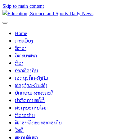
Skip to main content
Home
ການເມືອງ
ສຶກສາ
ວິທະຍາສາດ
ກິລາ
ຂ່າວທ້ອງຖິ່ນ
ເສດຖະກິດ-ສັງຄົມ
ທ່ອງທ່ຽວ-ບັນເທີງ
ບົດຄວາມ-ສາລະຄະດີ
ປາກົດການຫຍໍ້ທໍ້
ສະຖານະການໂລກ
ກິລາສາກົນ
ສຶກສາ-ວິທະຍາສາດສາກົນ
ໄອທີ
ສະກຸບພິເສດ