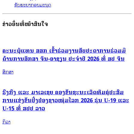
ຊັບພະຍາກອນມະນຸດ
ຂ່າວອື່ນທີ່ໜ້າສົນໃຈ
ຄະນະຜູ້ແທນ ສສກ ເຂົ້າຮ່ວມງານສັບປະດາການຮ່ວມມື
ດ້ານການສຶກສາ ຈີນ-ອາຊຽນ ປະຈຳປີ 2026 ທີ່ ສປ ຈີນ
ສຶກສາ
ຮົງກົງ ແລະ ມາເລເຊຍ ຄອງຂັນຊະນະເລີດທີມຄູ່ປະສົມ
ການແຂ່ງຂັນປິ່ງປ່ອງຊາວໜຸ່ມໂລກ 2026 ຮຸ່ນ U-19 ແລະ
U-15 ທີ່ ສປປ ລາວ
ກິລາ