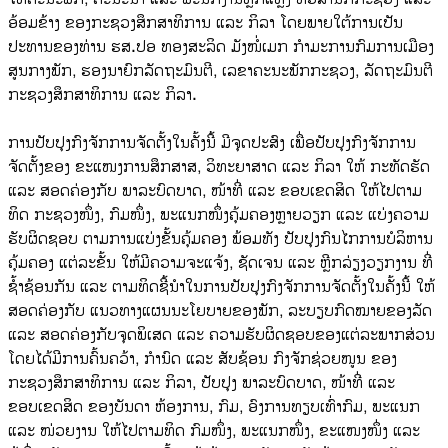
ອ້ອມຂ້າງ ຂອງກະຊວງສຶກສາທິການ ແລະ ກິລາ ໂດຍພາຍໃຕ້ການເປັນ
ປະທານຂອງທ່ານ ຮສ.ປອ ທອງສະລິດ ມັງໜໍ່ເມກ ກໍາມະການກົມການເມືອງ
ສູນກາງພັກ, ຮອງນາຍົກລັດຖະມົນຕີ, ເລຂາຄະນະພັກກະຊວງ, ລັດຖະມົນຕີ
ກະຊວງສຶກສາທິການ ແລະ ກິລາ.
ການປັບປຸງກົງຈັກການຈັດຕັ້ງໃນຄັ້ງນີ້ ມີຈຸດປະສົງ ເພື່ອ​ປັບ​ປຸງກົງຈັກການ
ຈັດຕັ້ງຂອງ ຂະ​ແໜງ​ການ​ສຶກ​ສາສ, ວິທະຍາສາດ ແລະ ກິ​ລາ ​ໃຫ້ ກະທັດຮັດ
ແລະ ສອດຄ່ອງກັບ ພາລະບົດບາດ, ໜ້າທີ່ ແລະ ຂອບເຂດສິດ ໃຫ້ໄປຕາມ
ທິດ ກະຊວງໜຶ່ງ, ກົມໜຶ່ງ, ພະແນກໜຶ່ງຄຸ້ມຄອງຫຼາຍວຽກ ແລະ ແບ່ງຄວາມ
ຮັບຜິດຊອບ ຕາມການແບ່ງຂັ້ນຄຸ້ມຄອງ ພ້ອມທັງ ​​ປັບປຸງກົນໄກການບໍລິຫານ
ຄຸ້ມຄອງ ແຕ່ລະຂັ້ນ ໃຫ້ມີຄວາມຈະແຈ້ງ, ຊັດເຈນ ແລະ ຫຼີກລ່ຽງວຽກງານ ທີ່
ຊ້ຳຊ້ອນກັນ ແລະ ຕາມທິດຊີ້ນໍາໃນການປັບປຸງກົງຈັກການຈັດຕັ້ງໃນຄັ້ງນີ້ ໃຫ້
ສອດຄ່ອງກັບ ແນວທາງແຜນນະໂຍບາຍຂອງພັກ, ລະບຽບກົດໝາຍຂອງລັດ
ແລະ ສອດຄ່ອງກັບຈຸດພິເສດ ແລະ ຄວາມຮັບຜິດຊອບຂອງແຕ່ລະພາກສ່ວນ
ໂດຍໄດ້ມີການຄົ້ນຄວ້າ, ກໍານົດ ແລະ ສັບຊ້ອນ ກົງຈັກຊ່ວຍໜູນ ຂອງ
ກະຊວງສຶກສາທິການ ແລະ ກິລາ, ປັບປຸງ ພາລະບົດບາດ, ໜ້າທີ່ ແລະ
ຂອບເຂດສິດ ຂອງບັນດາ ຫ້ອງການ, ກົມ, ອົງການທຽບເທົ່າກົມ, ພະແນກ
ແລະ ໜ່ວຍງານ ໃຫ້ໄປຕາມທິດ ກົມໜຶ່ງ, ພະແນກໜຶ່ງ, ຂະແໜງໜຶ່ງ ແລະ