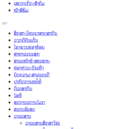
ເສດຖະກິດ-ສັງຄົມ
ໜັງສືພິມ
ສຶກສາ-ວິທະຍາສາດສາກົນ
ວຽກດີຄົນເດັ່ນ
ໂຮງຮຽນຂອງຂ້ອຍ
ສາທາລະນະສຸກ
ສາລະໜ້າຮູ້-ສຸຂະພາບ
ທ່ອງທ່ຽວ-ບັນເທີງ
ບົດຄວາມ-ສາລະຄະດີ
ປາກົດການຫຍໍ້ທໍ້
ກິລາສາກົນ
ໄອທີ
ສະຖານະການໂລກ
ສະກຸບພິເສດ
ວາລະສານ
ວາລະສານສຶກສາໃໝ່