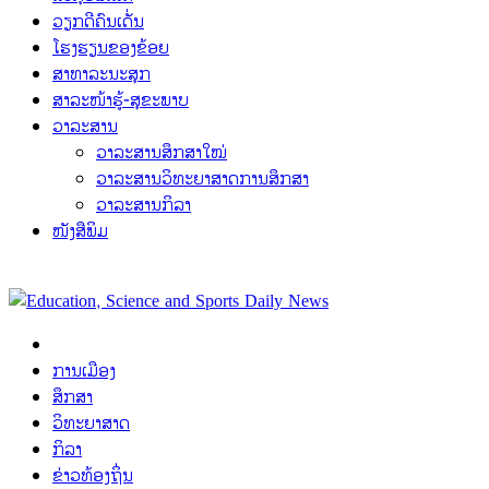
ວຽກດີຄົນເດັ່ນ
ໂຮງຮຽນຂອງຂ້ອຍ
ສາທາລະນະສຸກ
ສາລະໜ້າຮູ້-ສຸຂະພາບ
ວາລະສານ
ວາລະສານສຶກສາໃໝ່
ວາລະສານວິທະຍາສາດການສຶກສາ
ວາລະສານກິລາ
ໜັງສືພິມ
ການເມືອງ
ສຶກສາ
ວິທະຍາສາດ
ກິລາ
ຂ່າວທ້ອງຖິ່ນ