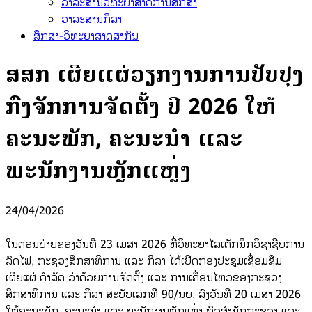
ວາລະສານວິທະຍາສາດການສຶກສາ
ວາລະສານກິລາ
ສຶກສາ-ວິທະຍາສາດສາກົນ
ສສກ ເຜີຍແຜ່ວຽກງານການປັບປຸງ
ກົງຈັກການຈັດຕັ້ງ ປີ 2026 ໃຫ້
ຄະນະພັກ, ຄະນະນຳ ແລະ
ພະນັກງານຫຼັກແຫຼ່ງ
24/04/2026
ໃນຕອນບ່າຍຂອງວັນທີ 23 ເມສາ 2026 ທີ່ວິທະຍາໄລເຕັກນິກວິຊາຊີບການ
ລົດໄຟ, ກະຊວງສຶກສາທິການ ແລະ ກິລາ ໄດ້ເປີດກອງປະຊຸມເຊື່ອມຊືມ
ເຜີຍແຜ່ ດໍາລັດ ວ່າດ້ວຍການຈັດຕັ້ງ ແລະ ການເຄື່ອນໄຫວຂອງກະຊວງ
ສຶກສາທິການ ແລະ ກິລາ ສະບັບເລກທີ 90/ນຍ, ລົງວັນທີ 20 ເມສາ 2026
ໃຫ້ຄະນະພັກ, ຄະນະນໍາ ແລະ ພະນັກງານຫຼັກແຫຼ່ງ ທົ່ວສໍານັກກະຊວງ ແລະ