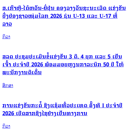
ສ.ເກົາຫຼີ-ໄຕ້ຫວັນ-ຍີ່ປຸ່ນ ຄອງລາງວັນຊະນະເລີດ ແຂ່ງຂັນ
ປິ່ງປ່ອງຊາວໜຸ່ມໂລກ 2026 ຮຸ່ນ U-13 ແລະ U-17 ທີ່
ລາວ
ກິລາ
ສລດ ປະຊຸມປະເມີນຂໍ້ແຂ່ງຂັນ 3 ດີ, 4 ບຸກ ແລະ 5 ເປັນ
ເຈົ້າ ປະຈຳປີ 2026 ພ້ອມມອບຫຼຽນກາລະນຶກ 50 ປີ ໃຫ້
ພະນັກງານດີເດັ່ນ
ສຶກສາ
ການແຂ່ງຂັນກະຕໍ້ ຊີງແຊ້ມທົ່ວປະເທດ ຄັ້ງທີ I ປະຈຳປີ
2026 ເປີດສາກຊີງໄຊຢ່າງເປັນທາງການ
ກິລາ