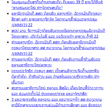
ໂຮມຊຸມນຸມວັນສາກົນຕ້ານຢາເສບຕິດ ຄົບຮອບ 39 ປີ ພາຍໃຕ້ຫົວຂໍ້
“ຊາວໜຸ່ມຍຸກໃໝ່ ຫ່າງໄກຢາເສບຕິດ”
ຮອງລັດຖະມົນຕີ ສສກ ຕ້ອນຮັບ ຮອງນາຍົກ, ລັດຖະມົນຕີກະຊວງ
ສຶກສາ ແຫ່ງ ຣາຊະອານາຈັກໄທ ໂອກາດມາເຂົ້າຮ່ວມກອງປະຊຸມ
AMMSTI-22
ສປປ ລາວ ຈັດງານລ້ຽງຕ້ອນຮັບຄະນະຜູ້ແທນກອງປະຊຸມລັດຖະມົນຕີ
ວິທະຍາສາດ, ເຕັກໂນໂລຊີ ແລະ ນະວັດຕະກໍາ ອາຊຽນ ຄັ້ງທີ 22
ທ່ານຮອງນາຍົກ, ລັດຖະມົນຕີ ສສກ ຕ້ອນຮັບຮອງລັດຖະມົນຕີ
ກະຊວງວິທະຍາສາດ ສສ ຫວຽດນາມ ໂອກາດມາເຂົ້າຮ່ວມກອງປະຊຸມ
AMMSTI-22
ທ່ານຮອງນາຍົກ, ລັດຖະມົນຕີ ສສກ ຕ້ອນຮັບການເຂົ້າຢ້ຽມພົບປະ
ຂອງເລຂາທິການໃຫຍ່ອາຊຽນ
ຄະນະປະຈຳພັກ ກະຊວງ ສສກ ເນັ້ນສາມອົງການຈັດຕັ້ງມະຫາຊົນ
ຕ້ອງກ້າຄິດ, ກ້າຫັນປ່ຽນ ແລະ ກຳແໜ້ນລະບຽບຫຼັກການພັກ ຢ່າງ
ເຂັ້ມງວດ
ສະຫາຍເລຂາທິການໃຫຍ່ ທອງລຸນ ສີສຸລິດ ເຄື່ອນໄຫວຊີ້ນຳວຽກງານ
ແລະ ຮ່ວມປູກຕົ້ນໄມ້ ຢູ່ນະຄອນປາກເຊ ແຂວງຈຳປາສັກ
3 ແຂວງພາກເໜືອ ຂອງລາວ ແລະ ແຂວງກວາງນິ່ງ ສສ ຫວຽດນາມ
ຫາລືຍົກສູງຄຸນນະພາບການຮ່ວມມືດ້ານການສຶກສາ ແລະ ພັດທະນາ