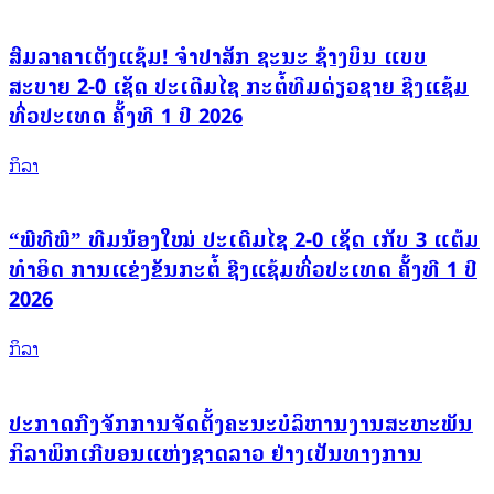
ສົມລາຄາເຕັງແຊ້ມ! ຈຳປາສັກ ຊະນະ ຊ້າງບິນ ແບບ
ສະບາຍ 2-0 ເຊັດ ປະເດີມໄຊ ກະຕໍ້ທີມດ່ຽວຊາຍ ຊີງແຊ້ມ
ທົ່ວປະເທດ ຄັ້ງທີ 1 ປີ 2026
ກິລາ
“ພີທີພີ” ທີມນ້ອງໃໝ່ ປະເດີມໄຊ 2-0 ເຊັດ ເກັບ 3 ແຕ້ມ
ທຳອິດ ການແຂ່ງຂັນກະຕໍ້ ຊີງແຊ້ມທົ່ວປະເທດ ຄັ້ງທີ 1 ປີ
2026
ກິລາ
ປະກາດກົງຈັກການຈັດຕັ້ງຄະນະບໍລິຫານງານສະຫະພັນ
ກິລາພິກເກີບອນແຫ່ງຊາດລາວ ຢ່າງເປັນທາງການ