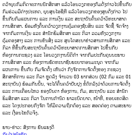
ຄວ້າຍຸບກົມກິດຈະການນັກສຶກສາ ແລ້ວໂອນວຽກຂອງກົມດັ່ງກ່າວໄປຂຶ້ນກັບ
ກົມຮ່ວມມືຕ່າງປະເທດ, ຍຸບສູນໄອຊີທີ ແລ້ວໂອນວຽກຂອງສູນດັ່ງກ່າວ ໄປ
ຂຶ້ນກັບກົມແຜນການ ແລະ ການເງິນ ແລະ ສະຖາບັນຄົ້ນຄວ້າວິທະຍາສາດ
ການສຶກສາ. ພ້ອມທັງຄົ້ນຄວ້າວຽກງານຄຸ້ມຄອງຊັບສິນ ແລະ ຈັດຊື້ ຈັດຈ້າງ
ຈາກກົມການເງິນ ແລະ ສຳນັກພິມສຶກສາ ແລະ ກິລາ ລວມທັງວຽກງານ
ຄຸ້ມຄອງສາງ ແລະ ການຂົນສົ່ງ ແລະ ສູນໂຄສະນາຂ່າວສານການສຶກສາ ແລະ
ກິລາ ທີ່ຂຶ້ນກັບສະຖາບັນຄົ້ນຄວ້າວິທະຍາສາດການສຶກສາ ໄປຂຶ້ນກັບ
ຫ້ອງການກະຊວງ ແລະ ໂອນວຽກງານນິຕິກຳ ຈາກກົມປະກັນຄຸນນະພາບ
ການສຶກສາ ແລະ ຫ້ອງການພັດທະນາຊັບພະຍາກອນມະນຸດ ຈາກກົມ
ແຜນການ ຂື້ນກັບ ກົມຈັດຕັ້ງ ເຫັນວ່າ ກົງຈັກການຈັດຕັ້ງຂອງ ກະຊວງ
ສຶກສາທິການ ແລະ ກິລາ ຫຼຸດລົງ ຈຳນວນ 03 ພາກສ່ວນ (02 ກົມ ແລະ 01
ສະຖາບັນ) ພ້ອມກັນນັ້ນ, ຈະໄດ້ຄົ້ນຄວ້າປັບປຸງ ຂໍ້ຕົກລົງວ່າດ້ວຍການຈັດຕັ້ງ
ແລະ ການເຄື່ອນໄຫວ ຂອງບັນດາ ຫ້ອງການ, ກົມ, ສະຖາບັນ ແລະ ສຳນັກ
ພິມສຶກສາ ແລະ ກິລາ ໃນການກຳນົດ ພາລະບົດບາດ, ໜ້າທີ່, ຂອບເຂດສິດ
ແລະ ໂຄງປະກອບກົງຈັກ ໃຫ້ມີຄວາມຖຶກຕ້ອງ ແລະ ສອດຄ່ອງ ຕາມສະພາບ
ແລະ ເງື່ອນໄຂຕົວຈິງ.
ພາບ-ຂ່າວ: ສົງການ ພັນແພງດີ
ກັບໄປໜ້າຫຼັກ