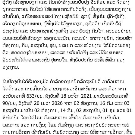
ຜູ້ໜຶ່ງ ເຮັດຫຼາຍວຽກ ແລະ ຄົ້ນຄວ້າສ້າງແຜນປັບປຸງ ສັບຊ້ອນ ແລະ ຈັດວາງ
ບຸກຄະລາກອນ ຄືນໃໝ່ ໃຫ້ແທດເໝາະກັບຕົວຈິງ, ເນັ້ນຄຸນນະພາບວຽກງານ
ເປັນຕົ້ນຕໍ, ແກ້ໄຂສະພາບພະນັກງານເຫຼືອບໍພໍ, ຊຸກຍູ້, ສົ່ງເສີມ ຜູ້ດີ-ຜູ້ເກັ່ງ,
ເຮັດວຽກມີຄຸນນະພາບ, ຜູ້ໜຶ່ງເຮັດໄດ້ຫຼາຍວຽກ,​ ອຸທິດຕົນ ເພື່ອຮັບໃຊ້
ປະຊາຊົນ ແລະ ປະເທດຊາດຢ່າງແທ້ຈິງ ແລະ ປັບປຸງ ກົນໄກ, ລະບອບນຳພາ,
ແບບແຜນວິທີເຮັດວຽກ ຂອງຄະນະພັກ, ຄະນະນຳ, ຮາກຖານພັກ, ໜ່ວຍພັກ
ຫ້ອງການ, ກົມ, ສະຖາບັນ, ສູນ, ພະແນກ ແລະ ໜ່ວຍງານ ໃຫ້ມີຄວາມຄອງ
ຕົວ, ສອດຄ່ອງກັບສະພາບ, ແທດແໜາະກັບຕົວຈິງ ແລະ ມີວິທະຍາສາດ
ຮັບປະກັນໄດ້ຄວາມສະຫງົບ ຢູ່ພາຍໃນ, ທັງຮັບປະກັນ ປະສິດທິຜົນ ຂອງ
ວຽກງານ.
ໃນປັດຈຸບັນໄດ້ຮັບອະນຸມັດ ດຳລັດຂອງນາຍົກລັດຖະມົນຕີ ວ່າດ້ວຍການ
ຈັດຕັ້ງ ແລະ ການເຄື່ອນໄຫວ ຂອງກະຊວງສຶກສາທິການ ແລະ ກິລາ ຈາກ
ສະບັບເລກທີ 633/ນຍ, ລົງວັນທີ 18 ພະຈິກ 2021 ມາເປັນສະບັບເລກທີ
90/ນຍ, ລົງວັນທີ 20 ເມສາ 2026 ຈາກ 02 ຫ້ອງການ, 16 ກົມ ແລະ 03
ສະຖາບັນ ມາເປັນ 02 ຫ້ອງການ, 14 ກົມ, 02 ສະຖາບັນ, 01 ສູນ ແລະ 01
ສໍານັກພິມ ໂດຍໄດ້ໂຮມ ກົມແຜນການ ເຂົ້າກັບ ກົມການເງິນ ເປັນກົມ
ແຜນການ ແລະ ການເງິນ; ໂຮມ ກົມສ້າງຄູ ແລະ ສະຖາບັນພັດທະນາການບໍ
ຫານການສຶກສາ ເຂົ້າກັນເປັນ ກົມພັດທະນາຄູ ແລະ ບໍລິຫານການສຶກສາ, ຄົ້ນ