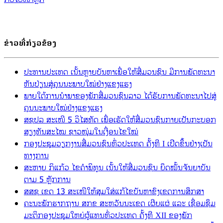
ຂ່າວທີ່ກ່ຽວຂ້ອງ
ປະທານປະເທດ ເນັ້ນຫຼາຍບັນຫາເພື່ອໃຫ້ສື່ມວນຊົນ ມີການພັດທະນາ
ຫັນປ່ຽນສູ່ຄຸນນະພາບໃໝ່ຢ່າງແຂງແຮງ
ພາຍໃຕ້ການນໍາພາຂອງພັກສື່ມວນຊົນລາວ ໄດ້ຮັບການພັດທະນາໄປສູ່
ຄຸນນະພາບໃໝ່ຢ່າງແຂງແຮງ
ສຊປລ ສະເໜີ 5 ວິໄສທັດ ເພື່ອເຮັດໃຫ້ສື່ມວນຊົນກາຍເປັນກະບອກ
ສຽງທັນສະໄໝ ຊາວໜຸ່ມໃນເງື່ອນໄຂໃໝ່
ກອງປະຊຸມວຽກງານສື່ມວນຊົນທົ່ວປະເທດ ຄັ້ງທີ I ເປີດຂຶ້ນຢ່າງເປັນ
ທາງການ
ສະຫາຍ ກິແກ້ວ ໄຂຄຳພິທູນ ເນັ້ນໃຫ້ສື່ມວນຊົນ ຍຶດໝັ້ນຈັນຍາບັນ
ຕາມ 5 ຫຼັກການ
ສສຊ ເຂດ 13 ສະເໜີໃຫ້ສຸມໃສ່ແກ້ໄຂບັນຫາຂົງເຂດການສຶກສາ
ຄະນະພັກຮາກຖານ ສກຂ ສະຫວັນນະເຂດ ເຜີຍແຜ່ ແລະ ເຊື່ອມຊຶມ
ມະຕິກອງປະຊຸມໃຫຍ່ຜູ້ແທນທົ່ວປະເທດ ຄັ້ງທີ XII ຂອງພັກ