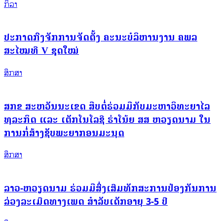
ກິລາ
ປະກາດກົງຈັກການຈັດຕັ້ງ ຄະນະບໍລິຫານງານ ຄພລ
ສະໄໝທີ V ຊຸດໃໝ່
ສຶກສາ
ສກຂ ສະຫວັນນະເຂດ ສືບຕໍ່ຮ່ວມມືກັບມະຫາວິທະຍາໄລ
ທຸລະກິດ ແລະ ເຕັກໂນໂລຊີ ຮ່າໂນ້ຍ ສສ ຫວຽດນາມ ໃນ
ການກໍ່ສ້າງຊັບພະຍາກອນມະນຸດ
ສຶກສາ
ລາວ-ຫວຽດນາມ ຮ່ວມມືສົ່ງເສີມທັກສະການປ້ອງກັນການ
ລ່ວງລະເມີດທາງເພດ ສຳລັບເດັກອາຍຸ 3-5 ປີ