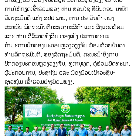
ການໃຫ້ກຽດເຂົ້າຮ່ວມຂອງ ທ່ານ ສອນໄຊ ສີພັນດອນ ນາຍົກ
ລັດຖະມົນຕີ ແຫ່ງ ສປປ ລາວ, ທ່ານ ປອ ລິນຄໍາ ດວງ
ສະຫວັນ ລັດຖະມົນຕີກະຊວງກະສິກຳ ແລະ ສິ່ງແວດລ້ອມ
ແລະ ທ່ານ ສີລິລາດທົງສິນ ທອງເພັງ ປະທານຄະນະ
ກຳມະການປົກຄອງນະຄອນຫຼວງວຽງຈັນ ພ້ອມດ້ວຍບັນດາ
ທ່ານລັດຖະມົນຕີ, ຮອງລັດຖະມົນຕີ, ຄະນະນໍາອົງການ
ປົກຄອງນະຄອນຫຼວງວຽງຈັນ, ທູຕານຸທູດ, ຄູ່ຮ່ວມພັດທະນາ,
ຜູ້ປະກອບການ, ປະຊາຊົນ ແລະ ນ້ອງນ້ອຍເຍົາວະຊົນ-
ຊາວໜຸ່ມ ເຂົ້າຮ່ວມຢ່າງພ້ອມພຽງ.