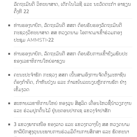
ລັດຖະມົນຕີ ວິທະຍາສາດ, ເຕັກໂນໂລຊີ ແລະ ນະວັດຕະກໍາ ອາຊຽນ
ຄັ້ງທີ 22
ທ່ານຮອງນາຍົກ, ລັດຖະມົນຕີ ສສກ ຕ້ອນຮັບຮອງລັດຖະມົນຕີ
ກະຊວງວິທະຍາສາດ ສສ ຫວຽດນາມ ໂອກາດມາເຂົ້າຮ່ວມກອງ
ປະຊຸມ AMMSTI-22
ທ່ານຮອງນາຍົກ, ລັດຖະມົນຕີ ສສກ ຕ້ອນຮັບການເຂົ້າຢ້ຽມພົບປະ
ຂອງເລຂາທິການໃຫຍ່ອາຊຽນ
ຄະນະປະຈຳພັກ ກະຊວງ ສສກ ເນັ້ນສາມອົງການຈັດຕັ້ງມະຫາຊົນ
ຕ້ອງກ້າຄິດ, ກ້າຫັນປ່ຽນ ແລະ ກຳແໜ້ນລະບຽບຫຼັກການພັກ ຢ່າງ
ເຂັ້ມງວດ
ສະຫາຍເລຂາທິການໃຫຍ່ ທອງລຸນ ສີສຸລິດ ເຄື່ອນໄຫວຊີ້ນຳວຽກງານ
ແລະ ຮ່ວມປູກຕົ້ນໄມ້ ຢູ່ນະຄອນປາກເຊ ແຂວງຈຳປາສັກ
3 ແຂວງພາກເໜືອ ຂອງລາວ ແລະ ແຂວງກວາງນິ່ງ ສສ ຫວຽດນາມ
ຫາລືຍົກສູງຄຸນນະພາບການຮ່ວມມືດ້ານການສຶກສາ ແລະ ພັດທະນາ