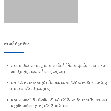
ຂ່າວທີ່ກ່ຽວຂ້ອງ
ປະທານປະເທດ ເນັ້ນຫຼາຍບັນຫາເພື່ອໃຫ້ສື່ມວນຊົນ ມີການພັດທະນາ
ຫັນປ່ຽນສູ່ຄຸນນະພາບໃໝ່ຢ່າງແຂງແຮງ
ພາຍໃຕ້ການນໍາພາຂອງພັກສື່ມວນຊົນລາວ ໄດ້ຮັບການພັດທະນາໄປສູ່
ຄຸນນະພາບໃໝ່ຢ່າງແຂງແຮງ
ສຊປລ ສະເໜີ 5 ວິໄສທັດ ເພື່ອເຮັດໃຫ້ສື່ມວນຊົນກາຍເປັນກະບອກ
ສຽງທັນສະໄໝ ຊາວໜຸ່ມໃນເງື່ອນໄຂໃໝ່