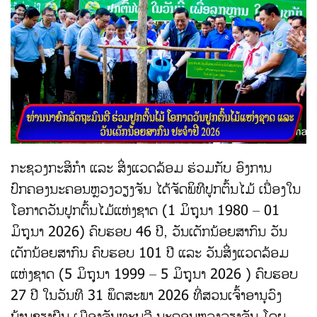
ກະຊວງກະສິກຳ ແລະ ສິ່ງແວດລ້ອມ ຮ່ວມກັບ ອົງການ
ປົກຄອງນະຄອນຫຼວງວຽງຈັນ ໄດ້ຈັດພິທີປູກຕົ້ນໄມ້ ເນື່ອງໃນ
ໂອກາດວັນປູກຕົ້ນໄມ້ແຫ່ງຊາດ (1 ມິຖຸນາ 1980 – 01
ມິຖຸນາ 2026) ຄົບຮອບ 46 ປີ, ວັນເດັກນ້ອຍສາກົນ ວັນ
ເດັກນ້ອຍສາກົນ ຄົບຮອບ 101 ປີ ແລະ ວັນສິ່ງແວດລ້ອມ
ແຫ່ງຊາດ (5 ມິຖຸນາ 1999 – 5 ມິຖຸນາ 2026 ) ຄົບຮອບ
27 ປີ ໃນວັນທີ 31 ພຶດສະພາ 2026 ທີ່ສວນເຈົ້າອານຸວົງ
ບ້ານຊຽງຍືນ ເມືອງຈັນທະບູລີ ນະຄອນຫຼວງວຽງຈັນ ໂດຍ