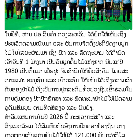
ໃນພິທີ, ທ່ານ ປອ ລິນຄໍາ ດວງສະຫວັນ ໄດ້ຍົກໃຫ້ເຫັນເຖິງ
ປະຫວັດຄວາມເປັນມາ ແລະ ຜົນການຈັດຕັ້ງປະຕິບັດງານປູກ
ໄມ້ໃນໄລຍະຜ່ານມາ ເຊິ່ງ ພັກ ແລະ ລັດຖະບານ ໄດ້ກຳນົດ
ເອົາວັນທີ 1 ມິຖຸນາ ເປັນວັນປູກຕົ້ນໄມ້ແຫ່ງຊາດ ນັບແຕ່ປີ
1980 ເປັນຕົ້ນມາ ເພື່ອປູກຈິດສໍານຶກໃຫ້ທົ່ວສັງຄົມ ໂດຍສະ
ເພາະແມ່ນອະນຸຊົນ ແລະ ເຍົາວະຊົນ ໃຫ້ເຫັນໄດ້ເຖິງຄວາມສໍາ
ຄັນຂອງປ່າໄມ້ ທັງເປັນການປຸກລະດົມທົ່ວປວງຊົນເຂົ້າຮ່ວມໃນ
ການຄຸ້ມຄອງ ປົກປັກຮັກສາ ແລະ ພັດທະນາປ່າໄມ້ໃຫ້ມີຄວາມ
ອຸດົມສົມບູນ ຕາມທິດສີຂຽວ ແລະ ຍືນຍົງ.
ສໍາລັບແຜນການໃນປີ 2026 ນີ້ ກະຊວງກະສິກຳ ແລະ
ສິ່ງແວດລ້ອມ ໄດ້ສົມທົບກັບອົງການປົກຄອງທ້ອງຖິ່ນ ວາງ
ຄາດໝາຍເກັບແກ່ນພັນໄມ້ໃຫ້ໄດ້ 121.000 ພັນກວ່າກິໂລ