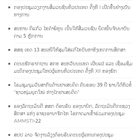
ກອງປະຊຸມວຽກງານສື່ມວນຊົນທົ່ວປະເທດ ຄັ້ງທີ I ເປີດຂຶ້ນຢ່າງເປັນ
ທາງການ
ສະຫາຍ ກິແກ້ວ ໄຂຄຳພິທູນ ເນັ້ນໃຫ້ສື່ມວນຊົນ ຍຶດໝັ້ນຈັນຍາບັນ
ຕາມ 5 ຫຼັກການ
ສສຊ ເຂດ 13 ສະເໜີໃຫ້ສຸມໃສ່ແກ້ໄຂບັນຫາຂົງເຂດການສຶກສາ
ຄະນະພັກຮາກຖານ ສກຂ ສະຫວັນນະເຂດ ເຜີຍແຜ່ ແລະ ເຊື່ອມຊຶມ
ມະຕິກອງປະຊຸມໃຫຍ່ຜູ້ແທນທົ່ວປະເທດ ຄັ້ງທີ XII ຂອງພັກ
ໂຮມຊຸມນຸມວັນສາກົນຕ້ານຢາເສບຕິດ ຄົບຮອບ 39 ປີ ພາຍໃຕ້ຫົວຂໍ້
“ຊາວໜຸ່ມຍຸກໃໝ່ ຫ່າງໄກຢາເສບຕິດ”
ຮອງລັດຖະມົນຕີ ສສກ ຕ້ອນຮັບ ຮອງນາຍົກ, ລັດຖະມົນຕີກະຊວງ
ສຶກສາ ແຫ່ງ ຣາຊະອານາຈັກໄທ ໂອກາດມາເຂົ້າຮ່ວມກອງປະຊຸມ
AMMSTI-22
ສປປ ລາວ ຈັດງານລ້ຽງຕ້ອນຮັບຄະນະຜູ້ແທນກອງປະຊຸມ