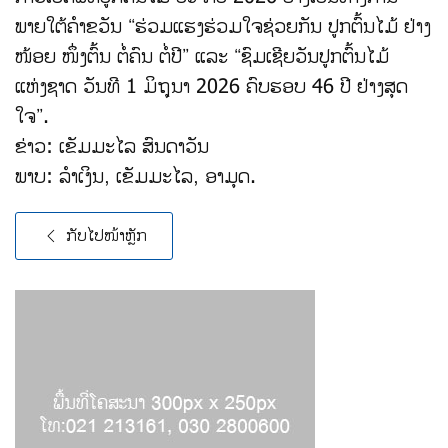
ພາຍໃຕ້ຄໍາຂວັນ “ຮ່ວມແຮງຮ່ວມໃຈຊ່ວຍກັນ ປູກຕົ້ນໄມ້ ຢ່າງ
ໜ້ອຍ ໜຶ່ງຕົ້ນ ຕໍ່ຄົນ ຕໍ່ປີ” ແລະ “ຊົມເຊີຍວັນປູກຕົ້ນໄມ້
ແຫ່ງຊາດ ວັນທີ 1 ມິຖຸນາ 2026 ຄົບຮອບ 46 ປີ ຢ່າງສຸດ
ໃຈ”.
ຂ່າວ: ເຂັມມະໄລ ສົນດາວັນ
ພາບ: ລໍາເງິນ, ເຂັມມະໄລ, ອາມຸດ.
ກັບໄປໜ້າຫຼັກ