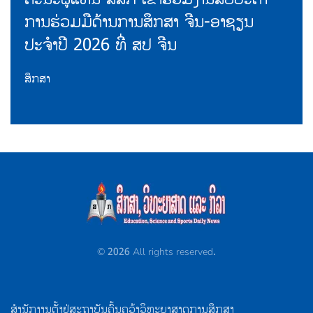
ການຮ່ວມມືດ້ານການສຶກສາ ຈີນ-ອາຊຽນ
ປະຈຳປີ 2026 ທີ່ ສປ ຈີນ
ສຶກສາ
©
2026
All rights reserved.
ສຳນັກງານຕັ້ງຢູ່ສະຖາບັນຄົ້ນຄວ້າວິທະຍາສາດການສຶກສາ