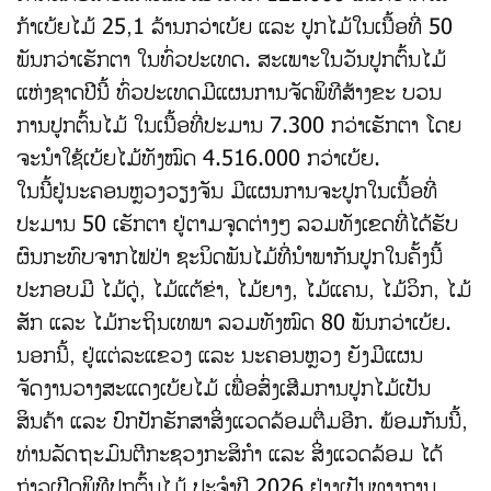
ກ້າເບ້ຍໄມ້ 25,1 ລ້ານກວ່າເບ້ຍ ແລະ ປູກໄມ້ໃນເນື້ອທີ່ 50
ພັນກວ່າເຮັກຕາ ໃນທົ່ວປະເທດ. ສະເພາະໃນວັນປູກຕົ້ນໄມ້
ແຫ່ງຊາດປີນີ້ ທົ່ວປະເທດມີແຜນການຈັດພິທີສ້າງຂະ ບວນ
ການປູກຕົ້ນໄມ້ ໃນເນື້ອທີ່ປະມານ 7.300 ກວ່າເຮັກຕາ ໂດຍ
ຈະນໍາໃຊ້ເບ້ຍໄມ້ທັງໝົດ 4.516.000 ກວ່າເບ້ຍ.
ໃນນີ້ຢູ່ນະຄອນຫຼວງວຽງຈັນ ມີແຜນການຈະປູກໃນເນື້ອທີ່
ປະມານ 50 ເຮັກຕາ ຢູ່ຕາມຈຸດຕ່າງໆ ລວມທັງເຂດທີ່ໄດ້ຮັບ
ຜົນກະທົບຈາກໄຟປ່າ ຊະນິດພັນໄມ້ທີ່ນໍາພາກັນປູກໃນຄັ້ງນີ້
ປະກອບມີ ໄມ້ດູ່, ໄມ້ແຕ້ຂ່າ, ໄມ້ຍາງ, ໄມ້ແຄນ, ໄມ້ວິກ, ໄມ້
ສັກ ແລະ ໄມ້ກະຖິນເທພາ ລວມທັງໝົດ 80 ພັນກວ່າເບ້ຍ.
ນອກນີ້, ຢູ່ແຕ່ລະແຂວງ ແລະ ນະຄອນຫຼວງ ຍັງມີແຜນ
ຈັດງານວາງສະແດງເບ້ຍໄມ້ ເພື່ອສົ່ງເສີມການປູກໄມ້ເປັນ
ສິນຄ້າ ແລະ ປົກປັກຮັກສາສິ່ງແວດລ້ອມຕື່ມອີກ. ພ້ອມກັນນີ້,
ທ່ານລັດຖະມົນຕີກະຊວງກະສິກຳ ແລະ ສິ່ງແວດລ້ອມ ໄດ້
ກ່າວເປີດພິທີປູກຕົ້ນໄມ້ ປະຈຳປີ 2026 ຢ່າງເປັນທາງການ