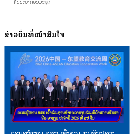
ຊັບພະຍາກອນມະນຸດ
ຂ່າວອື່ນທີ່ໜ້າສົນໃຈ
ຄະນະຜູ້ແທນ ສສກ ເຂົ້າຮ່ວມງານສັບປະດາ