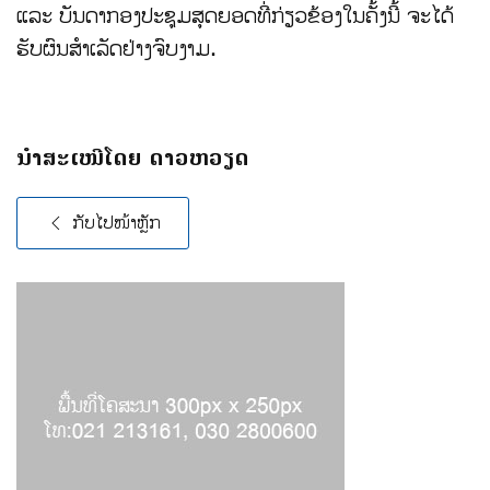
ແລະ ບັນດາກອງປະຊຸມສຸດຍອດທີ່ກ່ຽວຂ້ອງໃນຄັ້ງນີ້ ຈະໄດ້
ຮັບຜົນສຳເລັດຢ່າງຈົບງາມ.
ນໍາສະເໜີໂດຍ ດາວຫວຽດ
ກັບໄປໜ້າຫຼັກ