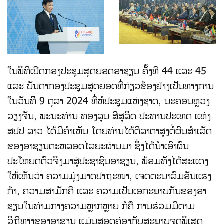
ໃນພິທີເປີດກອງປະຊຸມສຸດຍອດອາຊຽນ ຄັ້ງທີ 44 ແລະ 45
ແລະ ບັນດາກອງປະຊຸມສຸດຍອດທີ່ກ່ຽວຂ້ອງຢ່າງເປັນທາງການ
ໃນວັນທິີ 9 ຕຸລາ 2024 ທີ່ຫໍປະຊຸມແຫ່ງຊາດ, ນະຄອນຫຼວງ
ວຽງຈັນ, ພະນະທ່ານ ທອງລຸນ ສີສຸລິດ ປະທານປະເທດ ແຫ່ງ
ສປປ ລາວ ໄດ້ມີຄໍາເຫັນ ໂດຍທ່ານໄດ້ຕີລາຕາສູງຕໍ່ຜົນສໍາເລັດ
ຂອງອາຊຽນຕະຫລອດໄລຍະຜ່ານມາ ຊຶ່ງໄດ້ນໍາເອົາຜົນ
ປະໂຫຍດຕົວຈິງມາສູ່ປະຊາຊົນອາຊຽນ, ພ້ອມທັງໄດ້ສະແດງ
ໃຫ້ເຫັນວ່າ ຄວາມມຸ່ງມາດປາຖະໜາ, ເຈດຕະນາລົມອັນແຮງ
ກ້າ, ຄວາມສາມັກຄີ ແລະ ຄວາມເປັນເອກະພາບກັນຂອງອາ
ຊຽນໃນທ່າມກາງຄວາມຫຼາກຫຼາຍ ກໍຄື ການຮ່ວມມືຕາມ
ວິຖີທາງຂອງອາຊຽນ ແມ່ນສອດຄ່ອງກັບສະພາບຈຸດພິເສດ