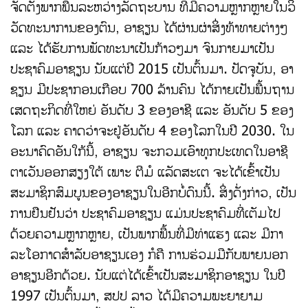
ຈັດຕັ້ງພາກພື້ນລະຫວ່າງລັດຖະບານ ທີ່ມີຄວາມຫຼາກຫຼາຍໃນວິ
ວັດທະນາການຂອງຕົນ, ອາຊຽນ ໄດ້ຜ່ານຜ່າສິ່ງທ້າທາຍຕ່າງໆ
ແລະ ໄດ້ຮັບການພັດທະນາເປັນກ້າວໆມາ ຈົນກາຍມາເປັນ
ປະຊາຄົມອາຊຽນ ນັບແຕ່ປີ 2015 ເປັນຕົ້ນມາ. ປັດຈຸບັນ, ອາ
ຊຽນ ມີປະຊາກອນເກືອບ 700 ລ້ານຄົນ ໄດ້ກາຍເປັນພື້ນຖານ
ເສດຖະກິດທີ່ໃຫຍ່ ອັນດັບ 3 ຂອງອາຊີ ແລະ ອັນດັບ 5 ຂອງ
ໂລກ ແລະ ຄາດວ່າຈະຢູ່ອັນດັບ 4 ຂອງໂລກໃນປີ 2030. ໃນ
ອະນາຄົດອັນໃກ້ນີ້, ອາຊຽນ ຈະກວມເອົາທຸກປະເທດໃນອາຊີ
ຕາເວັນອອກສຽງໃຕ້ ເພາະ ຕີມໍ ແລັດສະເຕ ຈະໄດ້ເຂົ້າເປັນ
ສະມາຊິກສົມບູນຂອງອາຊຽນໃນອີກບໍ່ດົນນີ້. ສິ່ງດັ່ງກ່າວ, ເປັນ
ການຢືນຢັນວ່າ ປະຊາຄົມອາຊຽນ ແມ່ນປະຊາຄົມທີ່ເຕັມໄປ
ດ້ວຍຄວາມຫຼາກຫຼາຍ, ເປັນພາກພື້ນທີ່ມີທ່າແຮງ ແລະ ມີກາ
ລະໂອກາດສຳລັບອາຊຽນເອງ ກໍຄື ການຮ່ວມມືກັບພາຍນອກ
ອາຊຽນອີກດ້ວຍ. ນັບແຕ່ໄດ້ເຂົ້າເປັນສະມາຊິກອາຊຽນ ໃນປີ
1997 ເປັນຕົ້ນມາ, ສປປ ລາວ ໄດ້ມີຄວາມພະຍາຍາມ