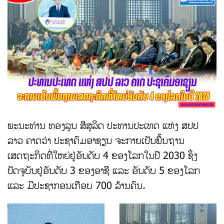
ພະນະທ່ານ ທອງລຸນ ສີສຸລິດ ປະທານປະເທດ ແຫ່ງ ສປປ
ລາວ ຄາດວ່າ ປະຊາຄົມອາຊຽນ ຈະກາຍເປັນພື້ນຖານ
ເສດຖະກິດທີ່ໃຫຍ່ຢູ່ອັນດັບ 4 ຂອງໂລກໃນປີ 2030 ຊຶ່ງ
ປັດຈຸບັນຢູ່ອັນດັບ 3 ຂອງອາຊີ ແລະ ອັນດັບ 5 ຂອງໂລກ
ແລະ ມີປະຊາກອນເກືອບ 700 ລ້ານຄົນ.