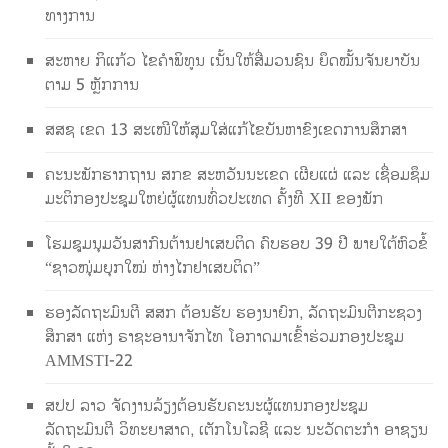
ທາງການ
ສະຫາຍ ກິແກ້ວ ໄຂຄຳພິທູນ ເນັ້ນໃຫ້ສື່ມວນຊົນ ຍຶດໝັ້ນຈັນຍາບັນ
ຕາມ 5 ຫຼັກການ
ສສຊ ເຂດ 13 ສະເໜີໃຫ້ສຸມໃສ່ແກ້ໄຂບັນຫາຂົງເຂດການສຶກສາ
ຄະນະພັກຮາກຖານ ສກຂ ສະຫວັນນະເຂດ ເຜີຍແຜ່ ແລະ ເຊື່ອມຊຶມ
ມະຕິກອງປະຊຸມໃຫຍ່ຜູ້ແທນທົ່ວປະເທດ ຄັ້ງທີ XII ຂອງພັກ
ໂຮມຊຸມນຸມວັນສາກົນຕ້ານຢາເສບຕິດ ຄົບຮອບ 39 ປີ ພາຍໃຕ້ຫົວຂໍ້
“ຊາວໜຸ່ມຍຸກໃໝ່ ຫ່າງໄກຢາເສບຕິດ”
ຮອງລັດຖະມົນຕີ ສສກ ຕ້ອນຮັບ ຮອງນາຍົກ, ລັດຖະມົນຕີກະຊວງ
ສຶກສາ ແຫ່ງ ຣາຊະອານາຈັກໄທ ໂອກາດມາເຂົ້າຮ່ວມກອງປະຊຸມ
AMMSTI-22
ສປປ ລາວ ຈັດງານລ້ຽງຕ້ອນຮັບຄະນະຜູ້ແທນກອງປະຊຸມ
ລັດຖະມົນຕີ ວິທະຍາສາດ, ເຕັກໂນໂລຊີ ແລະ ນະວັດຕະກໍາ ອາຊຽນ