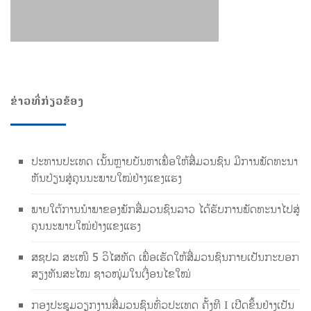
ຂ່າວທີ່ກ່ຽວຂ້ອງ
ປະທານປະເທດ ເນັ້ນຫຼາຍບັນຫາເພື່ອໃຫ້ສື່ມວນຊົນ ມີການພັດທະນາ
ຫັນປ່ຽນສູ່ຄຸນນະພາບໃໝ່ຢ່າງແຂງແຮງ
ພາຍໃຕ້ການນໍາພາຂອງພັກສື່ມວນຊົນລາວ ໄດ້ຮັບການພັດທະນາໄປສູ່
ຄຸນນະພາບໃໝ່ຢ່າງແຂງແຮງ
ສຊປລ ສະເໜີ 5 ວິໄສທັດ ເພື່ອເຮັດໃຫ້ສື່ມວນຊົນກາຍເປັນກະບອກ
ສຽງທັນສະໄໝ ຊາວໜຸ່ມໃນເງື່ອນໄຂໃໝ່
ກອງປະຊຸມວຽກງານສື່ມວນຊົນທົ່ວປະເທດ ຄັ້ງທີ I ເປີດຂຶ້ນຢ່າງເປັນ