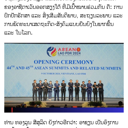
ຂອງອາຊີຕາເວັນອອກສຽງໃຕ້ ທີ່ມີເປົ້າໝາຍຮ່ວມກັນ ຄື: ການ
ປົກປັກຮັກສາ ແລະ ສົ່ງເສີມສັນຕິພາບ, ສະຖຽນລະພາບ ແລະ
ການພັດທະນາເສດຖະກິດ-ສັງຄົມແບບຍືນຍົງໃນພາກພື້ນ
ແລະ ໃນໂລກ.
ທ່ານ ທອງລຸນ ສີສຸລິດ ຍັງກ່າວອີກວ່າ: ອາຊຽນ ເປັນອົງການ