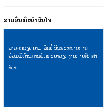
ຂ່າວອື່ນທີ່ໜ້າສົນໃຈ
ລາວ-ຫວຽດນາມ ສືບຕໍ່ຜັນຂະຫຍາຍການ
ຮ່ວມມືດ້ານການພັດທະນາວຽກງານການສຶກສາ
ສຶກສາ