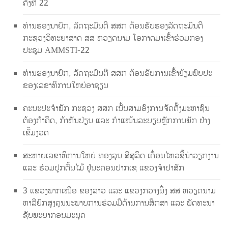
ຄັ້ງທີ 22
ທ່ານຮອງນາຍົກ, ລັດຖະມົນຕີ ສສກ ຕ້ອນຮັບຮອງລັດຖະມົນຕີ
ກະຊວງວິທະຍາສາດ ສສ ຫວຽດນາມ ໂອກາດມາເຂົ້າຮ່ວມກອງ
ປະຊຸມ AMMSTI-22
ທ່ານຮອງນາຍົກ, ລັດຖະມົນຕີ ສສກ ຕ້ອນຮັບການເຂົ້າຢ້ຽມພົບປະ
ຂອງເລຂາທິການໃຫຍ່ອາຊຽນ
ຄະນະປະຈຳພັກ ກະຊວງ ສສກ ເນັ້ນສາມອົງການຈັດຕັ້ງມະຫາຊົນ
ຕ້ອງກ້າຄິດ, ກ້າຫັນປ່ຽນ ແລະ ກຳແໜ້ນລະບຽບຫຼັກການພັກ ຢ່າງ
ເຂັ້ມງວດ
ສະຫາຍເລຂາທິການໃຫຍ່ ທອງລຸນ ສີສຸລິດ ເຄື່ອນໄຫວຊີ້ນຳວຽກງານ
ແລະ ຮ່ວມປູກຕົ້ນໄມ້ ຢູ່ນະຄອນປາກເຊ ແຂວງຈຳປາສັກ
3 ແຂວງພາກເໜືອ ຂອງລາວ ແລະ ແຂວງກວາງນິ່ງ ສສ ຫວຽດນາມ
ຫາລືຍົກສູງຄຸນນະພາບການຮ່ວມມືດ້ານການສຶກສາ ແລະ ພັດທະນາ
ຊັບພະຍາກອນມະນຸດ