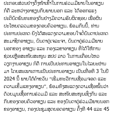
ປະກອບສ່ວນຢ່າງຕັ້ງໜ້າເຂົ້າໃນການຮ່ວມມືພາຍໃນອາຊຽນ
ກໍຄື ລະຫວ່າງອາຊຽນກັບພາຍນອກ ແລະ ໄດ້ອອກແຮງ
ປະຕິບັດພັນທະຂອງຕົນຢ່າງມີຄວາມຮັບຜິດຊອບ ເພື່ອຜົນ
ປະໂຫຍດລວມຂອງຄອບຄົວອາຊຽນ. ພ້ອມກັນນີ້, ທ່ານ
ປະທານປະເທດ ຍັງໄດ້ສະແດງຄວາມຂອບໃຈຕໍ່ບັນດາປະເທດ
ສະມາຊິກອາຊຽນ, ບັນດາຄູ່ເຈລະຈາ, ບັນດາຄູ່ຮ່ວມມືພາຍ
ນອກຂອງ ອາຊຽນ ແລະ ກອງເລຂາອາຊຽນ ທີ່ໄດ້ໃຫ້ການ
ຊ່ວຍເຫຼືອສະໜັບສະໜູນ ສປປ ລາວ ໃນການເຄື່ອນໄຫວ
ວຽກງານອາຊຽນ ກໍຄື ການເປັນປະທານອາຊຽນໃນໄລຍະຜ່ານ
ມາ ໂດຍສະເພາະການເປັນປະທານອາຊຽນ ເປັນເທື່ອທີ 3 ໃນປີ
2024 ນີ້ ພາຍໃຕ້ຄຳຂວັນ “ເພີ່ມທະວີການເຊື່ອມຈອດ ແລະ
ຄວາມເຂັ້ມແຂງອາຊຽນ”, ພ້ອມທັງສະແດງຄວາມເຊື່ອໝັ້ນວ່າ
ດ້ວຍມູນເຊື້ອການຮ່ວມມື ແລະ ສະໜັບສະໜູນເຊິ່ງກັນ ແລະ
ກັນຂອງຄອບຄົວອາຊຽນ ແລະ ຂອງບັນດາຄູ່ຮ່ວມມືພາຍນອກ
ຂອງອາຊຽນ, ກອງປະຊຸມສຸດຍອດອາຊຽນ ຄັ້ງທີ 44 ແລະ 45