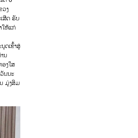
ແຂວງ
ເສີດ ຮັບ
າໃຫ້ແກ່
ເຂົ້າສູ່
່ານ
 ທອງໃສ
ຫວັນນະ
 ມຸ່ງສິມ