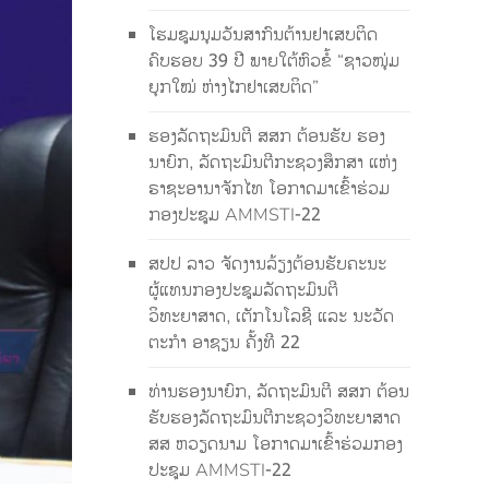
ໂຮມຊຸມນຸມວັນສາກົນຕ້ານຢາເສບຕິດ
ຄົບຮອບ 39 ປີ ພາຍໃຕ້ຫົວຂໍ້ “ຊາວໜຸ່ມ
ຍຸກໃໝ່ ຫ່າງໄກຢາເສບຕິດ”
ຮອງລັດຖະມົນຕີ ສສກ ຕ້ອນຮັບ ຮອງ
ນາຍົກ, ລັດຖະມົນຕີກະຊວງສຶກສາ ແຫ່ງ
ຣາຊະອານາຈັກໄທ ໂອກາດມາເຂົ້າຮ່ວມ
ກອງປະຊຸມ AMMSTI-22
ສປປ ລາວ ຈັດງານລ້ຽງຕ້ອນຮັບຄະນະ
ຜູ້ແທນກອງປະຊຸມລັດຖະມົນຕີ
ວິທະຍາສາດ, ເຕັກໂນໂລຊີ ແລະ ນະວັດ
ຕະກໍາ ອາຊຽນ ຄັ້ງທີ 22
ທ່ານຮອງນາຍົກ, ລັດຖະມົນຕີ ສສກ ຕ້ອນ
ຮັບຮອງລັດຖະມົນຕີກະຊວງວິທະຍາສາດ
ສສ ຫວຽດນາມ ໂອກາດມາເຂົ້າຮ່ວມກອງ
ປະຊຸມ AMMSTI-22