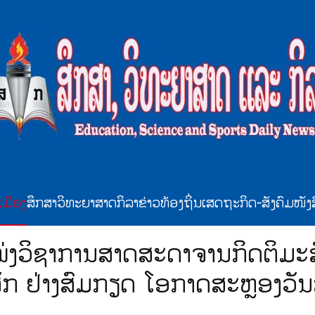
ເມືອງ
ສຶກສາ
ວິທະຍາສາດ
ກິລາ
ຂ່າວທ້ອງຖິ່ນ
ເສດຖະກິດ-ສັງຄົມ
ໜັງ
ໜ່ງວິຊາການສາດສະດາຈານກິດຕິມະ
ກ ຢ່າງສົມກຽດ ໂອກາດສະຫຼອງວັນສ