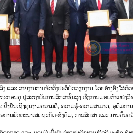
ົກລົງ ແລະ ລາຍງານການຈັດຕັ້ງປະຕິບັດວຽກງານ ໂດຍອ້າງອີງໃສ່ກົ
ດຖະກອນຄູ ຢູ່ສະຖາບັນການສຶກສາຊັ້ນສູງ ເຊິ່ງການມອບຕຳແໜ່ງວິ
ະ ຢັ້ງຢືນເຖິງຄຸນງາມຄວາມດີ, ຄວາມຮູ້-ຄວາມສາມາດ, ອຸດົມການອັ
 ເພື່ອການພັດທະນາເສດຖະກິດ-ສັງຄົມ, ການສຶກສາ ແລະ ການຄົ້ນຄວ
ການເຊີດຊູກຽດ ແລະ ມອບໃບຢັ້ງຢືນຕຳແໜ່ງວິຊາການກິດຕິມະສັກ ທັງ