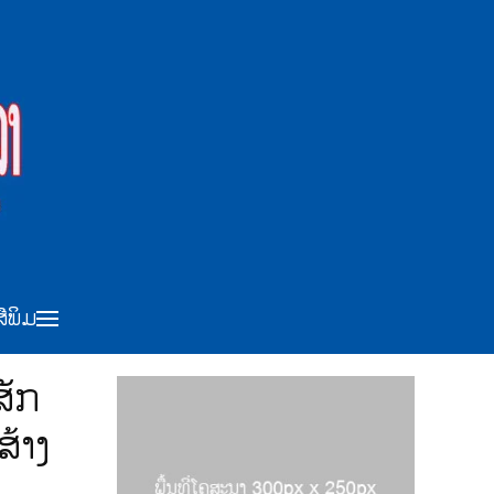
ສືພິມ
ສັກ
້າງ