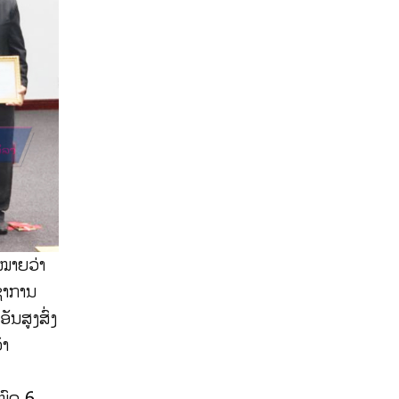
ດໝາຍວ່າ
ຊາການ
ນສູງສົ່ງ
້າ
ໝົດ 6