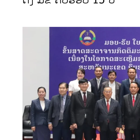
ຕັ້ງ ມຂ ຄົບຮອບ 15 ປີ