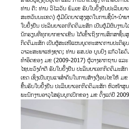
ທ່ານ ຄື: ທ່ານ ວິໄລວັນ ພົມເຂ ຮັບໃບຢັ້ງຢືນປະລິນ
ສະຫວັນນະເຂດ) ຜູ້ມີບົດບາດສູງສຸດໃນການຊີ້ນຳ-ນຳພ
ໃບຢັ້ງຢືນ ປະລິນຍາເອກກິດຕິມະສັກ ເປັນຜູ້ມີຜົນງານ
ນັກຮຽນທີ່ທຸກຍາກຂາດເຂີນ ໄດ້ເຂົ້າເຖິງການສຶກສາຊັ້
ກິດຕິມະສັກ ເປັນຜູ້ສະເໜີແຜນຍຸດທະສາດການປະຕິຮູ
ວາລະສະພາແຫ່ງຊາດ; ທ່ານ ຮສ.ປອ ບຸນປົງ ແກ້ວໂຣດົ
ທຳອິດຂອງ ມຂ (2009-2017) ຜູ້ວາງຮາກຖານ ແລະ
ໄຊຍະວົງຄຳດີ ຮັບໃບຢັ້ງຢືນ ປະລິນຍາເອກກິດຕິມະສັ
ເຂດ ເຊິ່ງເປັນກຸນແຈສຳຄັນໃນການສ້າງເງື່ອນໄຂໃຫ້ ມຂ
ຂື້ນຮັບໃບຢັ້ງຢືນ ປະລິນຍາເອກກິດຕິມະສັກ ຫົວໜ້າສ
ພະນັກງານອາວຸໂສຮຸ່ນບຸກເບີກຂອງ ມຂ ຕັ້ງແຕ່ປີ 2009