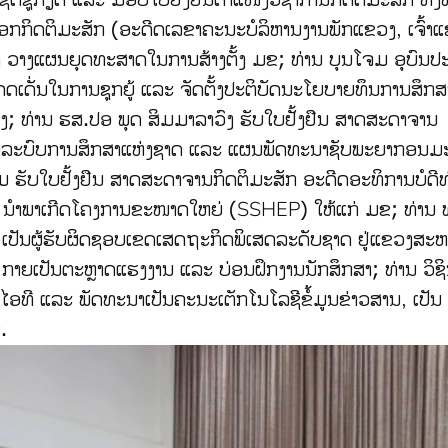
ຍາເອກກິດຕິມະສັກ (ອະດີດເລຂາຄະນະບໍລິຫານງານພັກແຂວງ, ເຈົ້າ
າ ວາງແຜນຍຸດທະສາດໃນການສ້າງຕັ້ງ ມຂ; ທ່ານ ບຸນໂຈມ ອຸບົນປະ
ໂດດເດັ່ນໃນການຊຸກຍູ້ ແລະ ຈັດຕັ້ງປະຕິບັດນະໂຍບາຍທຶນການສຶກສ
ນສູງ; ທ່ານ ຮສ.ປອ ພຸດ ສິມມາລາວົງ ຮັບໃບຢັ້ງຢືນ ສາດສະດາຈານ
ບລະບົບການສຶກສາແຫ່ງຊາດ ແລະ ແຜນພັດທະນາຊັບພະຍາກອນມະນຸດ
ມ ຮັບໃບຢັ້ງຢືນ ສາດສະດາຈານກິດຕິມະສັກ ອະດີດອະທິການບໍດີທ
 ນຳພາເກີດໂຄງການຂະໜາດໃຫຍ່ (SSHEP) ໃຫ້ແກ່ ມຂ; ທ່ານ
ກ ເປັນຜູ້ຮັບຜິດຊອບເຂດເສດຖະກິດພິເສດລະດັບຊາດ ຢູ່ແຂວງສະ
 ກາຍເປັນຕະຫຼາດແຮງງານ ແລະ ບ່ອນຝຶກງານນັກສຶກສາ; ທ່ານ ວິຊິນ
ູນໄອທີ ແລະ ພັດທະນາເປັນຄະນະເຕັກໂນໂລຊີຂໍ້ມູນຂ່າວສານ, ເປັນ
.