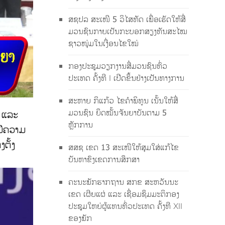
ສຊປລ ສະເໜີ 5 ວິໄສທັດ ເພື່ອເຮັດໃຫ້ສື່
ມວນຊົນກາຍເປັນກະບອກສຽງທັນສະໄໝ
ຊາວໜຸ່ມໃນເງື່ອນໄຂໃໝ່
ກອງປະຊຸມວຽກງານສື່ມວນຊົນທົ່ວ
ປະເທດ ຄັ້ງທີ I ເປີດຂຶ້ນຢ່າງເປັນທາງການ
ສະຫາຍ ກິແກ້ວ ໄຂຄຳພິທູນ ເນັ້ນໃຫ້ສື່
ມວນຊົນ ຍຶດໝັ້ນຈັນຍາບັນຕາມ 5
ກ ແລະ
ຫຼັກການ
 ມີຄວາມ
ຕັ້ງ
ສສຊ ເຂດ 13 ສະເໜີໃຫ້ສຸມໃສ່ແກ້ໄຂ
ບັນຫາຂົງເຂດການສຶກສາ
ຄະນະພັກຮາກຖານ ສກຂ ສະຫວັນນະ
ເຂດ ເຜີຍແຜ່ ແລະ ເຊື່ອມຊຶມມະຕິກອງ
ປະຊຸມໃຫຍ່ຜູ້ແທນທົ່ວປະເທດ ຄັ້ງທີ XII
ຂອງພັກ