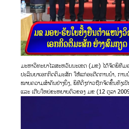
ມະຫາວິທະຍາໄລສະຫວັນນະເຂດ (ມຂ) ໄດ້ຈັດພິທີມອບ
ປະລິນຍາເອກກິດຕິມະສັກ ໃຫ້ແກ່ອະດີດການນຳ, ການນຳຂ
ໝາຍຄວາມສຳຄັນຢ່າງຍິ່ງ, ພິທີດັ່ງກ່າວຖືກຈັດຂຶ້ນທັງ
ແລະ ເຕີບໃຫຍ່ຂະຫຍາຍຕົວຂອງ ມຂ (12 ຕຸລາ 2009 – 