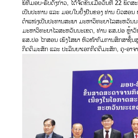
ພິທີມອບ-ຮັບດັ່ງກ່າວ, ໄດ້ຈັດຂຶ້ນເມື່ອວັນທີ 22 ພ
ເປັນປະທານ ແລະ ມອບໃບຢັ້ງຢືນຂອງ ທ່ານ ບົວສອນ ບຸ
ຕຳແໜ່ງເປັນປະທານສະພາ ມະຫາວິທະຍາໄລສະຫວັນນະເ
ມະຫາວິທະຍາໄລສະຫວັນນະເຂດ, ທ່ານ ຮສ.ປອ ຫຼ້າວັນ
ຮສ.ປອ ໄກສອນ ເພັງໂສພາ ຫົວໜ້າກົມການສຶກສາຊັ້ນ
ກິດຕິມະສັກ ແລະ ປະລິນຍາເອກກິດຕິມະສັກ, ຄູ-ອາຈານ