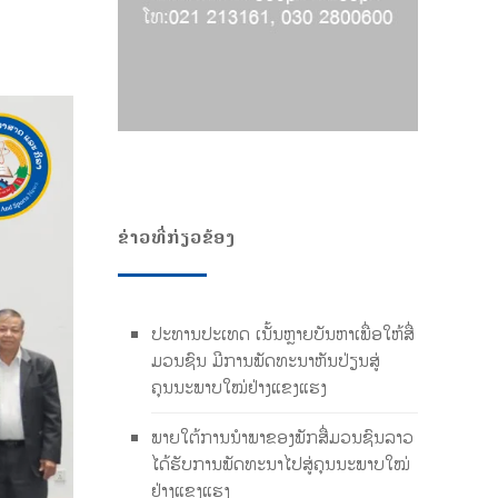
ຂ່າວທີ່ກ່ຽວຂ້ອງ
ປະທານປະເທດ ເນັ້ນຫຼາຍບັນຫາເພື່ອໃຫ້ສື່
ມວນຊົນ ມີການພັດທະນາຫັນປ່ຽນສູ່
ຄຸນນະພາບໃໝ່ຢ່າງແຂງແຮງ
ພາຍໃຕ້ການນໍາພາຂອງພັກສື່ມວນຊົນລາວ
ໄດ້ຮັບການພັດທະນາໄປສູ່ຄຸນນະພາບໃໝ່
ຢ່າງແຂງແຮງ