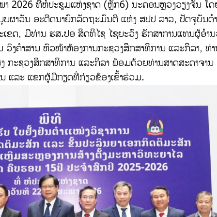
ຶດສະພາ 2026 ທີ່ຫໍປະຊຸມແຫ່ງຊາດ (ຫຼັກ6) ນະຄອນຫຼວງວຽງຈັນ ໂ
ບຜາວັນ ອະດີດນາຍົກລັດຖະມົນຕີ ແຫ່ງ ສປປ ລາວ, ປັດຈຸບັນດຳ
ຂດ, ມີທ່ານ ຮສ.ປອ ສິດທິໄຊ ໄຊຍະວົງ ຮັກສາການແທນຜູ້ອໍາ
 ວົງຄໍາສານ ຫົວໜ້າຫ້ອງການກະຊວງສຶກສາທິການ ແລະກິລາ, ທ່າ
ສູງ ກະຊວງສຶກສາທິການ ແລະກິລາ ພ້ອມດ້ວຍທ່ານສາດສະດາຈານ
 ແລະ ແຂກຜູ້ມີກຽດທີ່ກ່ຽວຂ້ອງເຂົ້າຮ່ວມ.