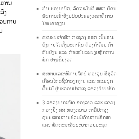
ດຍການ
ທ່ານຮອງນາຍົກ, ລັດຖະມົນຕີ ສສກ ຕ້ອນ
ລົງ
ຮັບການເຂົ້າຢ້ຽມພົບປະຂອງເລຂາທິການ
ນວຍການ
ໃຫຍ່ອາຊຽນ
ນ
ຄະນະປະຈຳພັກ ກະຊວງ ສສກ ເນັ້ນສາມ
ອົງການຈັດຕັ້ງມະຫາຊົນ ຕ້ອງກ້າຄິດ, ກ້າ
ຫັນປ່ຽນ ແລະ ກຳແໜ້ນລະບຽບຫຼັກການ
ພັກ ຢ່າງເຂັ້ມງວດ
ສະຫາຍເລຂາທິການໃຫຍ່ ທອງລຸນ ສີສຸລິດ
ເຄື່ອນໄຫວຊີ້ນຳວຽກງານ ແລະ ຮ່ວມປູກ
ຕົ້ນໄມ້ ຢູ່ນະຄອນປາກເຊ ແຂວງຈຳປາສັກ
3 ແຂວງພາກເໜືອ ຂອງລາວ ແລະ ແຂວງ
ກວາງນິ່ງ ສສ ຫວຽດນາມ ຫາລືຍົກສູງ
ຄຸນນະພາບການຮ່ວມມືດ້ານການສຶກສາ
ແລະ ພັດທະນາຊັບພະຍາກອນມະນຸດ