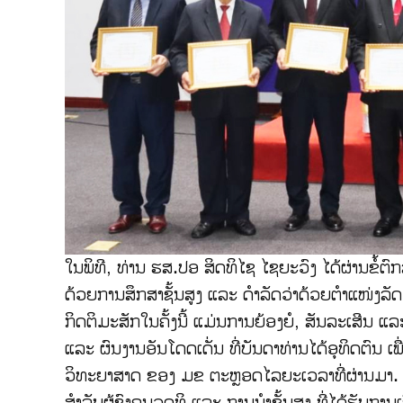
ໃນພິທີ, ທ່ານ ຮສ.ປອ ສິດທິໄຊ ໄຊຍະວົງ ໄດ້ຜ່ານຂໍ້ຕ
ດ້ວຍການສຶກສາຊັ້ນສູງ ແລະ ດຳລັດວ່າດ້ວຍຕຳແໜ່ງລັ
ກິດຕິມະສັກໃນຄັ້ງນີ້ ແມ່ນການຍ້ອງຍໍ, ສັນລະເສີນ ແລ
ແລະ ຜົນງານອັນໂດດເດັ່ນ ທີ່ບັນດາທ່ານໄດ້ອຸທິດຕົນ
ວິທະຍາສາດ ຂອງ ມຂ ຕະຫຼອດໄລຍະເວລາທີ່ຜ່ານມາ.
ສຳລັບຜູ້ຊົງຄຸນວຸດທິ ແລະ ການນຳຂັ້ນສູງ ທີ່ໄດ້ຮັບ