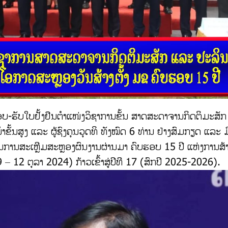
-ຮັບໃບຢັ້ງຢືນຕຳແໜ່ງວິຊາການຂັ້ນ ສາດສະດາຈານກິດຕິມະສັ
ັ້ນສູງ ແລະ ຜູ້ຊົງຄຸນວຸດທິ ທັງໝົດ 6 ທ່ານ ຢ່າງສົມກຽດ ແລະ
ເປັນການສະເຫຼີມສະຫຼອງຜົນງານຜ່ານມາ ຄົບຮອບ 15 ປີ ແຫ່ງການສ້າງ
12 ຕຸລາ 2024) ກ້າວເຂົ້າສູ່ປີທີ 17 (ສົກປີ 2025-2026).