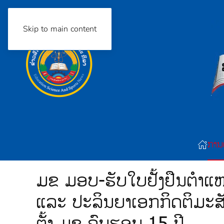
Skip to main content
ການ
ມຂ ມອບ-ຮັບໃບຢັ້ງຢືນຕຳແ
ແລະ ປະລິນຍາເອກກິດຕິມະສັ